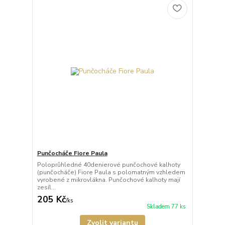
Punčocháče Fiore Paula
Poloprůhledné 40denierové punčochové kalhoty
(punčocháče) Fiore Paula s polomatným vzhledem
vyrobené z mikrovlákna. Punčochové kalhoty mají
zesíl...
205 Kč
/
ks
Skladem 77 ks
Zvolit variantu