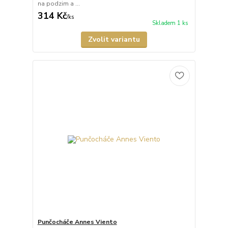
na podzim a ...
314 Kč
/
ks
Skladem 1 ks
Zvolit variantu
Punčocháče Annes Viento