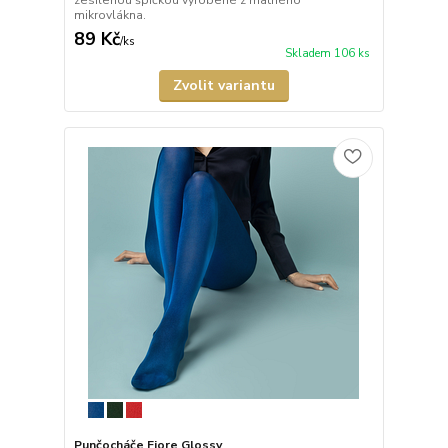
zesílenou špičkou vyrobené z matného
mikrovlákna.
89 Kč
/
ks
Skladem 106 ks
Zvolit variantu
Punčocháče Fiore Glossy