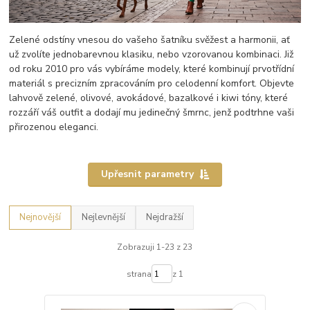
Zelené odstíny vnesou do vašeho šatníku svěžest a harmonii, ať
už zvolíte jednobarevnou klasiku, nebo vzorovanou kombinaci. Již
od roku 2010 pro vás vybíráme modely, které kombinují prvotřídní
materiál s precizním zpracováním pro celodenní komfort. Objevte
lahvově zelené, olivové, avokádové, bazalkové i kiwi tóny, které
rozzáří váš outfit a dodají mu jedinečný šmrnc, jenž podtrhne vaši
přirozenou eleganci.
Upřesnit parametry
Nejnovější
Nejlevnější
Nejdražší
Zobrazuji 1-23 z 23
strana
z 1