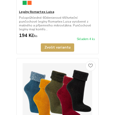
Legíny Romartex Luisa
Poloprůhledné 60denierové tříčtvrteční
punčochové legíny Romartex Luisa vyrobené z
matného a příjemného mikrovlákna. Punčochové
legíny mají komfo...
194 Kč
/
ks
Skladem 4 ks
Zvolit variantu