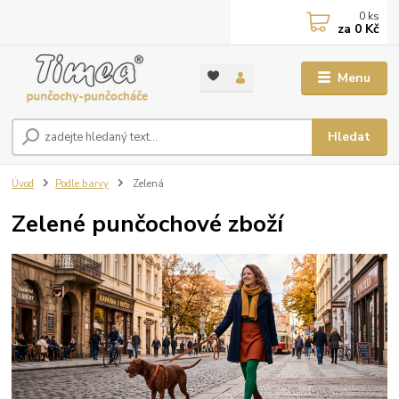
0
ks
za
0 Kč
Menu
Hledat
Úvod
Podle barvy
Zelená
Zelené punčochové zboží