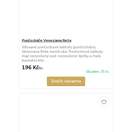
Punčocháče Veneziana Rete
Síťované punčochové kalhoty (punčocháče)
Veneziana Rete menší oka. Punčochové kalhoty
mají nezesílený sed, nezesílené špičky a malý
bavlněný klín...
196 Kč
/
ks
Skladem 25 ks
Zvolit variantu