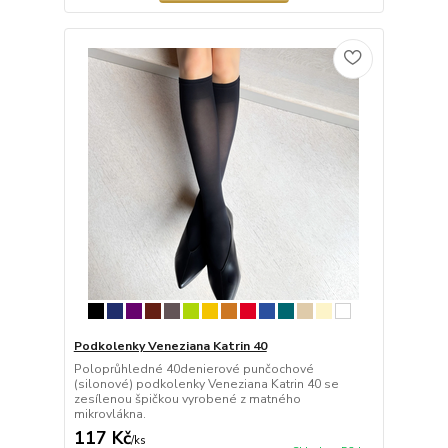
Podkolenky Veneziana Katrin 40
Poloprůhledné 40denierové punčochové
(silonové) podkolenky Veneziana Katrin 40 se
zesílenou špičkou vyrobené z matného
mikrovlákna.
117 Kč
/
ks