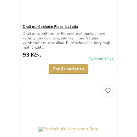
Dívčí punčocháče Fiore Natalia
Dívčí poloprůhledné 40denierové punčochové
kalhoty (punčocháče, silonky) Fiore Natalia
vyrobené z mikrovlákna. Punčochové kalhoty mají
matný vzhl...
93 Kč
/
ks
Skladem 13 ks
Zvolit variantu