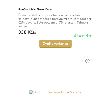
Punčocháče Fiore Xara
Černé bavlněné super elastické punčochové
kalhoty (punčocháče) s barevnými proužky. Složení:
62% bavlna, 31% polyamid, 7% elastan, Tabulka
veliko...
338 Kč
/
ks
Skladem 6 ks
Zvolit variantu