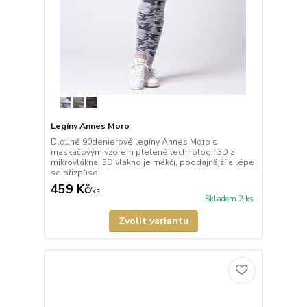
Legíny Annes Moro
Dlouhé 90denierové legíny Annes Moro s
maskáčovým vzorem pletené technologií 3D z
mikrovlákna. 3D vlákno je měkčí, poddajnější a lépe
se přizpůso...
459 Kč
/
ks
Skladem 2 ks
Zvolit variantu