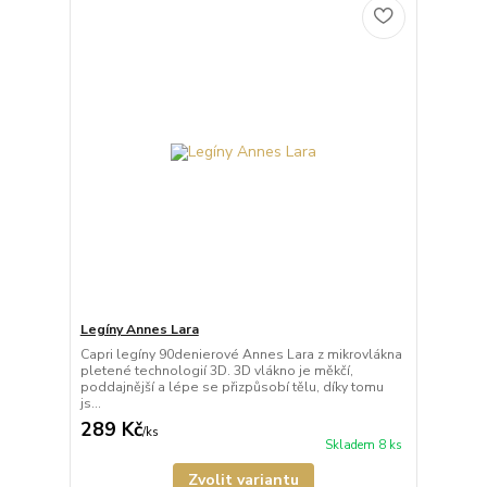
Legíny Annes Lara
Capri legíny 90denierové Annes Lara z mikrovlákna
pletené technologií 3D. 3D vlákno je měkčí,
poddajnější a lépe se přizpůsobí tělu, díky tomu
js...
289 Kč
/
ks
Skladem 8 ks
Zvolit variantu