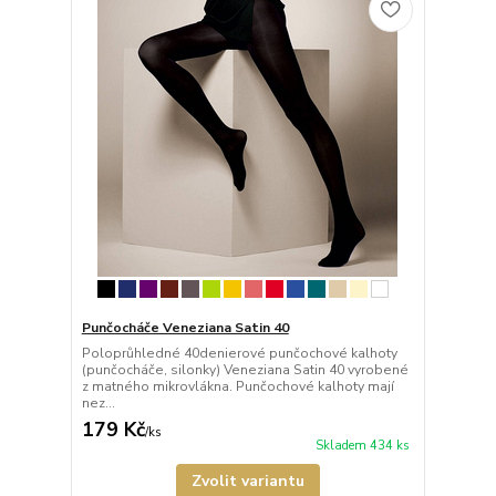
Punčocháče Veneziana Satin 40
Poloprůhledné 40denierové punčochové kalhoty
(punčocháče, silonky) Veneziana Satin 40 vyrobené
z matného mikrovlákna. Punčochové kalhoty mají
nez...
179 Kč
/
ks
Skladem 434 ks
Zvolit variantu