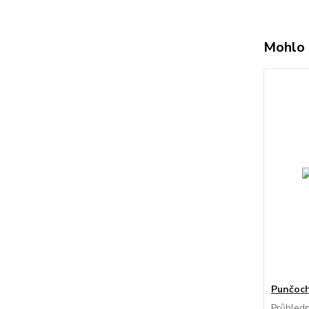
Mohlo 
Punčoch
Průhled