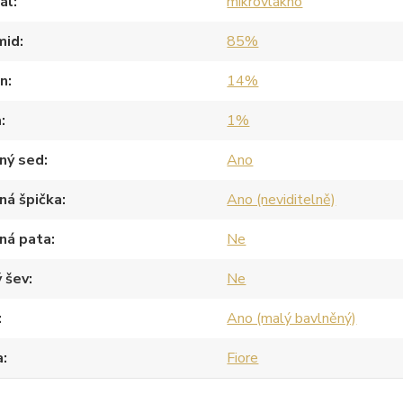
ál
mikrovlákno
mid
85%
an
14%
a
1%
ný sed
Ano
ná špička
Ano (neviditelně)
ná pata
Ne
 šev
Ne
Ano (malý bavlněný)
a
Fiore