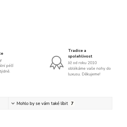
Tradice a
ce
spolehlivost
y
Již od roku 2010
lní péčí
oblékáme vaše nohy do
týdně.
luxusu. Děkujeme!
Mohlo by se vám také líbit
7