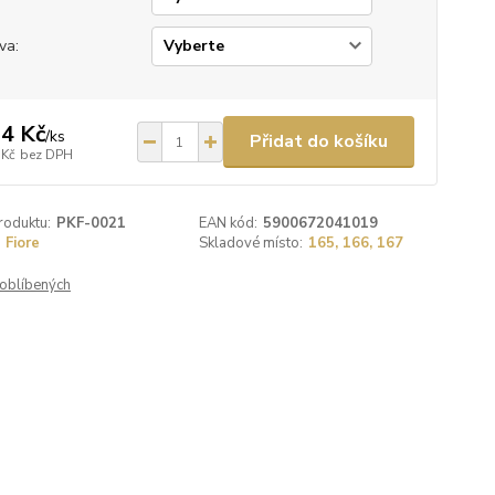
va:
4 Kč
/
ks
Přidat do košíku
 Kč
bez DPH
roduktu:
PKF-0021
EAN kód:
5900672041019
Fiore
Skladové místo:
165, 166, 167
oblíbených