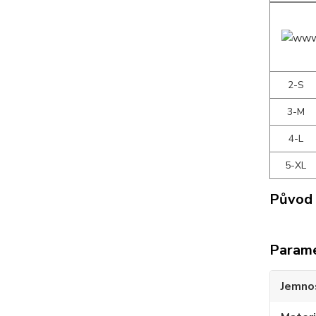
2-S
3-M
4-L
5-XL
Původ 
Param
Jemno