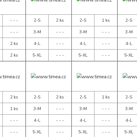
- - -
2-S
2 ks
2-S
1 ks
2-S
- - -
3-M
- - -
3-M
- - -
3-M
2 ks
4-L
- - -
4-L
- - -
4-L
2 ks
5-XL
- - -
5-XL
- - -
5-XL
2 ks
2-S
2 ks
2-S
1 ks
2-S
1 ks
3-M
- - -
3-M
- - -
3-M
- - -
4-L
- - -
4-L
- - -
4-L
- - -
5-XL
- - -
5-XL
- - -
5-XL