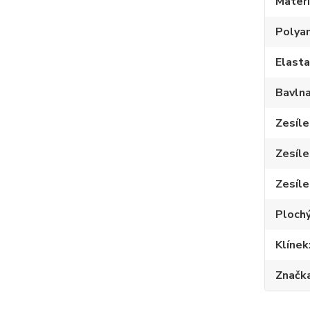
Materi
Polya
Elast
Bavln
Zesíle
Zesíle
Zesíle
Plochý
Klínek
Značk