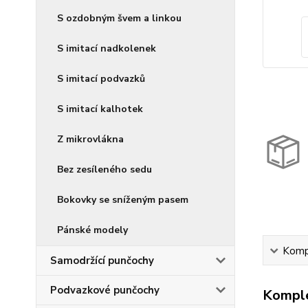
S ozdobným švem a linkou
S imitací nadkolenek
S imitací podvazků
S imitací kalhotek
Z mikrovlákna
Bez zesíleného sedu
Bokovky se sníženým pasem
Pánské modely
Kompl
Samodržící punčochy
Podvazkové punčochy
Komple