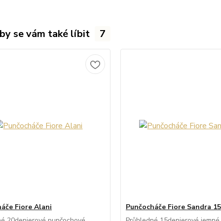
by se vám také líbit
7
áče Fiore Alani
Punčocháče Fiore Sandra 15
né 20denierové punčochové
Průhledné 15denierové jemné