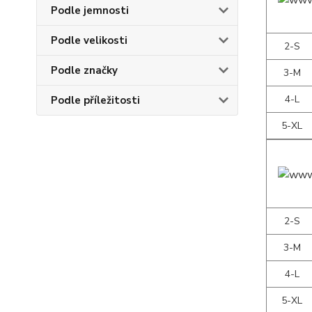
Podle jemnosti
Podle velikosti
2-S
Podle značky
3-M
4-L
Podle příležitosti
5-XL
2-S
3-M
4-L
5-XL