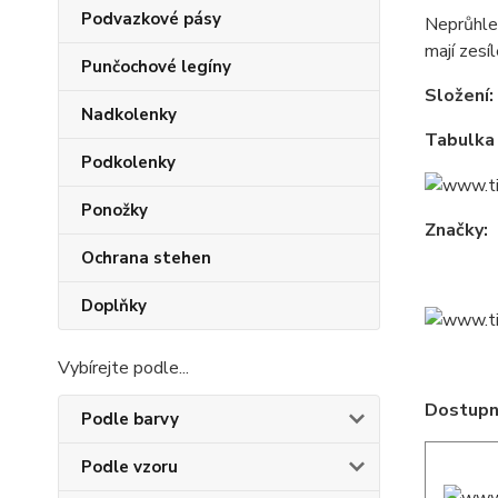
Podvazkové pásy
Neprůhle
mají zesí
Punčochové legíny
Složení:
Nadkolenky
Tabulka 
Podkolenky
Ponožky
Značky:
Ochrana stehen
Doplňky
Vybírejte podle...
Dostupné
Podle barvy
Podle vzoru