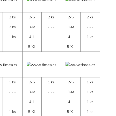
2 ks
2-S
2 ks
2-S
2 ks
2 ks
3-M
- - -
3-M
- - -
1 ks
4-L
- - -
4-L
1 ks
- - -
5-XL
- - -
5-XL
- - -
1 ks
2-S
1 ks
2-S
1 ks
- - -
3-M
- - -
3-M
1 ks
- - -
4-L
- - -
4-L
1 ks
1 ks
5-XL
- - -
5-XL
1 ks