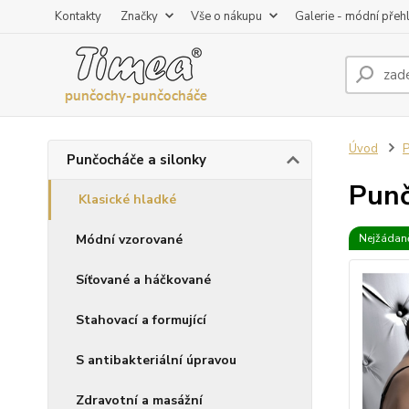
Kontakty
Značky
Vše o nákupu
Galerie - módní přeh
Úvod
P
Punčocháče a silonky
Punč
Klasické hladké
Módní vzorované
Nejžádaně
Síťované a háčkované
Stahovací a formující
S antibakteriální úpravou
Zdravotní a masážní