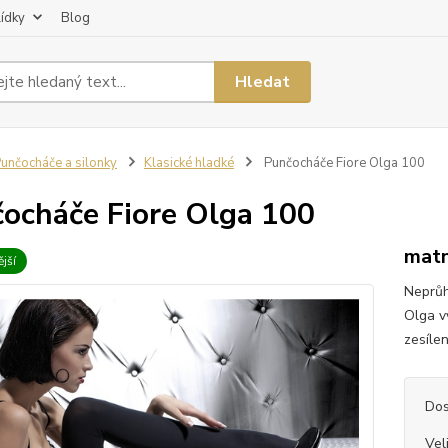
lídky
Blog
Hledat
unčocháče a silonky
Klasické hladké
Punčocháče Fiore Olga 100
ocháče Fiore Olga 100
matn
jší
Neprůh
Olga v
zesílen
Dos
Vel