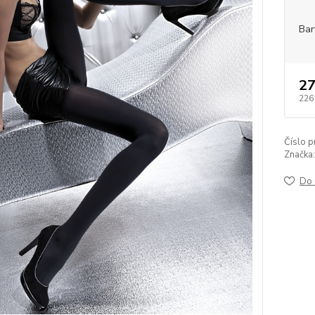
Bar
27
226
Číslo p
Značka:
Do 