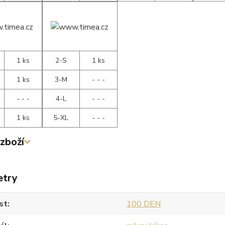
1 ks
2-S
1 ks
1 ks
3-M
- - -
- - -
4-L
- - -
1 ks
5-XL
- - -
zboží
etry
st
100 DEN