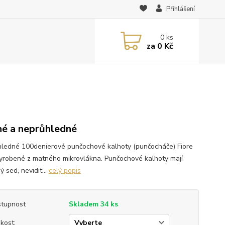
Přihlášení
0
ks
za
0 Kč
é a neprůhledné
ledné 100denierové punčochové kalhoty (punčocháče) Fiore
yrobené z matného mikrovlákna. Punčochové kalhoty mají
ý sed, nevidit...
celý popis
tupnost
Skladem 34 ks
ikost: