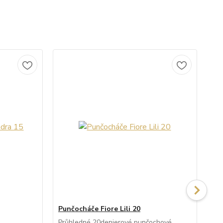
Punčocháče Fiore Lili 20
Pu
Průhledné 20denierové punčochové
Po