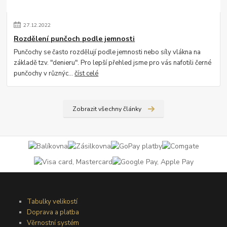
27
.
12
.
2022
Rozdělení punčoch podle jemnosti
Punčochy se často rozdělují podle jemnosti nebo síly vlákna na
základě tzv. "denieru". Pro lepší přehled jsme pro vás nafotili černé
punčochy v různýc...
číst celé
Zobrazit všechny články
Tabulky velikostí
Doprava a platba
Věrnostní systém