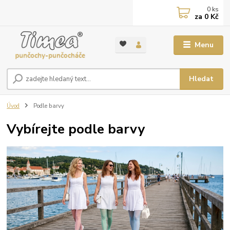
0
ks
za
0 Kč
Menu
Hledat
Úvod
Podle barvy
Vybírejte podle barvy