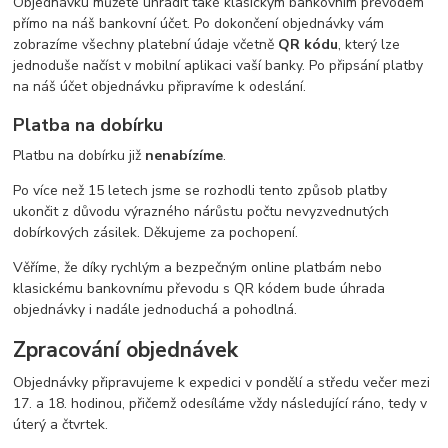
Objednávku můžete uhradit také klasickým bankovním převodem
přímo na náš bankovní účet. Po dokončení objednávky vám
zobrazíme všechny platební údaje včetně
QR kódu
, který lze
jednoduše načíst v mobilní aplikaci vaší banky. Po připsání platby
na náš účet objednávku připravíme k odeslání.
Platba na dobírku
Platbu na dobírku již
nenabízíme
.
Po více než 15 letech jsme se rozhodli tento způsob platby
ukončit z důvodu výrazného nárůstu počtu nevyzvednutých
dobírkových zásilek. Děkujeme za pochopení.
Věříme, že díky rychlým a bezpečným online platbám nebo
klasickému bankovnímu převodu s QR kódem bude úhrada
objednávky i nadále jednoduchá a pohodlná.
Zpracování objednávek
Objednávky připravujeme k expedici v pondělí a středu večer mezi
17. a 18. hodinou, přičemž odesíláme vždy následující ráno, tedy v
úterý a čtvrtek.