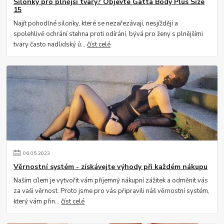
Silonky pro plnější tvary? Objevte Gatta Body Plus Size
15
Najít pohodlné silonky, které se nezařezávají, nesjíždějí a
spolehlivě ochrání stehna proti odírání, bývá pro ženy s plnějšími
tvary často nadlidský ú...
číst celé
06
.
05
.
2023
Věrnostní systém - získávejte výhody při každém nákupu
Naším cílem je vytvořit vám příjemný nákupní zážitek a odměnit vás
za vaši věrnost. Proto jsme pro vás připravili náš věrnostní systém,
který vám přin...
číst celé