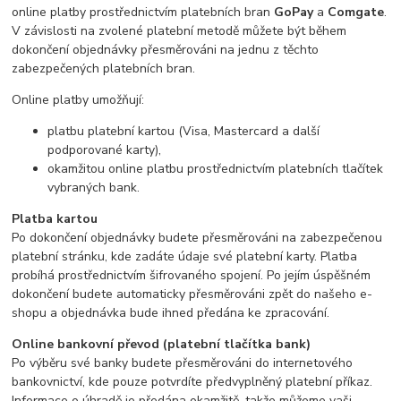
online platby prostřednictvím platebních bran
GoPay
a
Comgate
.
V závislosti na zvolené platební metodě můžete být během
dokončení objednávky přesměrováni na jednu z těchto
zabezpečených platebních bran.
Online platby umožňují:
platbu platební kartou (Visa, Mastercard a další
podporované karty),
okamžitou online platbu prostřednictvím platebních tlačítek
vybraných bank.
Platba kartou
Po dokončení objednávky budete přesměrováni na zabezpečenou
platební stránku, kde zadáte údaje své platební karty. Platba
probíhá prostřednictvím šifrovaného spojení. Po jejím úspěšném
dokončení budete automaticky přesměrováni zpět do našeho e-
shopu a objednávka bude ihned předána ke zpracování.
Online bankovní převod (platební tlačítka bank)
Po výběru své banky budete přesměrováni do internetového
bankovnictví, kde pouze potvrdíte předvyplněný platební příkaz.
Informace o úhradě je předána okamžitě, takže můžeme vaši