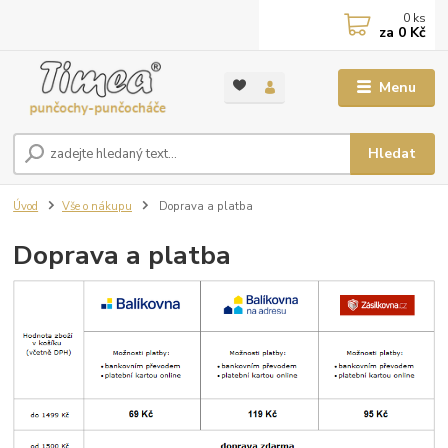
0
ks
za
0 Kč
Menu
Hledat
Úvod
Vše o nákupu
Doprava a platba
Doprava a platba