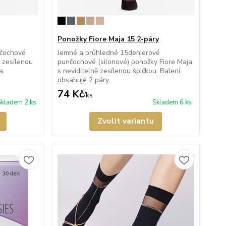
Ponožky Fiore Maja 15 2-páry
nčochové
Jemné a průhledné 15denierové
ě zesílenou
punčochové (silonové) ponožky Fiore Maja
a.
s neviditelně zesílenou špičkou. Balení
obsahuje 2 páry.
74 Kč
/
ks
Skladem 2 ks
Skladem 6 ks
Zvolit variantu