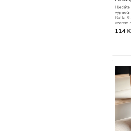
Hledáte z
výjimeč
Gatta St
vzorem d
114 K