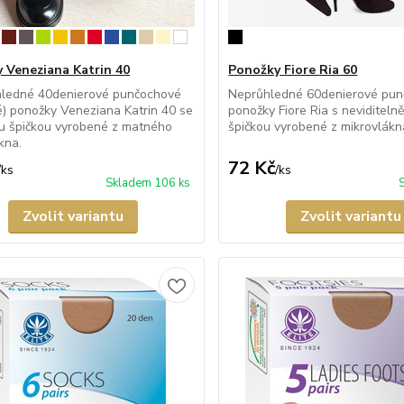
 Veneziana Katrin 40
Ponožky Fiore Ria 60
hledné 40denierové punčochové
Neprůhledné 60denierové pu
é) ponožky Veneziana Katrin 40 se
ponožky Fiore Ria s neviditeln
u špičkou vyrobené z matného
špičkou vyrobené z mikrovlákn
kna.
72 Kč
/
ks
/
ks
Skladem 106 ks
Zvolit variantu
Zvolit variantu