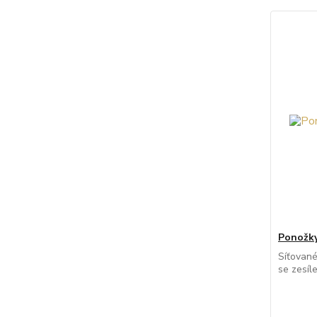
Ponožky
Síťovan
se zesíl