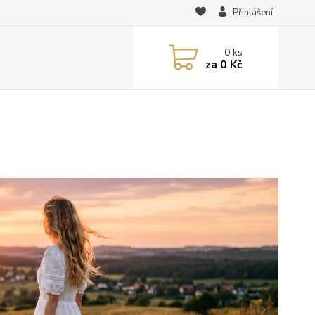
Přihlášení
0
ks
za
0 Kč