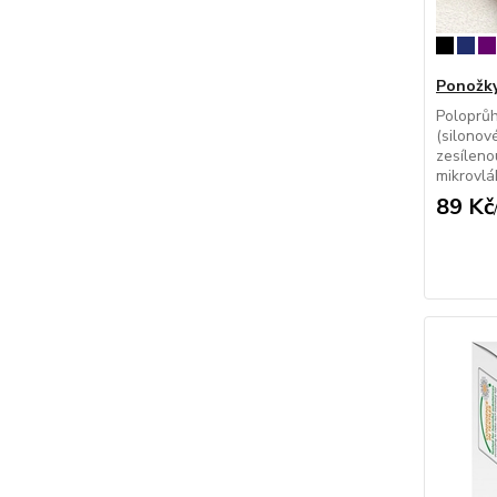
Ponožky
Poloprů
(silonov
zesíleno
mikrovlá
89 Kč