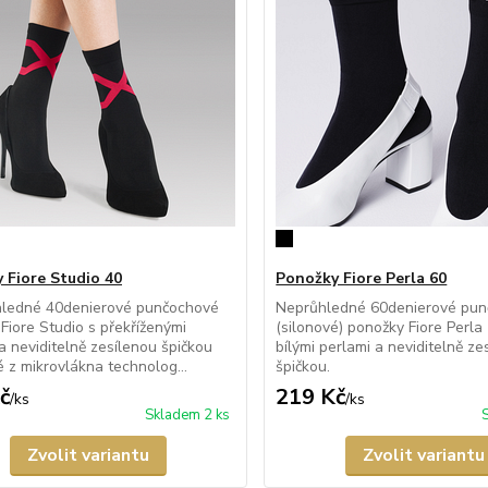
 Fiore Studio 40
Ponožky Fiore Perla 60
hledné 40denierové punčochové
Neprůhledné 60denierové pu
Fiore Studio s překříženými
(silonové) ponožky Fiore Perl
a neviditelně zesílenou špičkou
bílými perlami a neviditelně ze
 z mikrovlákna technolog...
špičkou.
č
219 Kč
/
ks
/
ks
Skladem 2 ks
Zvolit variantu
Zvolit variantu