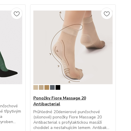
Ponožky Fiore Massage 20
Antibacterial
unčochové
é třpytivým
Průhledné 20denierové punčochové
 a
(silonové) ponožky Fiore Massage 20
yroben...
Antibacterial s profylaktickou masáží
chodidel a nestahujícím lemem. Antibak...