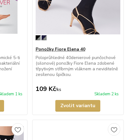
Ponožky Fiore Elena 40
mické 5-ti
Poloprůhledné 40denierové punčochové
bakteriální
(silonové) ponožky Fiore Elena zdobené
nožení
třpytivým stříbrným vláknem a neviditelně
zesílenou špičkou.
109 Kč
/
ks
Skladem 1 ks
Skladem 2 ks
Zvolit variantu