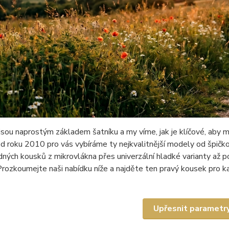
sou naprostým základem šatníku a my víme, jak je klíčové, aby m
 od roku 2010 pro vás vybíráme ty nejkvalitnější modely od špi
ných kousků z mikrovlákna přes univerzální hladké varianty až p
rozkoumejte naši nabídku níže a najděte ten pravý kousek pro ka
Upřesnit parametr