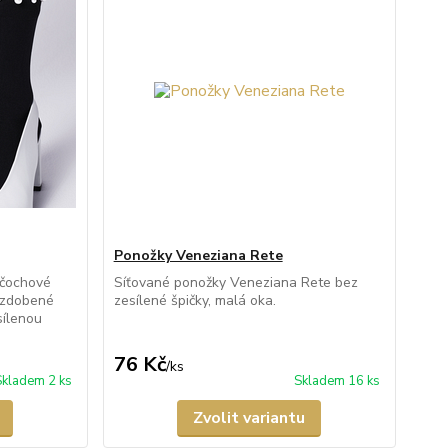
Ponožky Veneziana Rete
nčochové
Síťované ponožky Veneziana Rete bez
a zdobené
zesílené špičky, malá oka.
sílenou
76 Kč
/
ks
Skladem 2 ks
Skladem 16 ks
Zvolit variantu