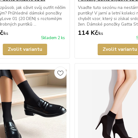
působ, jak oživit svůj outfit něčím
Vsaďte tuto sezónu na nestár
ným? Průhledné dámské ponožky
puntíky! V jarní a letní kolekci
yLove 01 (20 DEN) s roztomilým
chybět vzor, který si získal s
robných puntíků ...
žen. Dámské ponožky Gatta Sty
č
114 Kč
/
ks
/
ks
Skladem 2 ks
Zvolit variantu
Zvolit variantu