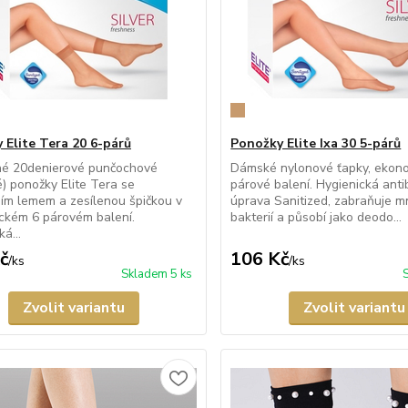
 Elite Tera 20 6-párů
Ponožky Elite Ixa 30 5-párů
né 20denierové punčochové
Dámské nylonové ťapky, ekono
é) ponožky Elite Tera se
párové balení. Hygienická anti
ím lemem a zesílenou špičkou v
úprava Sanitized, zabraňuje m
ckém 6 párovém balení.
bakterií a působí jako deodo...
á...
č
106 Kč
/
ks
/
ks
Skladem 5 ks
Zvolit variantu
Zvolit variantu