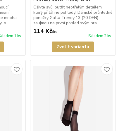
noucí
Oživte svůj outfit neotřelým detailem,
 nesmí
který přitáhne pohledy! Dámské průhledné
rdce mnoha
ponožky Gatta Trendy 13 (20 DEN)
Lo...
zaujmou na první pohled svým hra...
114 Kč
/
ks
Skladem 1 ks
Skladem 2 ks
Zvolit variantu