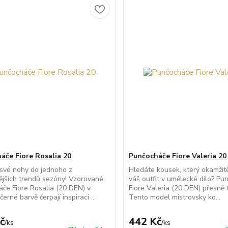
áče Fiore Rosalia 20
Punčocháče Fiore Valeria 20
své nohy do jednoho z
Hledáte kousek, který okamžit
ějších trendů sezóny! Vzorované
váš outfit v umělecké dílo? P
če Fiore Rosalia (20 DEN) v
Fiore Valeria (20 DEN) přesně 
černé barvě čerpají inspiraci ...
Tento model mistrovsky ko...
č
442 Kč
/
ks
/
ks