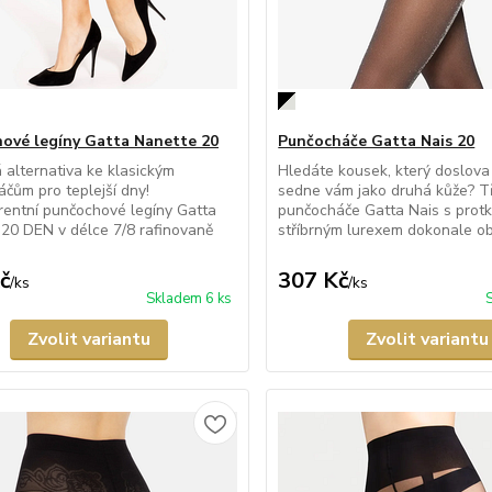
ové legíny Gatta Nanette 20
Punčocháče Gatta Nais 20
 alternativa ke klasickým
Hledáte kousek, který doslova
čům pro teplejší dny!
sedne vám jako druhá kůže? T
entní punčochové legíny Gatta
punčocháče Gatta Nais s pro
20 DEN v délce 7/8 rafinovaně
stříbrným lurexem dokonale ob
č
307 Kč
/
ks
/
ks
Skladem 6 ks
Zvolit variantu
Zvolit variantu