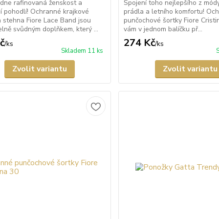
dne rafinovaná ženskost a
Spojení toho nejlepšího z módy,
í pohodlí! Ochranné krajkové
prádla a letního komfortu! Oc
 stehna Fiore Lace Band jsou
punčochové šortky Fiore Crist
elně svůdným doplňkem, který ...
vám v jednom balíčku př...
č
274 Kč
/
ks
/
ks
Skladem 11 ks
Zvolit variantu
Zvolit variantu