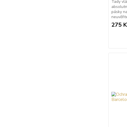
Tady vlá
absolutn
pásky na
neuvěřit
275 K