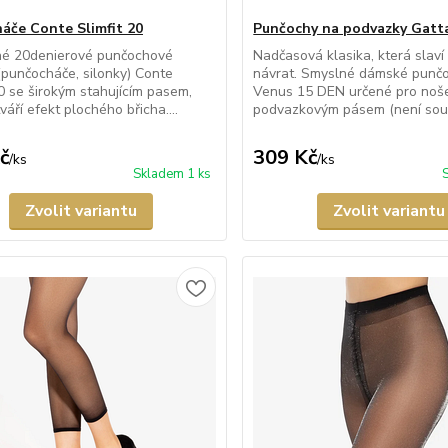
áče Conte Slimfit 20
Punčochy na podvazky Gatt
né 20denierové punčochové
Nadčasová klasika, která slaví 
(punčocháče, silonky) Conte
návrat. Smyslné dámské punč
20 se širokým stahujícím pasem,
Venus 15 DEN určené pro noše
váří efekt plochého břicha....
podvazkovým pásem (není součá
č
309 Kč
/
ks
/
ks
Skladem 1 ks
Zvolit variantu
Zvolit variantu