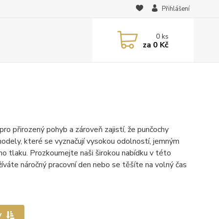
Přihlášení
0
ks
za
0 Kč
ro přirozený pohyb a zároveň zajistí, že punčochy
odely, které se vyznačují vysokou odolností, jemným
o tlaku. Prozkoumejte naši širokou nabídku v této
ožíváte náročný pracovní den nebo se těšíte na volný čas
y