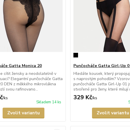
áče Gatta Monica 20
Punčocháče Gatta Girl-Up 0
e cítit žensky a neodolatelně v
Hledáte kousek, který propoju
tuaci? Elegantní punčocháče Gatta
s naprostým pohodlím? Vzoro
20 DEN z měkkého mikrovlákna
punčocháče Gatta Girl-Up 01 
zlí svou rafinovano...
stvořené pro ženy, které milují 
č
329 Kč
/
ks
/
ks
Skladem 14 ks
Zvolit variantu
Zvolit variantu