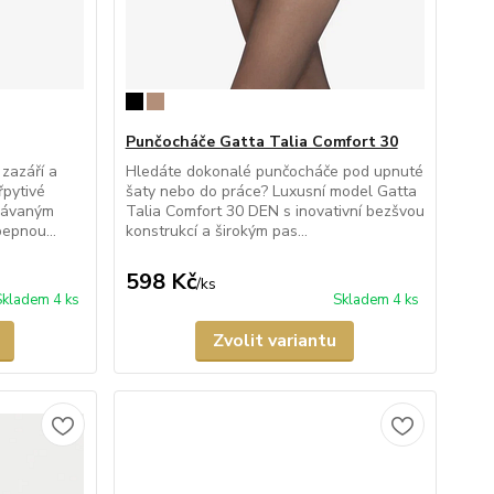
Punčocháče Gatta Talia Comfort 30
 zazáří a
Hledáte dokonalé punčocháče pod upnuté
řpytivé
šaty nebo do práce? Luxusní model Gatta
tkávaným
Talia Comfort 30 DEN s inovativní bezšvou
epnou...
konstrukcí a širokým pas...
598 Kč
/
ks
Skladem 4 ks
Skladem 4 ks
Zvolit variantu