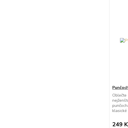
Punčoch
Oblečte 
nejženšt
punčochá
klasické 
249 K