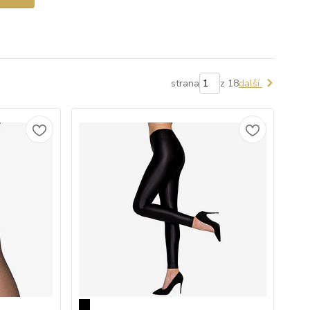
strana
z 18
další