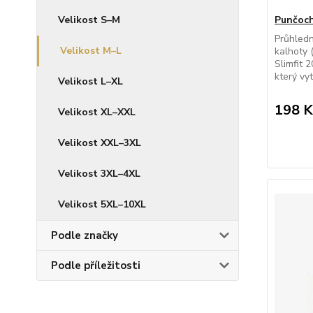
Velikost S–M
Punčoch
Průhled
Velikost M–L
kalhoty 
Slimfit 
který vyt
Velikost L–XL
198 K
Velikost XL–XXL
Velikost XXL–3XL
Velikost 3XL–4XL
Velikost 5XL–10XL
Podle značky
Podle příležitosti