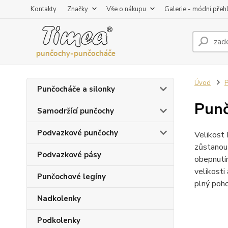
Kontakty
Značky
Vše o nákupu
Galerie - módní přeh
Úvod
P
Punčocháče a silonky
Punč
Samodržící punčochy
Podvazkové punčochy
Velikost 
zůstanou 
Podvazkové pásy
obepnutím
velikosti
Punčochové legíny
plný poho
Nadkolenky
Podkolenky