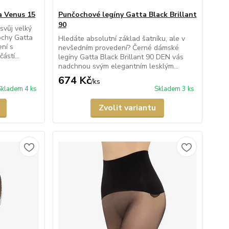
a Venus 15
Punčochové legíny Gatta Black Brillant
90
svůj velký
ochy Gatta
Hledáte absolutní základ šatníku, ale v
ní s
nevšedním provedení? Černé dámské
stí...
legíny Gatta Black Brillant 90 DEN vás
nadchnou svým elegantním lesklým...
674 Kč
/
ks
Skladem 4 ks
Skladem 3 ks
Zvolit variantu