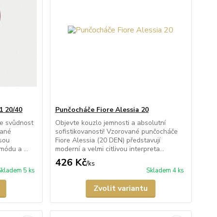
1 20/40
Punčocháče Fiore Alessia 20
je svůdnost
Objevte kouzlo jemnosti a absolutní
vané
sofistikovanosti! Vzorované punčocháče
jsou
Fiore Alessia (20 DEN) představují
módu a ...
moderní a velmi citlivou interpreta...
426 Kč
/
ks
Skladem 5 ks
Skladem 4 ks
Zvolit variantu