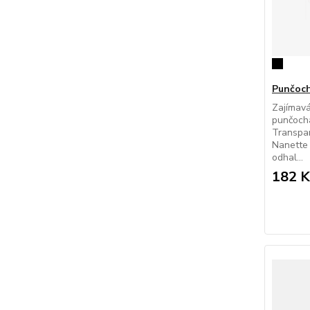
Punčoch
Zajímavá
punčochá
Transpar
Nanette 
odhal...
182 K