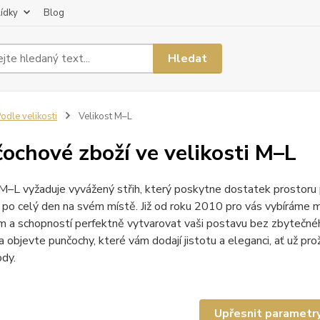
lídky
Blog
Hledat
odle velikosti
Velikost M–L
ochové zboží ve velikosti M–L
M–L vyžaduje vyvážený střih, který poskytne dostatek prostoru p
po celý den na svém místě. Již od roku 2010 pro vás vybíráme m
 a schopností perfektně vytvarovat vaši postavu bez zbytečnéh
 a objevte punčochy, které vám dodají jistotu a eleganci, ať už pr
dy.
Upřesnit parametr