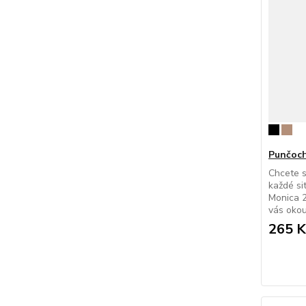
Punčoch
Chcete s
každé si
Monica 
vás okou
265 K