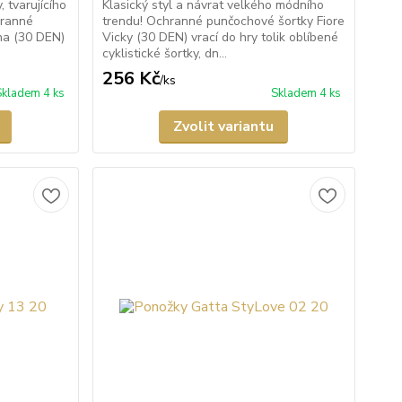
 tvarujícího
Klasický styl a návrat velkého módního
hranné
trendu! Ochranné punčochové šortky Fiore
ina (30 DEN)
Vicky (30 DEN) vrací do hry tolik oblíbené
cyklistické šortky, dn...
256 Kč
/
ks
Skladem 4 ks
Skladem 4 ks
Zvolit variantu