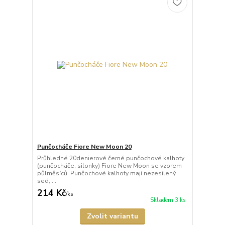
Punčocháče Fiore New Moon 20
Průhledné 20denierové černé punčochové kalhoty
(punčocháče, silonky) Fiore New Moon se vzorem
půlměsíců. Punčochové kalhoty mají nezesílený
sed, ...
214 Kč
/
ks
Skladem 3 ks
Zvolit variantu