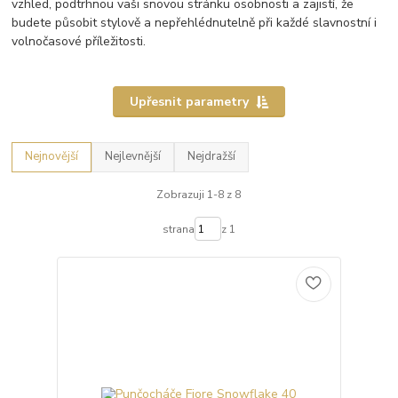
vzhled, podtrhnou vaši snovou stránku osobnosti a zajistí, že
budete působit stylově a nepřehlédnutelně při každé slavnostní i
volnočasové příležitosti.
Upřesnit parametry
Nejnovější
Nejlevnější
Nejdražší
Zobrazuji 1-8 z 8
strana
z 1