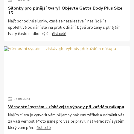
05
.
08
.
2026
Silonky pro plnější tvary? Objevte Gatta Body Plus Size
15
Najít pohodlné silonky, které se nezařezávají, nesjíždějí a
spolehlivě ochrání stehna proti odírání, bývá pro ženy s plnějšími
tvary často nadlidský ú...
číst celé
06
.
05
.
2023
Věrnostní systém - získávejte výhody při každém nákupu
Naším cílem je vytvořit vám příjemný nákupní zážitek a odměnit vás
za vaši věrnost. Proto jsme pro vás připravili náš věrnostní systém,
který vám přin...
číst celé