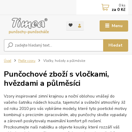
0
ks
za
0 Kč
Menu
Hledat
Úvod
Podle vzoru
Vločky, hvězdy a půlměsíce
Punčochové zboží s vločkami,
hvězdami a půlměsíci
Vzory inspirované zimní krajinou a noční oblohou vnášejí do
vašeho šatníku nádech kouzla, tajemství a sváteční atmosféry. Již
od roku 2010 pro vás vybíráme modely, které tyto poetické motivy
kombinují s precizním zpracováním, aby punčochy skvěle vypadaly
a zároveň poskytovaly maximální komfort při nošení.
Prozkoumejte naši nabídku a objevte kousky, které rozzáří váš