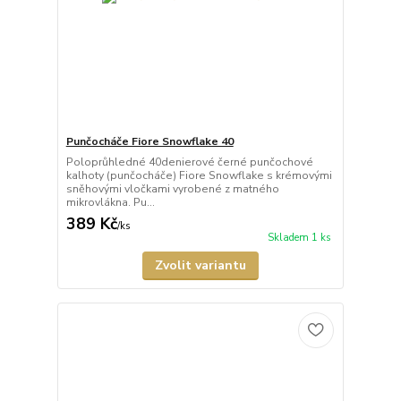
Punčocháče Fiore Snowflake 40
Poloprůhledné 40denierové černé punčochové
kalhoty (punčocháče) Fiore Snowflake s krémovými
sněhovými vločkami vyrobené z matného
mikrovlákna. Pu...
389 Kč
/
ks
Skladem 1 ks
Zvolit variantu