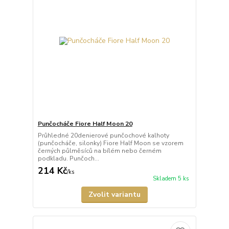
Punčocháče Fiore Half Moon 20
Průhledné 20denierové punčochové kalhoty
(punčocháče, silonky) Fiore Half Moon se vzorem
černých půlměsíců na bílém nebo černém
podkladu. Punčoch...
214 Kč
/
ks
Skladem 5 ks
Zvolit variantu