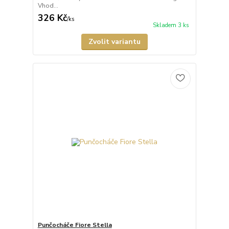
Vhod...
326 Kč
/
ks
Skladem 3 ks
Zvolit variantu
Punčocháče Fiore Stella