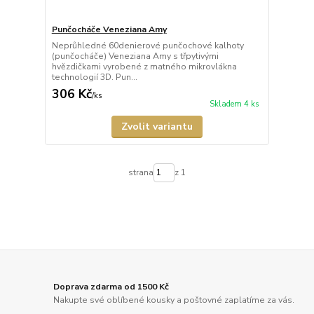
Punčocháče Veneziana Amy
Neprůhledné 60denierové punčochové kalhoty
(punčocháče) Veneziana Amy s třpytivými
hvězdičkami vyrobené z matného mikrovlákna
technologií 3D. Pun...
306 Kč
/
ks
Skladem 4 ks
Zvolit variantu
strana
z 1
Doprava zdarma od 1500 Kč
Nakupte své oblíbené kousky a poštovné zaplatíme za vás.