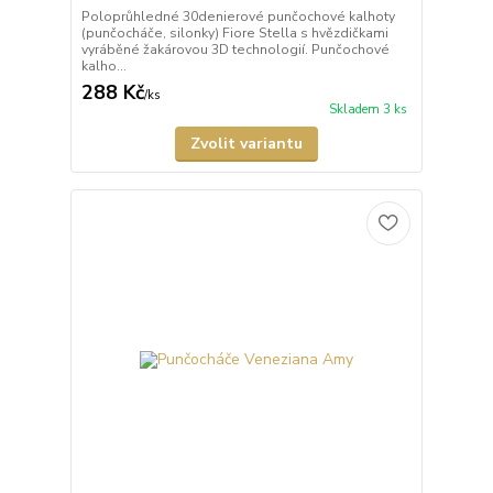
Poloprůhledné 30denierové punčochové kalhoty
(punčocháče, silonky) Fiore Stella s hvězdičkami
vyráběné žakárovou 3D technologií. Punčochové
kalho...
288 Kč
/
ks
Skladem 3 ks
Zvolit variantu