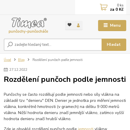
0
ks
za
0 Kč
Menu
Hledat
Úvod
Blog
Rozdělení punčoch podle jemnosti
27
.
12
.
2022
Rozdělení punčoch podle jemnosti
Punčochy se často rozdělují podle jemnosti nebo síly vlákna na
základě tzv. "denieru" DEN. Denier je jednotka pro měření jemnosti
vlákna, konkrétně hmotnosti (v gramech) na délku 9 000 metrů
vlákna. Nižší hodnota denieru značí jemnější vlákno, zatímco vyšší
hodnota denieru značí hrubší vlákno.
Zde je obvyklé rozdělení punčoch podle
jemnosti
vlákna: