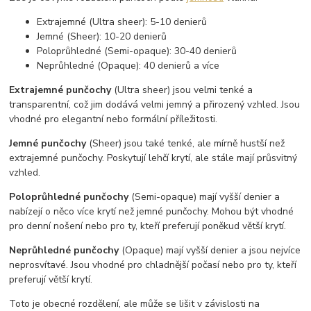
Extrajemné (Ultra sheer): 5-10 denierů
Jemné (Sheer): 10-20 denierů
Poloprůhledné (Semi-opaque): 30-40 denierů
Neprůhledné (Opaque): 40 denierů a více
Extrajemné punčochy
(Ultra sheer) jsou velmi tenké a
transparentní, což jim dodává velmi jemný a přirozený vzhled. Jsou
vhodné pro elegantní nebo formální příležitosti.
Jemné punčochy
(Sheer) jsou také tenké, ale mírně hustší než
extrajemné punčochy. Poskytují lehčí krytí, ale stále mají průsvitný
vzhled.
Poloprůhledné punčochy
(Semi-opaque) mají vyšší denier a
nabízejí o něco více krytí než jemné punčochy. Mohou být vhodné
pro denní nošení nebo pro ty, kteří preferují poněkud větší krytí.
Neprůhledné punčochy
(Opaque) mají vyšší denier a jsou nejvíce
neprosvítavé. Jsou vhodné pro chladnější počasí nebo pro ty, kteří
preferují větší krytí.
Toto je obecné rozdělení, ale může se lišit v závislosti na