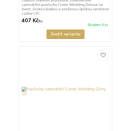
Luxusní svatební průhledné 20denierové
samodržící punčochy Conte Wedding Deluxe se
švem, širokou krajkou a zesílenou špičkou vyrobené
z příze LYC...
407 Kč
/
ks
Skladem 6 ks
Zvolit variantu