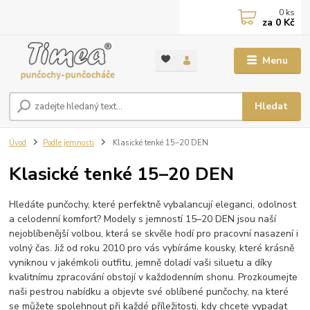
0
ks
za
0 Kč
Menu
Hledat
Úvod
Podle jemnosti
Klasické tenké 15–20 DEN
Klasické tenké 15–20 DEN
Hledáte punčochy, které perfektně vybalancují eleganci, odolnost
a celodenní komfort? Modely s jemností 15–20 DEN jsou naší
nejoblíbenější volbou, která se skvěle hodí pro pracovní nasazení i
volný čas. Již od roku 2010 pro vás vybíráme kousky, které krásně
vyniknou v jakémkoli outfitu, jemně doladí vaši siluetu a díky
kvalitnímu zpracování obstojí v každodenním shonu. Prozkoumejte
naši pestrou nabídku a objevte své oblíbené punčochy, na které
se můžete spolehnout při každé příležitosti, kdy chcete vypadat