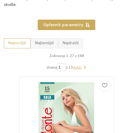
skvěle.
Upřesnit parametry
Nejnovější
Nejlevnější
Nejdražší
Zobrazuji 1-27 z 344
strana
z 13
další