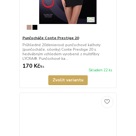
Punčocháče Conte Prestige 20
Průhledné 20denierové punčochové kalhoty
(punčocháče, silonky) Conte Prestige 20 s
hedvábným vzhledem vyrobené z multifíbry
LYCRA®. Punčochové ka...
170 Kč
/
ks
Skladem 22 ks
Zvolit variantu