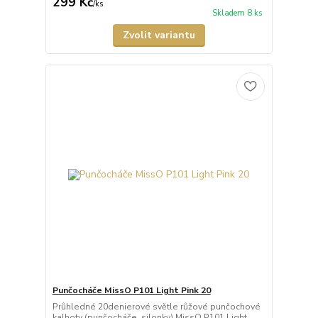
299 Kč
/
ks
Skladem 8 ks
Zvolit variantu
Punčocháče MissO P101 Light Pink 20
Průhledné 20denierové světle růžové punčochové
kalhoty (punčocháče, silonky) MissO P101 Light