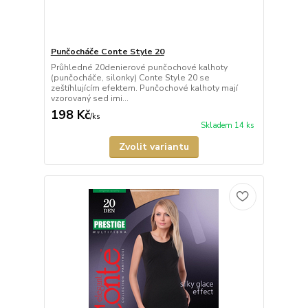
Punčocháče Conte Style 20
Průhledné 20denierové punčochové kalhoty
(punčocháče, silonky) Conte Style 20 se
zeštíhlujícím efektem. Punčochové kalhoty mají
vzorovaný sed imi...
198 Kč
/
ks
Skladem 14 ks
Zvolit variantu