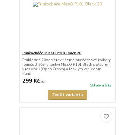
Punčocháče MissO P101 Black 20
Průhledné 20denierové černé punčochové kalhoty
(punčocháče, silonky) MissO P101 Black s otvorem
v rozkroku (Open Crotch) a lesklým vzhledem.
Punč...
299 Kč
/
ks
Skladem 9 ks
Zvolit variantu