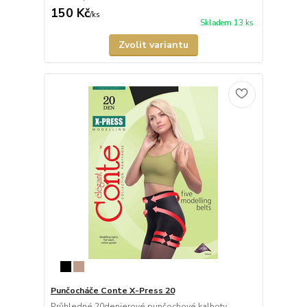
150 Kč
/
ks
Skladem 13 ks
Zvolit variantu
Punčocháče Conte X-Press 20
Průhledné 20denierové punčochové kalhoty