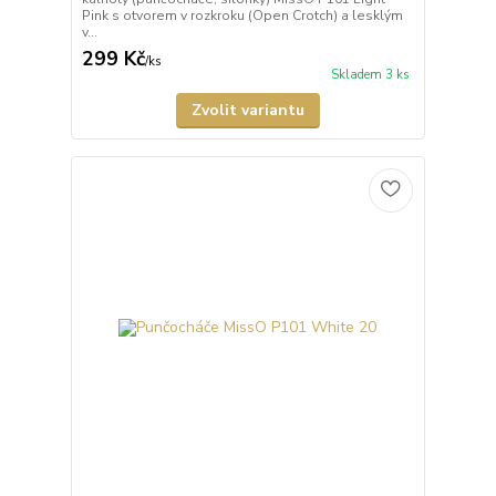
Pink s otvorem v rozkroku (Open Crotch) a lesklým
v...
299 Kč
/
ks
Skladem 3 ks
Zvolit variantu