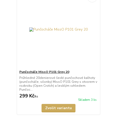
Punčocháče MissO P101 Grey 20
Průhledné 20denierové šedé punčochové kalhoty
(punčocháče, silonky) MissO P101 Grey s otvorem v
rozkroku (Open Crotch) a lesklým vzhledem.
Punčoc...
299 Kč
/
ks
Skladem 3 ks
Zvolit variantu