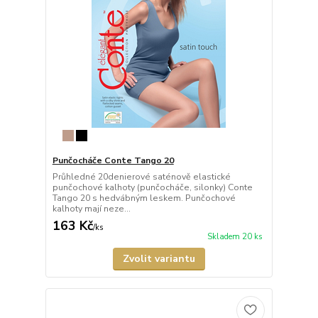
Punčocháče Conte Tango 20
Průhledné 20denierové saténově elastické
punčochové kalhoty (punčocháče, silonky) Conte
Tango 20 s hedvábným leskem. Punčochové
kalhoty mají neze...
163 Kč
/
ks
Skladem 20 ks
Zvolit variantu