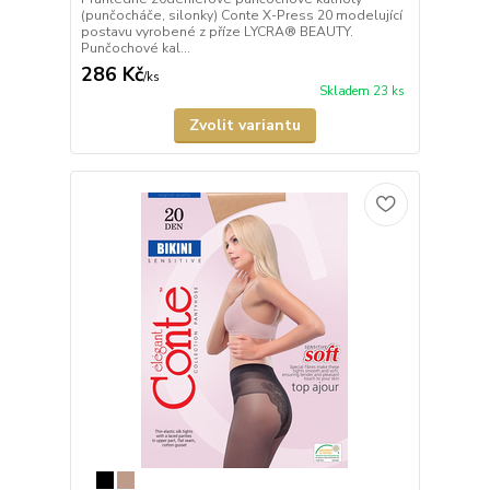
(punčocháče, silonky) Conte X-Press 20 modelující
postavu vyrobené z příze LYCRA® BEAUTY.
Punčochové kal...
286 Kč
/
ks
Skladem 23 ks
Zvolit variantu