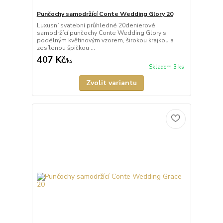
Punčochy samodržící Conte Wedding Glory 20
Luxusní svatební průhledné 20denierové
samodržící punčochy Conte Wedding Glory s
podélným květinovým vzorem, širokou krajkou a
zesílenou špičkou ...
407 Kč
/
ks
Skladem 3 ks
Zvolit variantu