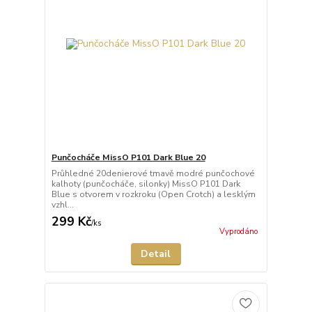
Punčocháče MissO P101 Dark Blue 20
Průhledné 20denierové tmavě modré punčochové
kalhoty (punčocháče, silonky) MissO P101 Dark
Blue s otvorem v rozkroku (Open Crotch) a lesklým
vzhl...
299 Kč
/
ks
Vyprodáno
Detail