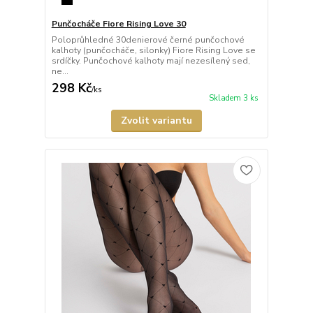
Punčocháče Fiore Rising Love 30
Poloprůhledné 30denierové černé punčochové
kalhoty (punčocháče, silonky) Fiore Rising Love se
srdíčky. Punčochové kalhoty mají nezesílený sed,
ne...
298 Kč
/
ks
Skladem 3 ks
Zvolit variantu