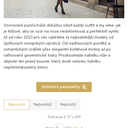
Vzorované punčocháče dokážou oživit každý outfit a my víme, jak
je klíčové, aby se vzor na noze nedeformoval a perfektně vynikl.
Již od roku 2010 pro vás vybíráme ty nejkvalitnější modely od
špičkových evropských výrobců. Od nadčasových puntíků a
romantických srdíček přes elegantní květinové motivy až po
rafinované geometrické tvary. Prozkoumejte nabídku níže a
objevte ten pravý kousek, který dodá vašemu šatníku
nepřehlédnutelný šmrnc.
Upřesnit parametry
Nejnovější
Nejlevnější
Nejdražší
Zobrazuji 1-27 z 330
strana
z 13
další