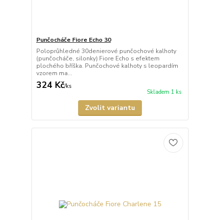
Punčocháče Fiore Echo 30
Poloprůhledné 30denierové punčochové kalhoty
(punčocháče, silonky) Fiore Echo s efektem
plochého bříška. Punčochové kalhoty s leopardím
vzorem ma...
324 Kč
/
ks
Skladem 1 ks
Zvolit variantu