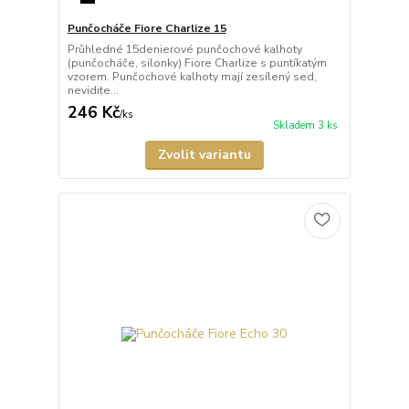
Punčocháče Fiore Charlize 15
Průhledné 15denierové punčochové kalhoty
(punčocháče, silonky) Fiore Charlize s puntíkatým
vzorem. Punčochové kalhoty mají zesílený sed,
nevidite...
246 Kč
/
ks
Skladem 3 ks
Zvolit variantu