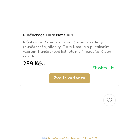
Punčocháče Fiore Natalie 15
Průhledné 15denierové punčochové kalhoty
(punčocháče, silonky) Fiore Natalie s puntíkatým
vzorem. Punčochové kalhoty mají nezesílený sed,
nevidit...
259 Kč
/
ks
Skladem 1 ks
Zvolit variantu