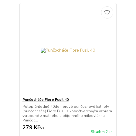
Punčocháče Fiore Fusil 40
Poloprůhledné 40denierové punčochové kalhoty
(punčocháče) Fiore Fusil s kosočtvercovým vzorem
vyrobené z matného a příjemného mikrovlákna.
Punčoc...
279 Kč
/
ks
Skladem 2 ks