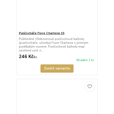
Punčocháče Fiore Charlene 15
Průhledné 15denierové punčochové kalhoty
(punčocháče, silonky) Fiore Charlene s jemným
puntíkatým vzorem. Punčochové kalhoty mají
zesílený sed, n...
246 Kč
/
ks
Skladem 2 ks
Zvolit variantu