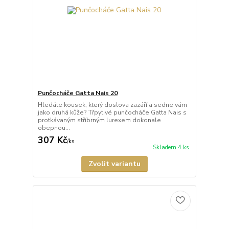
Punčocháče Gatta Nais 20
Hledáte kousek, který doslova zazáří a sedne vám
jako druhá kůže? Třpytivé punčocháče Gatta Nais s
protkávaným stříbrným lurexem dokonale
obepnou...
307 Kč
/
ks
Skladem 4 ks
Zvolit variantu