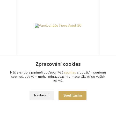
Zpracování cookies
Punčocháče Fiore Ariel 30
Náš e-shop a partneři potřebují Váš
souhlas
s použitím souborů
Poloprůhledné 30denierové punčochové kalhoty
cookies, aby Vám mohli zobrazovat informace týkající se Vašich
(punčocháče, silonky) Fiore Ariel s květinovým
zájmů.
vzorem. Punčochové kalhoty mají nezesílený sed,
nevid...
309 Kč
/
ks
Souhlasím
Nastavení
Skladem 1 ks
Zvolit variantu