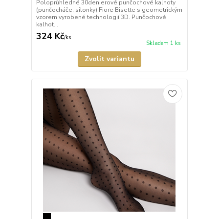
Poloprůhledné 30denierové punčochové kalhoty
(punčocháče, silonky) Fiore Bisette s geometrickým
vzorem vyrobené technologií 3D. Punčochové
kalhot...
324 Kč
/
ks
Skladem 1 ks
Zvolit variantu