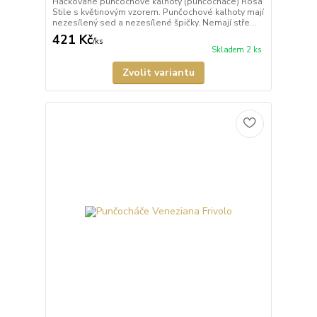
Háčkované punčochové kalhoty (punčocháče) Rosa
Stile s květinovým vzorem. Punčochové kalhoty mají
nezesílený sed a nezesílené špičky. Nemají stře...
421 Kč
/
ks
Skladem 2 ks
Zvolit variantu