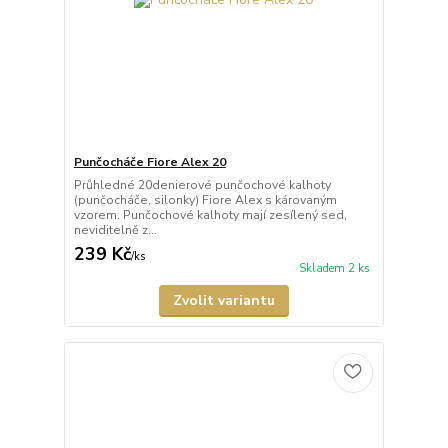
Punčocháče Fiore Alex 20
Průhledné 20denierové punčochové kalhoty
(punčocháče, silonky) Fiore Alex s károvaným
vzorem. Punčochové kalhoty mají zesílený sed,
neviditelně z...
239 Kč
/
ks
Skladem 2 ks
Zvolit variantu