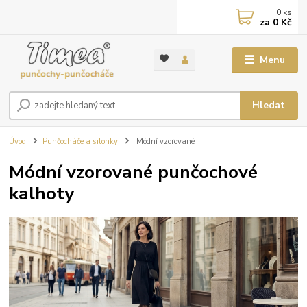
0
ks
za
0 Kč
Menu
Hledat
Úvod
Punčocháče a silonky
Módní vzorované
Módní vzorované punčochové
kalhoty