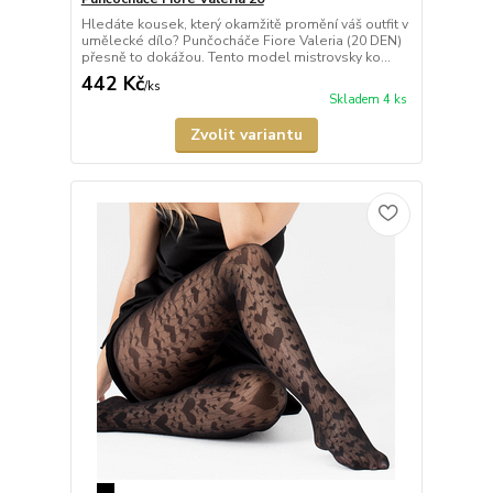
Hledáte kousek, který okamžitě promění váš outfit v
umělecké dílo? Punčocháče Fiore Valeria (20 DEN)
přesně to dokážou. Tento model mistrovsky ko...
442 Kč
/
ks
Skladem 4 ks
Zvolit variantu