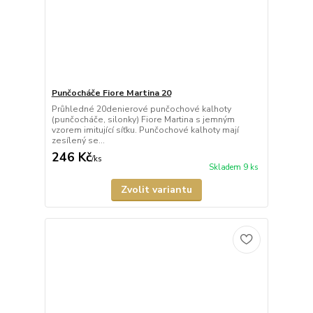
Punčocháče Fiore Martina 20
Průhledné 20denierové punčochové kalhoty
(punčocháče, silonky) Fiore Martina s jemným
vzorem imitující síťku. Punčochové kalhoty mají
zesílený se...
246 Kč
/
ks
Skladem 9 ks
Zvolit variantu