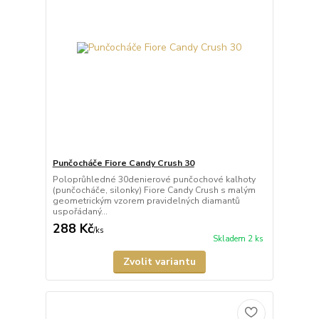
Punčocháče Fiore Candy Crush 30
Poloprůhledné 30denierové punčochové kalhoty
(punčocháče, silonky) Fiore Candy Crush s malým
geometrickým vzorem pravidelných diamantů
uspořádaný...
288 Kč
/
ks
Skladem 2 ks
Zvolit variantu