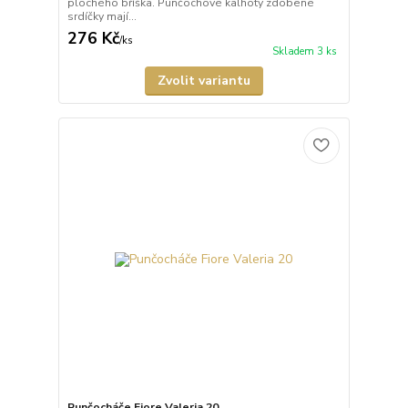
plochého bříška. Punčochové kalhoty zdobené
srdíčky mají...
276 Kč
/
ks
Skladem 3 ks
Zvolit variantu
Punčocháče Fiore Valeria 20