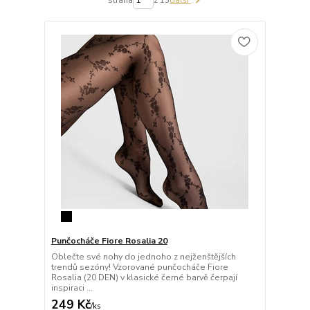
Punčocháče Fiore Rosalia 20
Oblečte své nohy do jednoho z nejženštějších
trendů sezóny! Vzorované punčocháče Fiore
Rosalia (20 DEN) v klasické černé barvě čerpají
inspiraci ...
249 Kč
/
ks