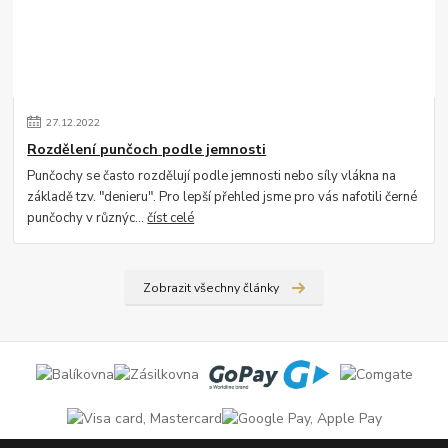
27
.
12
.
2022
Rozdělení punčoch podle jemnosti
Punčochy se často rozdělují podle jemnosti nebo síly vlákna na
základě tzv. "denieru". Pro lepší přehled jsme pro vás nafotili černé
punčochy v různýc...
číst celé
Zobrazit všechny články