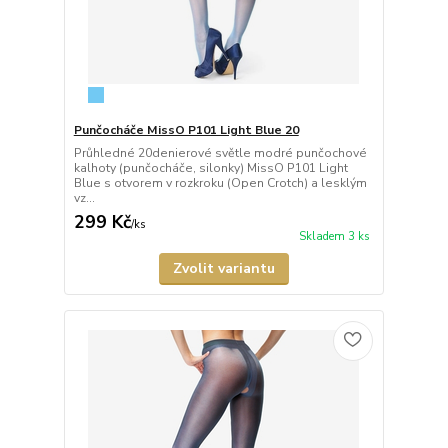
Punčocháče MissO P101 Light Blue 20
Průhledné 20denierové světle modré punčochové
kalhoty (punčocháče, silonky) MissO P101 Light
Blue s otvorem v rozkroku (Open Crotch) a lesklým
vz...
299 Kč
/
ks
Skladem 3 ks
Zvolit variantu