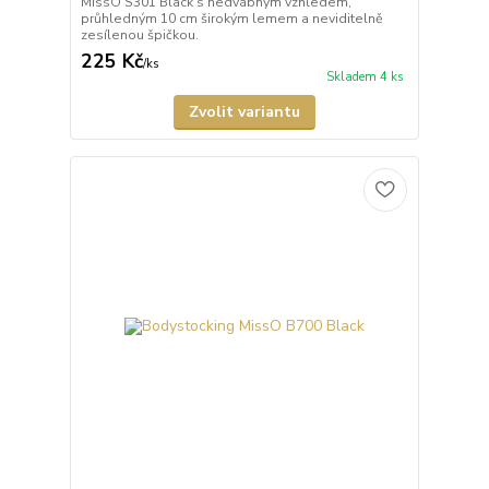
MissO S301 Black s hedvábným vzhledem,
průhledným 10 cm širokým lemem a neviditelně
zesílenou špičkou.
225 Kč
/
ks
Skladem 4 ks
Zvolit variantu