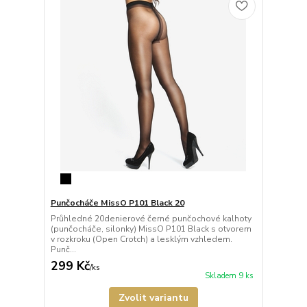
Punčocháče MissO P101 Black 20
Průhledné 20denierové černé punčochové kalhoty
(punčocháče, silonky) MissO P101 Black s otvorem
v rozkroku (Open Crotch) a lesklým vzhledem.
Punč...
299 Kč
/
ks
Skladem 9 ks
Zvolit variantu