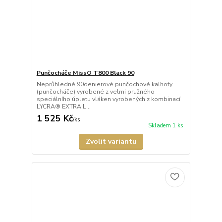
Punčocháče MissO T800 Black 90
Neprůhledné 90denierové punčochové kalhoty
(punčocháče) vyrobené z velmi pružného
speciálního úpletu vláken vyrobených z kombinací
LYCRA® EXTRA L...
1 525 Kč
/
ks
Skladem 1 ks
Zvolit variantu