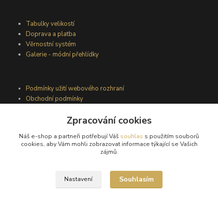
Tabulky velikostí
Doprava a platba
Věrnostní systém
Galerie - módní přehlídky
Podmínky užití webového rozhraní
Obchodní podmínky
Ochrana osobních údajů
Zpracování cookies
Kontakty
Náš e-shop a partneři potřebují Váš
souhlas
s použitím souborů
cookies, aby Vám mohli zobrazovat informace týkající se Vašich
zájmů.
Podmínky vrácení zboží
Reklamační řád
Souhlasím
Nastavení
®
© Copyright 2010 – 2026
Timea