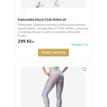
Punčocháče MissO P101 White 20
Průhledné 20denierové bílé punčochové kalhoty
(punčocháče, silonky) MissO P101 White s otvorem
v rozkroku (Open Crotch) a lesklým vzhledem.
Punčo...
299 Kč
/
ks
Skladem 5 ks
Zvolit variantu