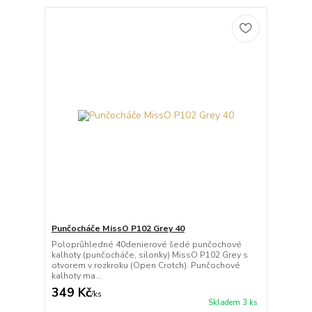
Punčocháče MissO P102 Grey 40
Poloprůhledné 40denierové šedé punčochové
kalhoty (punčocháče, silonky) MissO P102 Grey s
otvorem v rozkroku (Open Crotch). Punčochové
kalhoty ma...
349 Kč
/
ks
Skladem 3 ks