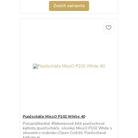
Zvolit variantu
Punčocháče MissO P102 White 40
Poloprůhledné 40denierové bílé punčochové
kalhoty (punčocháče, silonky) MissO P102 White s
otvorem v rozkroku (Open Crotch). Punčochové
kalhoty m...