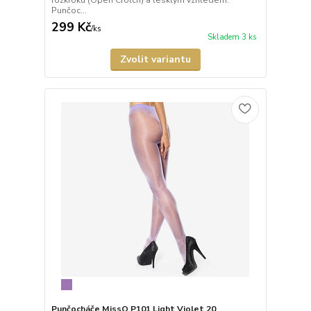
rozkroku (Open Crotch) a lesklým vzhledem.
Punčoc...
299 Kč
/
ks
Skladem 3 ks
Zvolit variantu
Punčocháče MissO P101 Light Violet 20