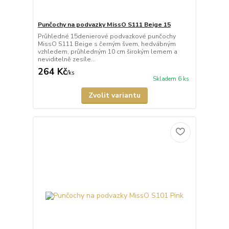
Punčochy na podvazky MissO S111 Beige 15
Průhledné 15denierové podvazkové punčochy
MissO S111 Beige s černým švem, hedvábným
vzhledem, průhledným 10 cm širokým lemem a
neviditelně zesíle...
264 Kč
/
ks
Skladem 6 ks
Zvolit variantu