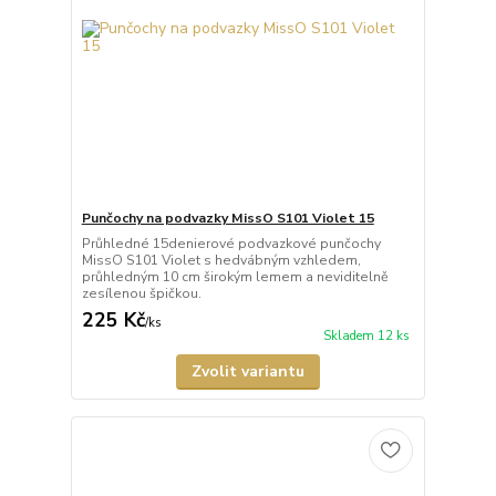
Punčochy na podvazky MissO S101 Violet 15
Průhledné 15denierové podvazkové punčochy
MissO S101 Violet s hedvábným vzhledem,
průhledným 10 cm širokým lemem a neviditelně
zesílenou špičkou.
225 Kč
/
ks
Skladem 12 ks
Zvolit variantu