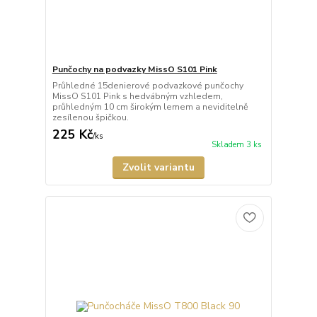
Punčochy na podvazky MissO S101 Pink
Průhledné 15denierové podvazkové punčochy
MissO S101 Pink s hedvábným vzhledem,
průhledným 10 cm širokým lemem a neviditelně
zesílenou špičkou.
225 Kč
/
ks
Skladem 3 ks
Zvolit variantu