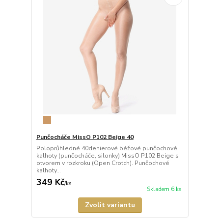
Punčocháče MissO P102 Beige 40
Poloprůhledné 40denierové béžové punčochové
kalhoty (punčocháče, silonky) MissO P102 Beige s
otvorem v rozkroku (Open Crotch). Punčochové
kalhoty...
349 Kč
/
ks
Skladem 6 ks
Zvolit variantu