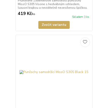
Průhledné 15denierové samodržící punčochy
MissO S305 Visone s hedvábným vzhledem,
luxusní krajkou a neviditelně nezesílenou špičkou.
419 Kč
/
ks
Skladem 3 ks
Zvolit variantu