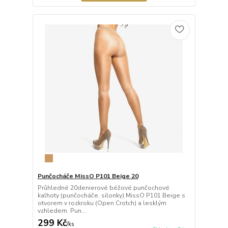
Punčocháče MissO P101 Beige 20
Průhledné 20denierové béžové punčochové
kalhoty (punčocháče, silonky) MissO P101 Beige s
otvorem v rozkroku (Open Crotch) a lesklým
vzhledem. Pun...
299 Kč
/
ks