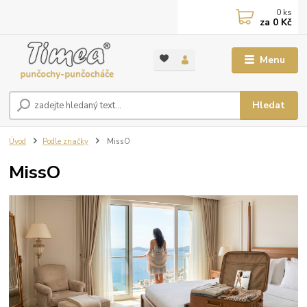
0
ks
za
0 Kč
Menu
Hledat
Úvod
Podle značky
MissO
MissO