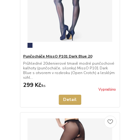
Punčocháče MissO P101 Dark Blue 20
Průhledné 20denierové tmavě modré punčochové
kalhoty (punčocháče, silonky) MissO P101 Dark
Blue s otvorem v rozkroku (Open Crotch) a lesklým
vzhl...
299 Kč
/
ks
Vyprodáno
Detail