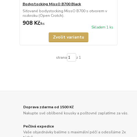
Bodystocking MissO B700 Black
Siťované bodystocking MissO B700 s otvorem v
rozkroku (Open Crotch).
908 Kč
/
ks
Skladem 1 ks
Zvolit variantu
strana
z 1
Doprava zdarma od 1500 Kč
Nakupte své oblíbené kousky a poštovné zaplatíme za vás.
Pečlivá expedice
Vaše objednávky balíme s maximální péčí a odesíláme 2x