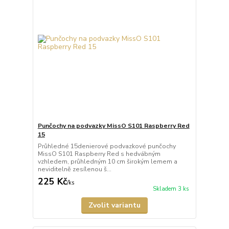
Punčochy na podvazky MissO S101 Raspberry Red
15
Průhledné 15denierové podvazkové punčochy
MissO S101 Raspberry Red s hedvábným
vzhledem, průhledným 10 cm širokým lemem a
neviditelně zesílenou š...
225 Kč
/
ks
Skladem 3 ks
Zvolit variantu