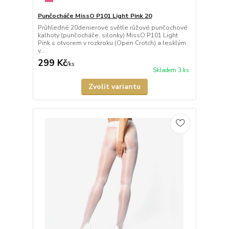
Punčocháče MissO P101 Light Pink 20
Průhledné 20denierové světle růžové punčochové
kalhoty (punčocháče, silonky) MissO P101 Light
Pink s otvorem v rozkroku (Open Crotch) a lesklým
v...
299 Kč
/
ks
Skladem 3 ks
Zvolit variantu