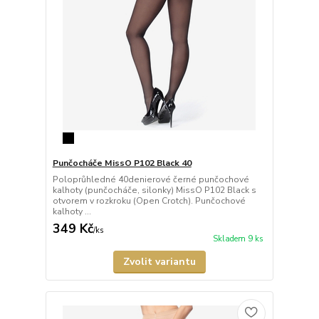
Punčocháče MissO P102 Black 40
Poloprůhledné 40denierové černé punčochové
kalhoty (punčocháče, silonky) MissO P102 Black s
otvorem v rozkroku (Open Crotch). Punčochové
kalhoty ...
349 Kč
/
ks
Skladem 9 ks
Zvolit variantu