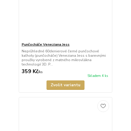
Punčocháče Veneziana Jess
Neprůhledné 60denierové černé punčochové
kalhoty (punčocháče) Veneziana Jess s barevnými
proužky vyrobené z matného mikrovlákna
technologií 3D. P...
359 Kč
/
ks
Skladem 4 ks
Zvolit variantu