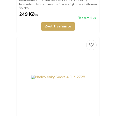
Průhledné 20denierové samodržící punčochy
Romartex Eliza s luxusní širokou krajkou a zesílenou
špičkou.
249 Kč
/
ks
Skladem 4 ks
Zvolit variantu