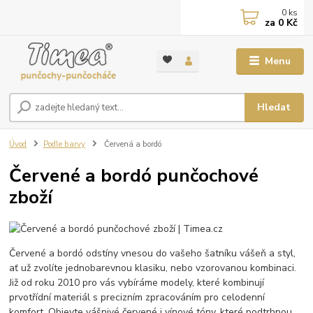
0
ks
za
0 Kč
Menu
Hledat
Úvod
Podle barvy
Červená a bordó
Červené a bordó punčochové
zboží
Červené a bordó odstíny vnesou do vašeho šatníku vášeň a styl,
ať už zvolíte jednobarevnou klasiku, nebo vzorovanou kombinaci.
Již od roku 2010 pro vás vybíráme modely, které kombinují
prvotřídní materiál s precizním zpracováním pro celodenní
komfort. Objevte vášnivé červené i vínové tóny, které podtrhnou