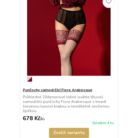
Punčochy samodržící Fiore Arabesque
Průhledné 20denierové lněné (světle tělové)
samodržící punčochy Fiore Arabesque s tmavě
červenou luxusní krajkou a neviditelně zesílenou
špičkou.
678 Kč
/
ks
Skladem 4 ks
Zvolit variantu