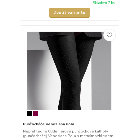
Skladem 7 ks
Zvolit variantu
Punčocháče Veneziana Pola
Neprůhledné 60denierové punčochové kalhoty
(punčocháče) Veneziana Pola s matným vzhledem