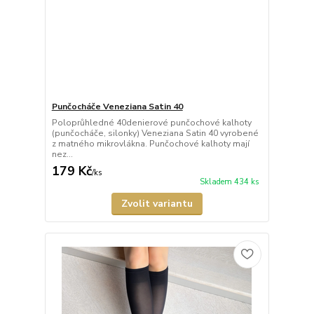
Punčocháče Veneziana Satin 40
Poloprůhledné 40denierové punčochové kalhoty
(punčocháče, silonky) Veneziana Satin 40 vyrobené
z matného mikrovlákna. Punčochové kalhoty mají
nez...
179 Kč
/
ks
Skladem 434 ks
Zvolit variantu