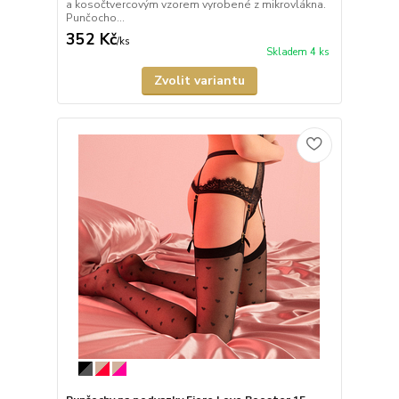
a kosočtvercovým vzorem vyrobené z mikrovlákna.
Punčocho...
352 Kč
/
ks
Skladem 4 ks
Zvolit variantu