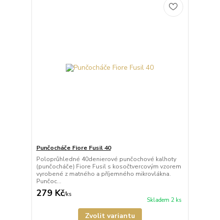
Punčocháče Fiore Fusil 40
Poloprůhledné 40denierové punčochové kalhoty
(punčocháče) Fiore Fusil s kosočtvercovým vzorem
vyrobené z matného a příjemného mikrovlákna.
Punčoc...
279 Kč
/
ks
Skladem 2 ks
Zvolit variantu