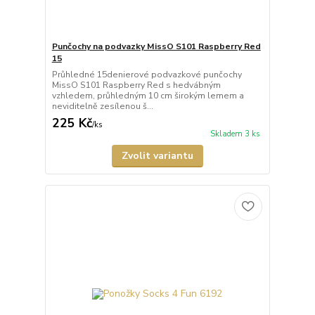
Punčochy na podvazky MissO S101 Raspberry Red
15
Průhledné 15denierové podvazkové punčochy
MissO S101 Raspberry Red s hedvábným
vzhledem, průhledným 10 cm širokým lemem a
neviditelně zesílenou š...
225 Kč
/
ks
Skladem 3 ks
Zvolit variantu