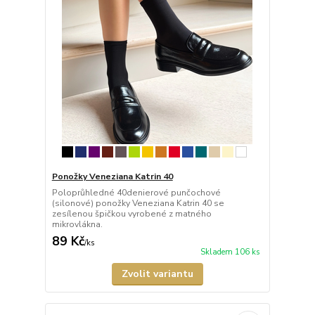
Ponožky Veneziana Katrin 40
Poloprůhledné 40denierové punčochové
(silonové) ponožky Veneziana Katrin 40 se
zesílenou špičkou vyrobené z matného
mikrovlákna.
89 Kč
/
ks
Skladem 106 ks
Zvolit variantu