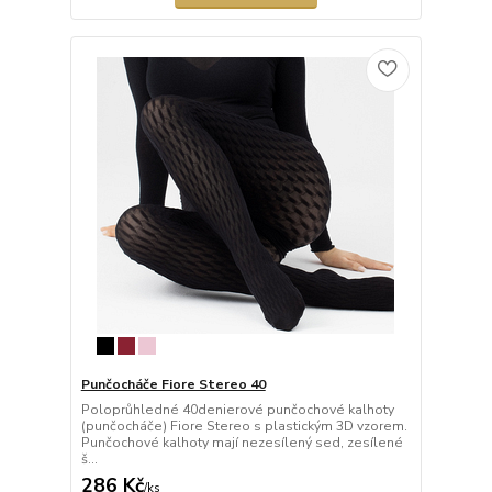
Punčocháče Fiore Stereo 40
Poloprůhledné 40denierové punčochové kalhoty
(punčocháče) Fiore Stereo s plastickým 3D vzorem.
Punčochové kalhoty mají nezesílený sed, zesílené
š...
286 Kč
/
ks