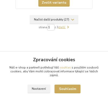
Zvolit variantu
Načíst další produkty (27)
strana
z 3
další
Zpracování cookies
Doprava zdarma od 1500 Kč
Náš e-shop a partneři potřebují Váš
souhlas
s použitím souborů
Nakupte své oblíbené kousky a poštovné zaplatíme za vás.
cookies, aby Vám mohli zobrazovat informace týkající se Vašich
zájmů.
Pečlivá expedice
Vaše objednávky balíme s maximální péčí a odesíláme 2x
Souhlasím
Nastavení
týdně.
Tradice a spolehlivost
Již od roku 2010 oblékáme vaše nohy do luxusu. Děkujeme!