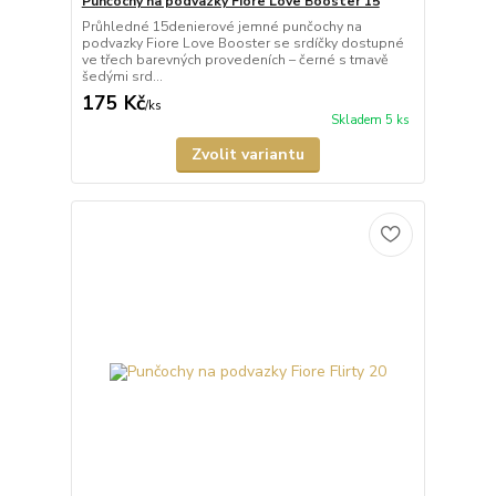
Punčochy na podvazky Fiore Love Booster 15
Průhledné 15denierové jemné punčochy na
podvazky Fiore Love Booster se srdíčky dostupné
ve třech barevných provedeních – černé s tmavě
šedými srd...
175 Kč
/
ks
Skladem 5 ks
Zvolit variantu