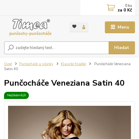
0
ks
za
0 Kč
Menu
Hledat
Úvod
Punčocháče a silonky
Klasické hladké
Punčocháče Veneziana
Satin 40
Punčocháče Veneziana Satin 40
Nejžádanější