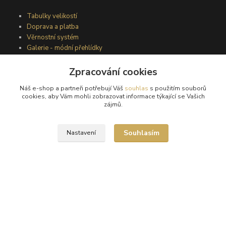
Tabulky velikostí
Doprava a platba
Věrnostní systém
Galerie - módní přehlídky
Zpracování cookies
Podmínky užití webového rozhraní
Náš e-shop a partneři potřebují Váš
souhlas
s použitím souborů
Obchodní podmínky
cookies, aby Vám mohli zobrazovat informace týkající se Vašich
Ochrana osobních údajů
zájmů.
Kontakty
Souhlasím
Nastavení
Podmínky vrácení zboží
Reklamační řád
®
© Copyright 2010 – 2026
Timea
Vytvořeno na
Eshop-rychle.cz