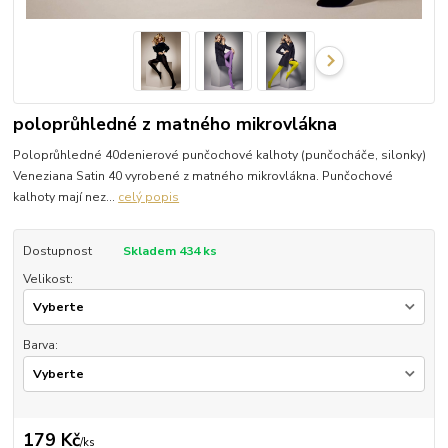
poloprůhledné z matného mikrovlákna
Poloprůhledné 40denierové punčochové kalhoty (punčocháče, silonky)
Veneziana Satin 40 vyrobené z matného mikrovlákna. Punčochové
kalhoty mají nez...
celý popis
Dostupnost
Skladem 434 ks
Velikost:
Barva:
179 Kč
/
ks