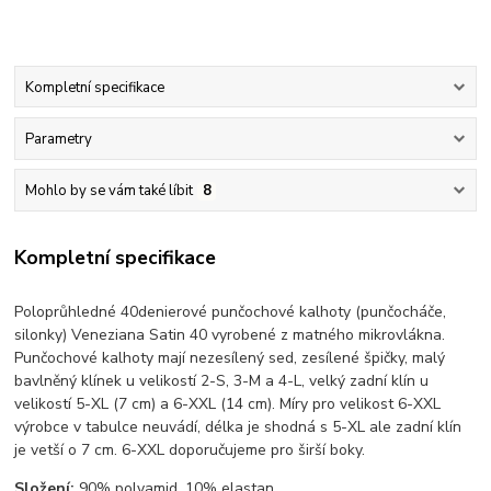
Kompletní specifikace
Parametry
Mohlo by se vám také líbit
8
Kompletní specifikace
Poloprůhledné 40denierové punčochové kalhoty (punčocháče,
silonky) Veneziana Satin 40 vyrobené z matného mikrovlákna.
Punčochové kalhoty mají nezesílený sed, zesílené špičky, malý
bavlněný klínek u velikostí 2-S, 3-M a 4-L, velký zadní klín u
velikostí 5-XL (7 cm) a 6-XXL (14 cm). Míry pro velikost 6-XXL
výrobce v tabulce neuvádí, délka je shodná s 5-XL ale zadní klín
je vetší o 7 cm. 6-XXL doporučujeme pro širší boky.
Složení:
90% polyamid, 10% elastan