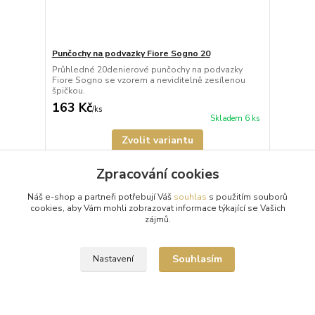
Punčochy na podvazky Fiore Sogno 20
Průhledné 20denierové punčochy na podvazky
Fiore Sogno se vzorem a neviditelně zesílenou
špičkou.
163 Kč
/
ks
Skladem 6 ks
Zvolit variantu
Zpracování cookies
Náš e-shop a partneři potřebují Váš
souhlas
s použitím souborů
cookies, aby Vám mohli zobrazovat informace týkající se Vašich
zájmů.
Souhlasím
Nastavení