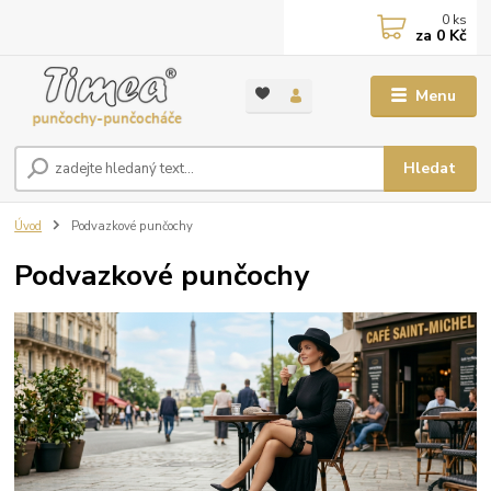
0
ks
za
0 Kč
Menu
Hledat
Úvod
Podvazkové punčochy
Podvazkové punčochy