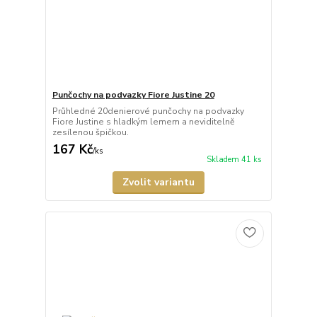
Punčochy na podvazky Fiore Justine 20
Průhledné 20denierové punčochy na podvazky
Fiore Justine s hladkým lemem a neviditelně
zesílenou špičkou.
167 Kč
/
ks
Skladem 41 ks
Zvolit variantu