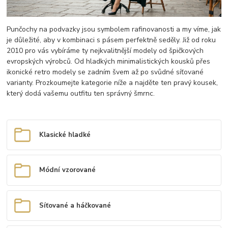
Punčochy na podvazky jsou symbolem rafinovanosti a my víme, jak
je důležité, aby v kombinaci s pásem perfektně seděly. Již od roku
2010 pro vás vybíráme ty nejkvalitnější modely od špičkových
evropských výrobců. Od hladkých minimalistických kousků přes
ikonické retro modely se zadním švem až po svůdné síťované
varianty. Prozkoumejte kategorie níže a najděte ten pravý kousek,
který dodá vašemu outfitu ten správný šmrnc.
Klasické hladké
Módní vzorované
Síťované a háčkované