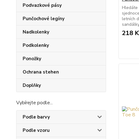
Podvazkové pásy
Hledáte 
sjednoce
Punčochové legíny
letních 
sandálky
Nadkolenky
218 K
Podkolenky
Ponožky
Ochrana stehen
Doplňky
Vybírejte podle...
Podle barvy
Podle vzoru