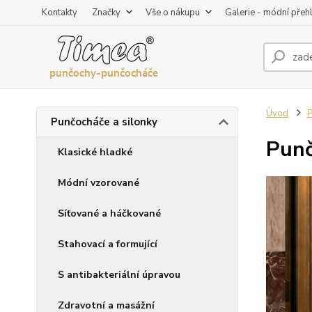
Kontakty
Značky
Vše o nákupu
Galerie - módní přeh
Úvod
P
Punčocháče a silonky
Punč
Klasické hladké
Módní vzorované
Síťované a háčkované
Stahovací a formující
S antibakteriální úpravou
Zdravotní a masážní