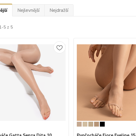
ější
Nejlevnější
Nejdražší
1-5 z 5
áče Gatta Senza Dita 10
Punčocháče Fiore Eveline 15