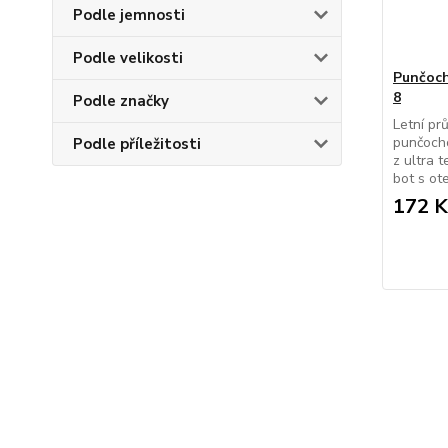
Podle jemnosti
Podle velikosti
Punčoc
8
Podle značky
Letní pr
punčocho
Podle příležitosti
z ultra 
bot s ote
172 K