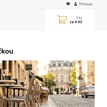
Přihlášení
0
ks
za
0 Kč
čkou