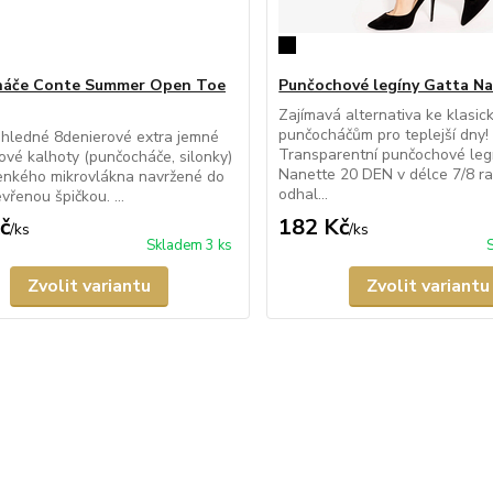
háče Conte Summer Open Toe
Punčochové legíny Gatta Na
Zajímavá alternativa ke klasic
punčocháčům pro teplejší dny!
ůhledné 8denierové extra jemné
Transparentní punčochové leg
vé kalhoty (punčocháče, silonky)
Nanette 20 DEN v délce 7/8 r
tenkého mikrovlákna navržené do
odhal...
vřenou špičkou. ...
č
182 Kč
/
ks
/
ks
Skladem 3 ks
Zvolit variantu
Zvolit variantu