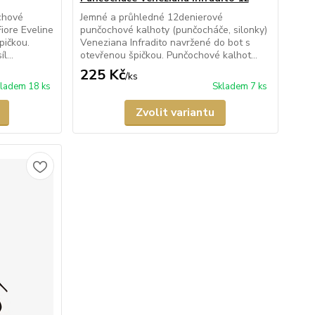
chové
Jemné a průhledné 12denierové
Fiore Eveline
punčochové kalhoty (punčocháče, silonky)
pičkou.
Veneziana Infradito navržené do bot s
l...
otevřenou špičkou. Punčochové kalhot...
225 Kč
/
ks
ladem 18 ks
Skladem 7 ks
Zvolit variantu