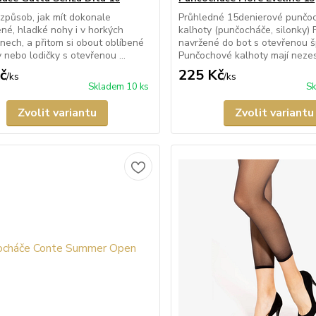
způsob, jak mít dokonale
Průhledné 15denierové punčo
né, hladké nohy i v horkých
kalhoty (punčocháče, silonky) 
dnech, a přitom si obout oblíbené
navržené do bot s otevřenou š
 nebo lodičky s otevřenou ...
Punčochové kalhoty mají nezesí
č
225 Kč
/
ks
/
ks
Skladem 10 ks
Sk
Zvolit variantu
Zvolit variantu