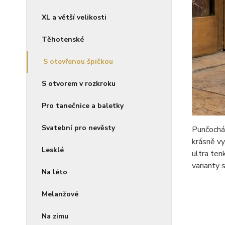
XL a větší velikosti
Těhotenské
S otevřenou špičkou
S otvorem v rozkroku
Pro tanečnice a baletky
Svatební pro nevěsty
Punčocháč
krásně vy
Lesklé
ultra ten
varianty 
Na léto
Melanžové
Na zimu