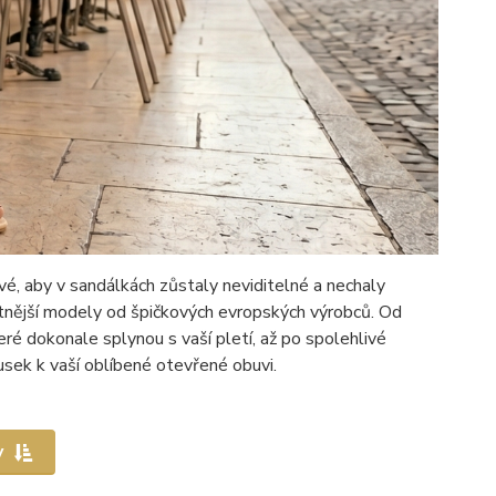
ové, aby v sandálkách zůstaly neviditelné a nechaly
litnější modely od špičkových evropských výrobců. Od
ré dokonale splynou s vaší pletí, až po spolehlivé
usek k vaší oblíbené otevřené obuvi.
y