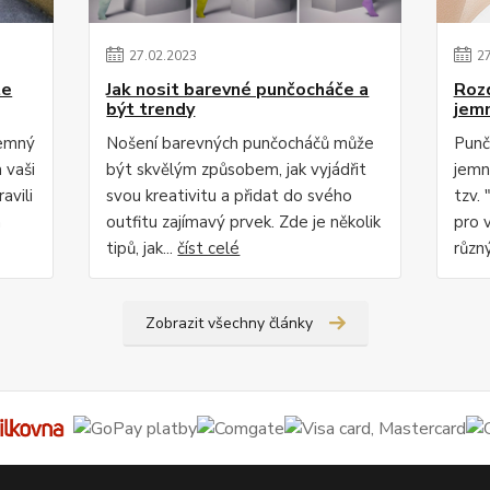
27
.
02
.
2023
2
te
Jak nosit barevné punčocháče a
Roz
být trendy
jem
jemný
Nošení barevných punčocháčů může
Punč
 vaši
být skvělým způsobem, jak vyjádřit
jemn
avili
svou kreativitu a přidat do svého
tzv. 
m
outfitu zajímavý prvek. Zde je několik
pro 
tipů, jak...
číst celé
různý
Zobrazit všechny články