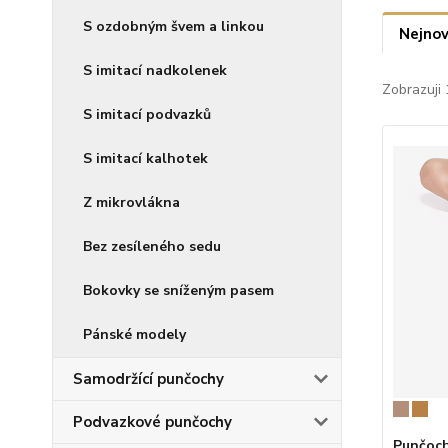
S ozdobným švem a linkou
Nejnov
S imitací nadkolenek
Zobrazuji 
S imitací podvazků
S imitací kalhotek
Z mikrovlákna
Bez zesíleného sedu
Bokovky se sníženým pasem
Pánské modely
Samodržící punčochy
Podvazkové punčochy
Punčoch