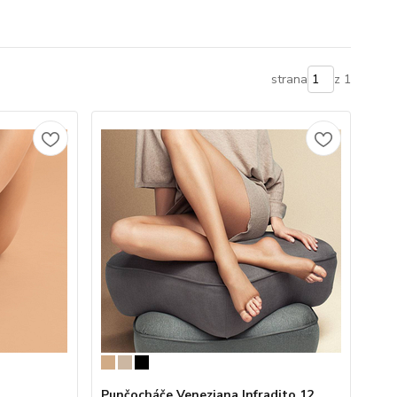
strana
z 1
Punčocháče Veneziana Infradito 12