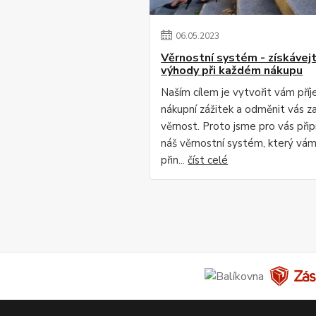
06
.
05
.
2023
Věrnostní systém - získávej
výhody při každém nákupu
Naším cílem je vytvořit vám pří
nákupní zážitek a odměnit vás za
věrnost. Proto jsme pro vás připr
náš věrnostní systém, který vá
přin...
číst celé