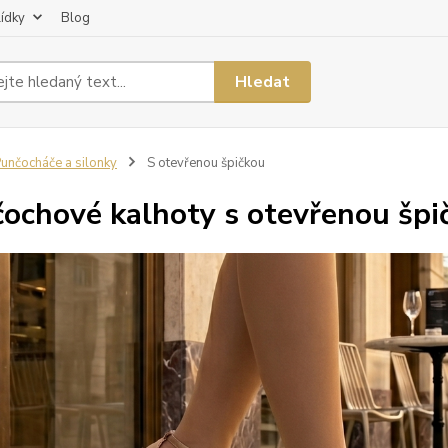
lídky
Blog
Hledat
unčocháče a silonky
S otevřenou špičkou
ochové kalhoty s otevřenou špi