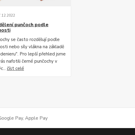
7
.
12
.
2022
dělení punčoch podle
nosti
ochy se často rozdělují podle
osti nebo síly vlákna na základě
"denieru". Pro lepší přehled jsme
vás nafotili černé punčochy v
c...
číst celé