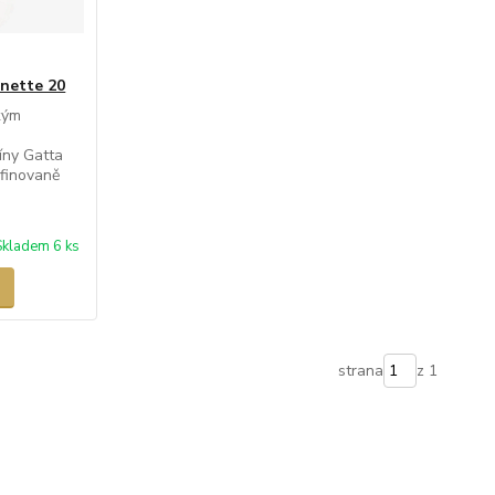
nette 20
kým
íny Gatta
afinovaně
Skladem 6 ks
strana
z 1