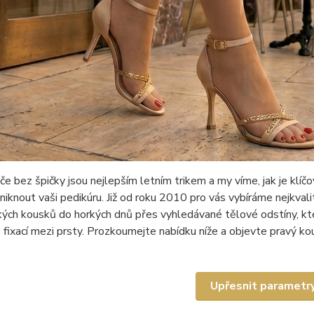
e bez špičky jsou nejlepším letním trikem a my víme, jak je klíč
niknout vaši pedikúru. Již od roku 2010 pro vás vybíráme nejkva
kých kousků do horkých dnů přes vyhledávané tělové odstíny, kte
s fixací mezi prsty. Prozkoumejte nabídku níže a objevte pravý ko
Upřesnit parametr