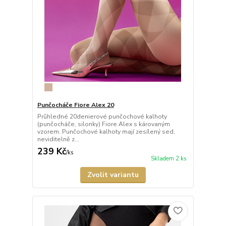
Punčocháče Fiore Alex 20
Průhledné 20denierové punčochové kalhoty
(punčocháče, silonky) Fiore Alex s károvaným
vzorem. Punčochové kalhoty mají zesílený sed,
neviditelně z...
239 Kč
/
ks
Skladem 2 ks
Zvolit variantu