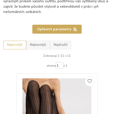
výrazným prvkem vašeho outfitu, podtrhnou váš vytříbený vkus a
zajistí, že budete působit stylově a sebevědomě v práci i při
neformálních setkáních.
Upřesnit parametry
Nejnovější
Nejlevnější
Nejdražší
Zobrazuji 1-11 z 11
strana
z 1