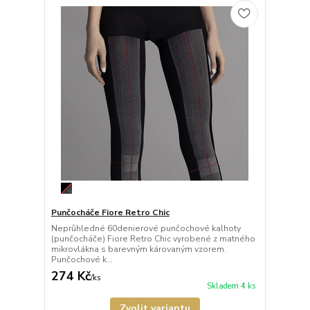
Punčocháče Fiore Retro Chic
Neprůhledné 60denierové punčochové kalhoty
(punčocháče) Fiore Retro Chic vyrobené z matného
mikrovlákna s barevným károvaným vzorem.
Punčochové k...
274 Kč
/
ks
Skladem 4 ks
Zvolit variantu