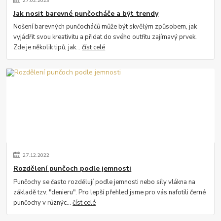
27
.
02
.
2023
Jak nosit barevné punčocháče a být trendy
Nošení barevných punčocháčů může být skvělým způsobem, jak
vyjádřit svou kreativitu a přidat do svého outfitu zajímavý prvek.
Zde je několik tipů, jak...
číst celé
27
.
12
.
2022
Rozdělení punčoch podle jemnosti
Punčochy se často rozdělují podle jemnosti nebo síly vlákna na
základě tzv. "denieru". Pro lepší přehled jsme pro vás nafotili černé
punčochy v různýc...
číst celé