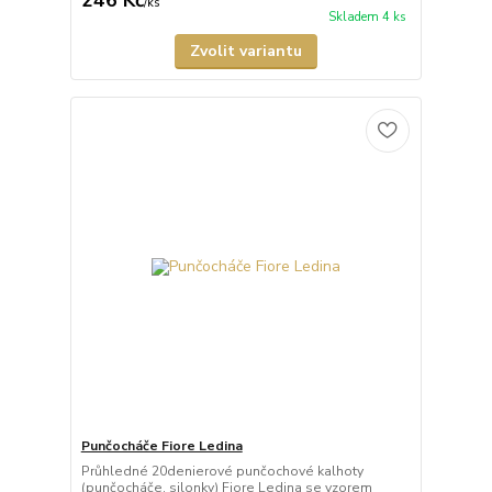
246 Kč
/
ks
Skladem 4 ks
Zvolit variantu
Punčocháče Fiore Ledina
Průhledné 20denierové punčochové kalhoty
(punčocháče, silonky) Fiore Ledina se vzorem