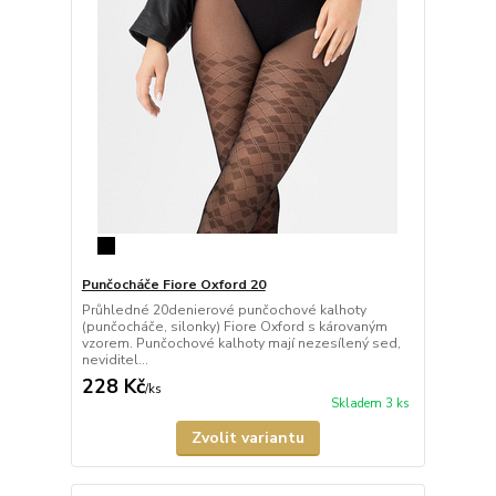
Punčocháče Fiore Oxford 20
Průhledné 20denierové punčochové kalhoty
(punčocháče, silonky) Fiore Oxford s károvaným
vzorem. Punčochové kalhoty mají nezesílený sed,
neviditel...
228 Kč
/
ks
Skladem 3 ks
Zvolit variantu