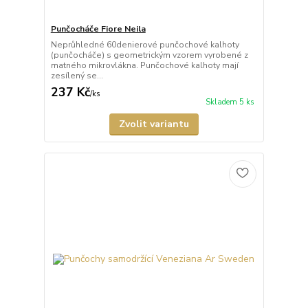
Punčocháče Fiore Neila
Neprůhledné 60denierové punčochové kalhoty
(punčocháče) s geometrickým vzorem vyrobené z
matného mikrovlákna. Punčochové kalhoty mají
zesílený se...
237 Kč
/
ks
Skladem 5 ks
Zvolit variantu