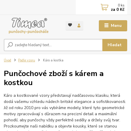
0
ks
za
0 Kč
Menu
Hledat
Úvod
Podle vzoru
Káro a kostka
Punčochové zboží s kárem a
kostkou
Káro a kostkované vzory představují nadčasovou klasiku, která
dodá vašemu vzhledu nádech britské elegance a sofistikovanosti.
Již od roku 2010 pro vás vybíráme modely, které tyto geometrické
motivy zpracovávají s důrazem na precizní detail a maximální
pohodlí, aby punčochy vždy perfektně seděly a držely svůj tvar.
Prozkoumejte naši nabídku a objevte kousky, které se stanou