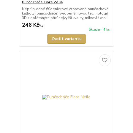
Punčocháče Fiore Zelia
Neprůhledné 60denierové vzorované punčochové
kalhoty (punčocháče) vyrobené novou technologií
3D z oplétaných přízí nejvyšší kvality, mikrovlákno....
246 Kč
/
ks
Skladem 4 ks
Zvolit variantu