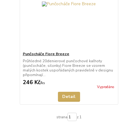
Punčocháče Fiore Breeze
Průhledné 20denierové punčochové kalhoty
(punčocháče, silonky) Fiore Breeze se vzorem
malých kostek uspořádaných pravidelně v designu
připomínají...
246 Kč
/
ks
Vyprodáno
Detail
strana
z 1