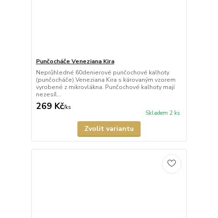
Punčocháče Veneziana Kira
Neprůhledné 60denierové punčochové kalhoty
(punčocháče) Veneziana Kira s károvaným vzorem
vyrobené z mikrovlákna. Punčochové kalhoty mají
nezesíl...
269 Kč
/
ks
Skladem 2 ks
Zvolit variantu