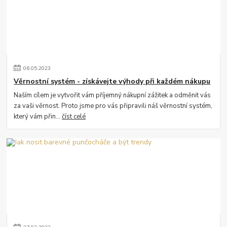
06
.
05
.
2023
Věrnostní systém - získávejte výhody při každém nákupu
Naším cílem je vytvořit vám příjemný nákupní zážitek a odměnit vás
za vaši věrnost. Proto jsme pro vás připravili náš věrnostní systém,
který vám přin...
číst celé