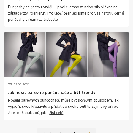
Punčochy se často rozdělují podle jemnosti nebo síly vlákna na
základě tzv. "denieru". Pro lepší přehled jsme pro vás nafotili černé
punčochy v různýc...
číst celé
27
.
02
.
2021
Jak nosit barevné punčocháče a být trendy
Nošení barevných punčocháčů může být skvělým způsobem, jak
vyjádřit svou kreativitu a přidat do svého outfitu zajímavý prvek.
Zde je několik tipů, jak...
číst celé