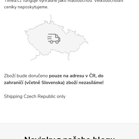
Timea.cz funguje výhradně jako maloobchod. Velkoobchodní
ceníky neposkytujeme.