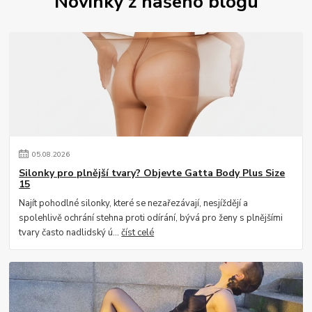
Novinky z našeho blogu
05
.
08
.
2026
Silonky pro plnější tvary? Objevte Gatta Body Plus Size
15
Najít pohodlné silonky, které se nezařezávají, nesjíždějí a
spolehlivě ochrání stehna proti odírání, bývá pro ženy s plnějšími
tvary často nadlidský ú...
číst celé