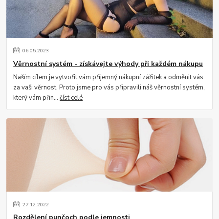
06
.
05
.
2023
Věrnostní systém - získávejte výhody při každém nákupu
Naším cílem je vytvořit vám příjemný nákupní zážitek a odměnit vás
za vaši věrnost. Proto jsme pro vás připravili náš věrnostní systém,
který vám přin...
číst celé
27
.
12
.
2022
Rozdělení punčoch podle jemnosti