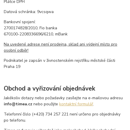
Plátce DPH
Datová schránka: 9vcsqwa
Bankovní spojení:
2700174828/2010, Fio banka
670100-2208336696/6210, mBank
Na uvedené adrese není prodejna, sklad ani výdejní místo pro
osobní odběr!
Podnikatel je zapsán v živnostenském rejstříku městské části
Praha 19
Obchod a vyřizování objednávek
Jakékoliv dotazy nebo požadavky zasílejte na e-mailovou adresu
info@timea.cz
nebo použijte
kontaktní formulář
.
Telefonní číslo (+420) 734 257 221 není určeno pro objednávky
po telefonu.