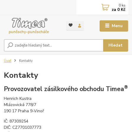
0
ks
za
0 Kč
Menu
Hledat
Úvod
Kontakty
Kontakty
®
Provozovatel zásilkového obchodu Timea
Henrich Kustra
Mlázovická 778/7
190 17 Praha 9-Vinoř
IČ: 87309254
DIČ: CZ7701037773