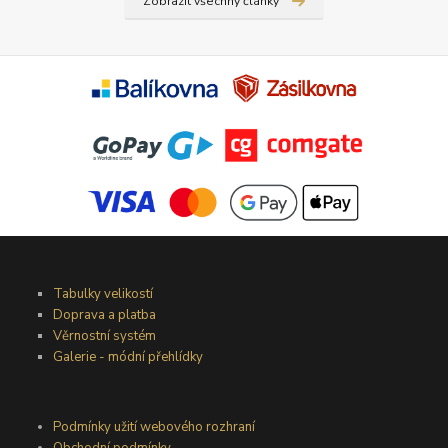
Zobrazit všechny články
Tabulky velikostí
Doprava a platba
Věrnostní systém
Galerie - módní přehlídky
Podmínky užití webového rozhraní
Obchodní podmínky