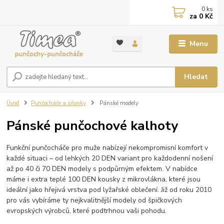
0
ks
za
0 Kč
Menu
Hledat
Úvod
Punčocháče a silonky
Pánské modely
Pánské punčochové kalhoty
Funkční punčocháče pro muže nabízejí nekompromisní komfort v
každé situaci – od lehkých 20 DEN variant pro každodenní nošení
až po 40 či 70 DEN modely s podpůrným efektem. V nabídce
máme i extra teplé 100 DEN kousky z mikrovlákna, které jsou
ideální jako hřejivá vrstva pod lyžařské oblečení. Již od roku 2010
pro vás vybíráme ty nejkvalitnější modely od špičkových
evropských výrobců, které podtrhnou vaši pohodu.