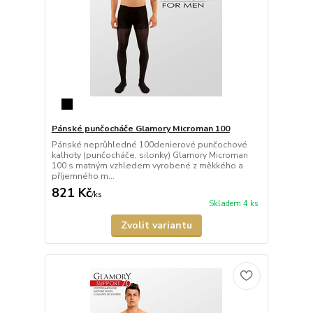
Pánské punčocháče Glamory Microman 100
Pánské neprůhledné 100denierové punčochové
kalhoty (punčocháče, silonky) Glamory Microman
100 s matným vzhledem vyrobené z měkkého a
příjemného m...
821 Kč
/
ks
Skladem 4 ks
Zvolit variantu