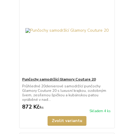
Punčochy samodržící Glamory Couture 20
Průhledné 20denierové samodržící punčochy
Glamory Couture 20 s luxusní krajkou, ozdobným
švem, zesílenou špičkou a kubánskou patou
vyráběné v nad...
872 Kč
/
ks
Skladem 4 ks
Zvolit variantu