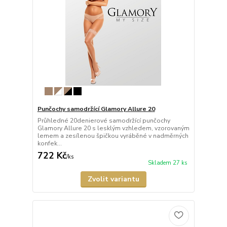
Punčochy samodržící Glamory Allure 20
Průhledné 20denierové samodržící punčochy
Glamory Allure 20 s lesklým vzhledem, vzorovaným
lemem a zesílenou špičkou vyráběné v nadměrných
konfek...
722 Kč
/
ks
Skladem 27 ks
Zvolit variantu