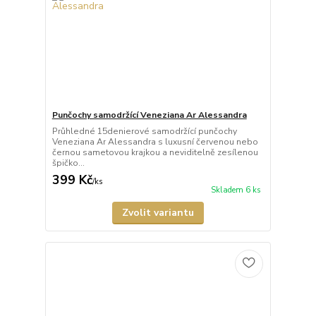
Punčochy samodržící Veneziana Ar Alessandra
Průhledné 15denierové samodržící punčochy
Veneziana Ar Alessandra s luxusní červenou nebo
černou sametovou krajkou a neviditelně zesílenou
špičko...
399 Kč
/
ks
Skladem 6 ks
Zvolit variantu