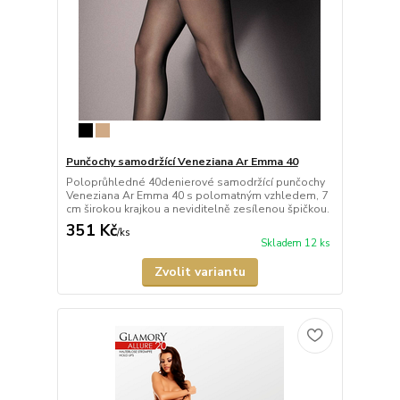
Punčochy samodržící Veneziana Ar Emma 40
Poloprůhledné 40denierové samodržící punčochy
Veneziana Ar Emma 40 s polomatným vzhledem, 7
cm širokou krajkou a neviditelně zesílenou špičkou.
351 Kč
/
ks
Skladem 12 ks
Zvolit variantu