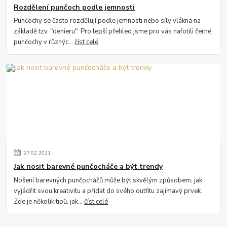
Rozdělení punčoch podle jemnosti
Punčochy se často rozdělují podle jemnosti nebo síly vlákna na
základě tzv. "denieru". Pro lepší přehled jsme pro vás nafotili černé
punčochy v různýc...
číst celé
27
.
02
.
2021
Jak nosit barevné punčocháče a být trendy
Nošení barevných punčocháčů může být skvělým způsobem, jak
vyjádřit svou kreativitu a přidat do svého outfitu zajímavý prvek.
Zde je několik tipů, jak...
číst celé