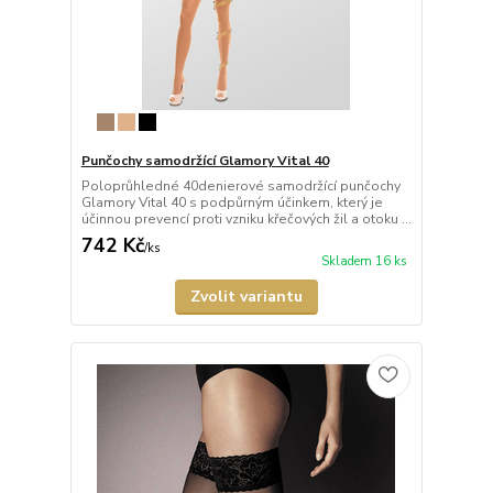
Punčochy samodržící Glamory Vital 40
Poloprůhledné 40denierové samodržící punčochy
Glamory Vital 40 s podpůrným účinkem, který je
účinnou prevencí proti vzniku křečových žil a otoku ...
742 Kč
/
ks
Skladem 16 ks
Zvolit variantu