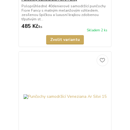
Poloprůhledné 40denierové samodržící punčochy
Fiore Fancy s matným melanžovým vzhledem,
zesílenou špičkou a luxusní krajkou zdobenou
třpytivým st...
485 Kč
/
ks
Skladem 2 ks
Zvolit variantu