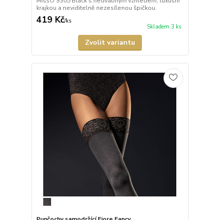
MissO S305 Black s hedvábným vzhledem, luxusní
krajkou a neviditelně nezesílenou špičkou.
419 Kč
/
ks
Skladem 3 ks
Zvolit variantu
Punčochy samodržící Fiore Fancy