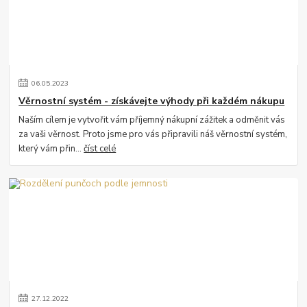
06
.
05
.
2023
Věrnostní systém - získávejte výhody při každém nákupu
Naším cílem je vytvořit vám příjemný nákupní zážitek a odměnit vás
za vaši věrnost. Proto jsme pro vás připravili náš věrnostní systém,
který vám přin...
číst celé
27
.
12
.
2022