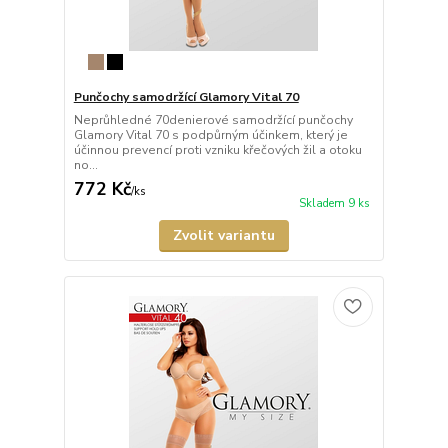
Punčochy samodržící Glamory Vital 70
Neprůhledné 70denierové samodržící punčochy
Glamory Vital 70 s podpůrným účinkem, který je
účinnou prevencí proti vzniku křečových žil a otoku
no...
772 Kč
/
ks
Skladem 9 ks
Zvolit variantu