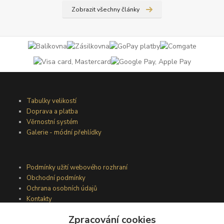
Zobrazit všechny články
Tabulky velikostí
Doprava a platba
Věrnostní systém
Galerie - módní přehlídky
Podmínky užití webového rozhraní
Obchodní podmínky
Ochrana osobních údajů
Kontakty
Zpracování cookies