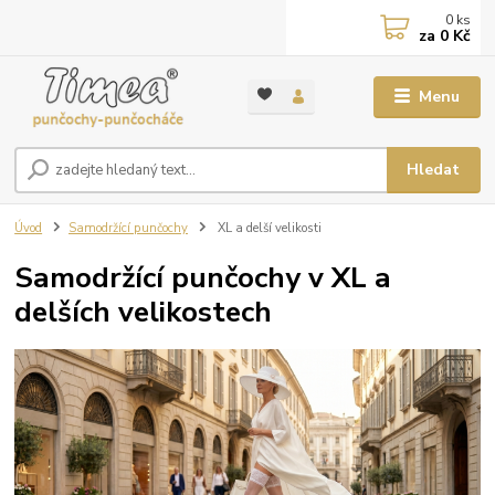
0
ks
za
0 Kč
Menu
Hledat
Úvod
Samodržící punčochy
XL a delší velikosti
Samodržící punčochy v XL a
delších velikostech