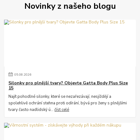
Novinky z našeho blogu
05
.
08
.
2026
Silonky pro plnější tvary? Objevte Gatta Body Plus Size
15
Najít pohodlné silonky, které se nezařezávají, nesjíždějí a
spolehlivě ochrání stehna proti odírání, bývá pro ženy s plnějšími
tvary často nadlidský ú...
číst celé