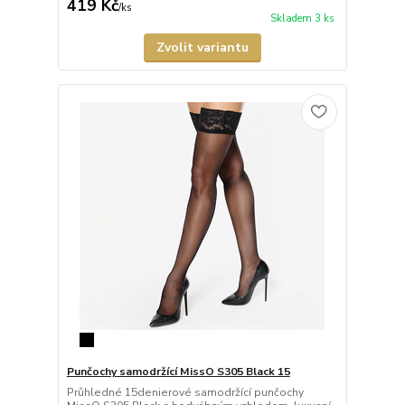
419 Kč
/
ks
Skladem 3 ks
Zvolit variantu
Punčochy samodržící MissO S305 Black 15
Průhledné 15denierové samodržící punčochy