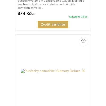
punčochy Glamory Comfort 20 s luxusní krajkou a
zesílenou špičkou vyráběné v nadměrných
konfekčních velik...
874 Kč
/
ks
Skladem 22 ks
Zvolit variantu