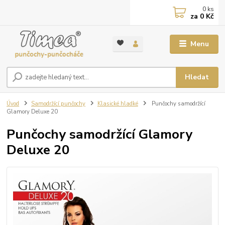
0
ks
za
0 Kč
Menu
Hledat
Úvod
Samodržící punčochy
Klasické hladké
Punčochy samodržící
Glamory Deluxe 20
Punčochy samodržící Glamory
Deluxe 20