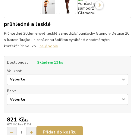
průhledné a lesklé
Průhledné 20denierové lesklé samodržící punčochy Glamory Deluxe 20
s luxusní krajkou a zesílenou špičkou vyráběné v nadměrných
konfekčních veliko...
celý popis
Dostupnost
Skladem 13 ks
Velikost:
Barva:
821 Kč
/
ks
679 Kč
bez DPH
Přidat do košíku