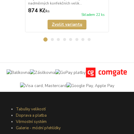
nadměrných konfekčních velik...
mikrovlákna 
874 Kč
770 Kč
/
ks
/
ks
Skladem 22 ks
Zvolit variantu
Tabulky velikostí
Doprava a platba
Věrnostní systém
Galerie - módní přehlídky