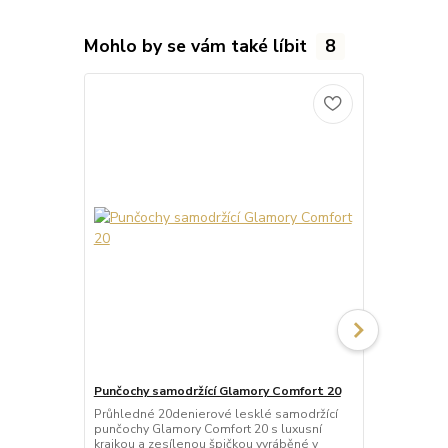
Mohlo by se vám také líbit
8
Punčochy samodržící Glamory Comfort 20
Punčochy sa
Průhledné 20denierové lesklé samodržící
Neprůhledné
punčochy Glamory Comfort 20 s luxusní
punčochy Gla
krajkou a zesílenou špičkou vyráběné v
krajkou a ze