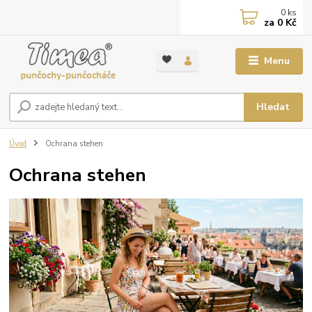
0
ks
za
0 Kč
Menu
Hledat
Úvod
Ochrana stehen
Ochrana stehen