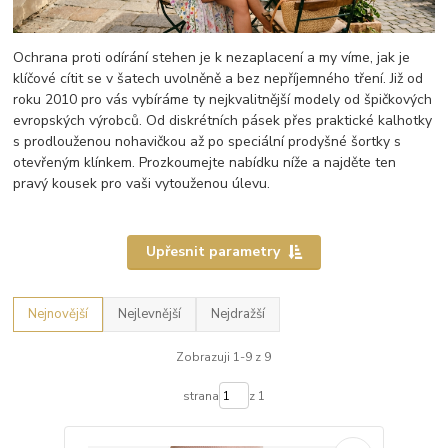
Ochrana proti odírání stehen je k nezaplacení a my víme, jak je
klíčové cítit se v šatech uvolněně a bez nepříjemného tření. Již od
roku 2010 pro vás vybíráme ty nejkvalitnější modely od špičkových
evropských výrobců. Od diskrétních pásek přes praktické kalhotky
s prodlouženou nohavičkou až po speciální prodyšné šortky s
otevřeným klínkem. Prozkoumejte nabídku níže a najděte ten
pravý kousek pro vaši vytouženou úlevu.
Upřesnit parametry
Nejnovější
Nejlevnější
Nejdražší
Zobrazuji 1-9 z 9
strana
z 1