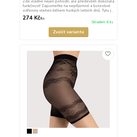
Zde vládne nejen pohodlí, ale především dokonalá
funkčnost! Zapomeňte na nepříjemné a bolestivé
odřeniny stehen během horkých letních dnů. Tyto j...
274 Kč
/
ks
Skladem 6 ks
Zvolit variantu