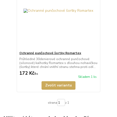
Ochranné punčochové šortky Romartex
Průhledné 30denierové ochranné punčochové
(silonové) kalhotky Romartex s dlouhou nohavičkou
(šortky) které chrání vnitřní stranu stehna proti odí...
172 Kč
/
ks
Skladem 1 ks
Zvolit variantu
strana
z 1