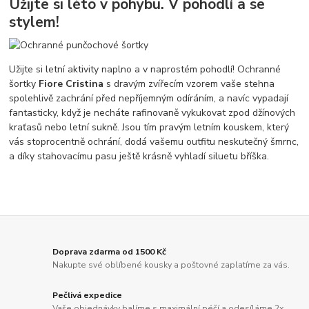
Užijte si léto v pohybu. V pohodlí a se
stylem!
Užijte si letní aktivity naplno a v naprostém pohodlí! Ochranné
šortky
Fiore Cristina
s dravým zvířecím vzorem vaše stehna
spolehlivě zachrání před nepříjemným odíráním, a navíc vypadají
fantasticky, když je necháte rafinovaně vykukovat zpod džínových
kraťasů nebo letní sukně. Jsou tím pravým letním kouskem, který
vás stoprocentně ochrání, dodá vašemu outfitu neskutečný šmrnc,
a díky stahovacímu pasu ještě krásně vyhladí siluetu bříška.
Doprava zdarma od 1500 Kč
Nakupte své oblíbené kousky a poštovné zaplatíme za vás.
Pečlivá expedice
Vaše objednávky balíme s maximální péčí a odesíláme 2x