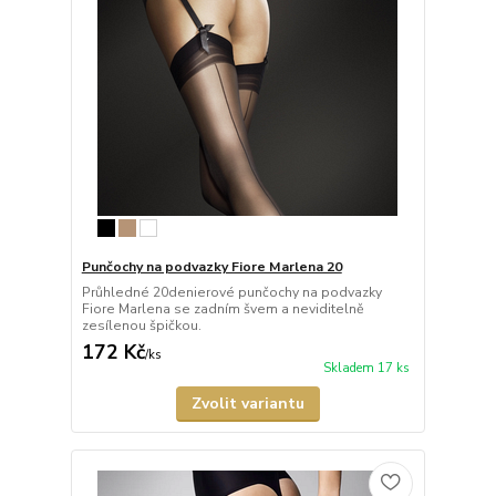
Punčochy na podvazky Fiore Marlena 20
Průhledné 20denierové punčochy na podvazky
Fiore Marlena se zadním švem a neviditelně
zesílenou špičkou.
172 Kč
/
ks
Skladem 17 ks
Zvolit variantu