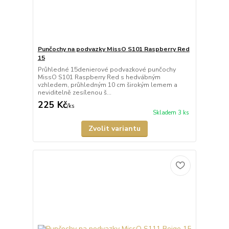
Punčochy na podvazky MissO S101 Raspberry Red
15
Průhledné 15denierové podvazkové punčochy
MissO S101 Raspberry Red s hedvábným
vzhledem, průhledným 10 cm širokým lemem a
neviditelně zesílenou š...
225 Kč
/
ks
Skladem 3 ks
Zvolit variantu