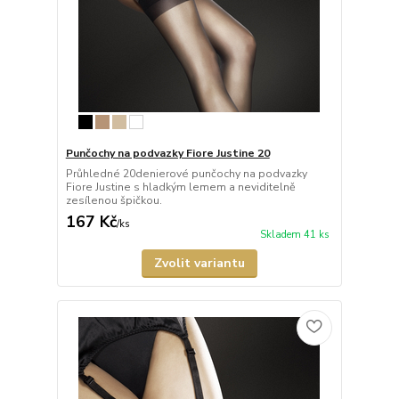
Punčochy na podvazky Fiore Justine 20
Průhledné 20denierové punčochy na podvazky
Fiore Justine s hladkým lemem a neviditelně
zesílenou špičkou.
167 Kč
/
ks
Skladem 41 ks
Zvolit variantu