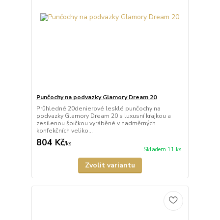
Punčochy na podvazky Glamory Dream 20
Průhledné 20denierové lesklé punčochy na
podvazky Glamory Dream 20 s luxusní krajkou a
zesílenou špičkou vyráběné v nadměrných
konfekčních veliko...
804 Kč
/
ks
Skladem 11 ks
Zvolit variantu