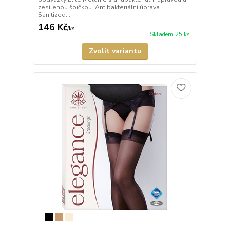
zesílenou špičkou. Antibakteriální úprava
Sanitized...
146 Kč
/
ks
Skladem 25 ks
Zvolit variantu