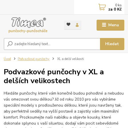
0
ks
za
0 Kč
Menu
Hledat
Úvod
Podvazkové punčochy
XL a delší velikosti
Podvazkové punčochy v XL a
delších velikostech
Hledáte punčochy, které vám konečně budou pohodlné a nebudou
vás omezovat svou délkou? Již od roku 2010 pro vás vybíráme
speciální modely s prodlouženou délkou, které jsou navrženy tak,
aby perfektně seděly na vyšší postavě a zajistily vám maximální
komfort. Prozkoumejte naši nabídku a objevte kousky, které
dokonale splynou s vaší siluetou, dodají vám pocit sebevědomé