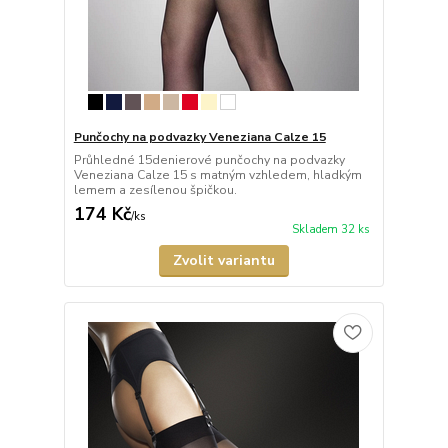
Punčochy na podvazky Veneziana Calze 15
Průhledné 15denierové punčochy na podvazky
Veneziana Calze 15 s matným vzhledem, hladkým
lemem a zesílenou špičkou.
174 Kč
/
ks
Skladem 32 ks
Zvolit variantu