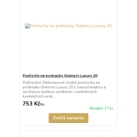
Punčochy na podvazky Glamory Luxury 20
Průhledné 20denierové lesklé punčochy na
podvazky Glamory Luxury 20 s luxusní krajkou a
zesílenou špičkou vyráběné v nadměrných
konfekčních velik...
753 Kč
/
ks
Skladem 17 ks
Zvolit variantu