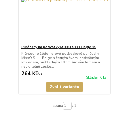
Punčochy na podvazky MissO S111 Beige 15
Průhledné 15denierové podvazkové punčochy
MissO S111 Beige s černým švem, hedvábným
vzhledem, průhledným 10 cm širokým lemem a
neviditelně zesíle...
264 Kč
/
ks
Skladem 6 ks
Zvolit variantu
strana
z 1