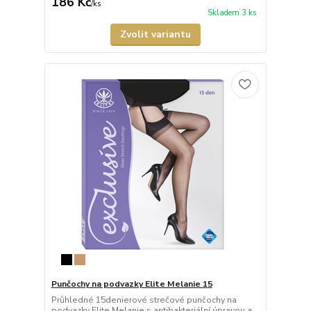
186 Kč
/
ks
Skladem 3 ks
Zvolit variantu
Punčochy na podvazky Elite Melanie 15
Průhledné 15denierové strečové punčochy na
podvazky Elite Melanie s antibakteriální úpravou a