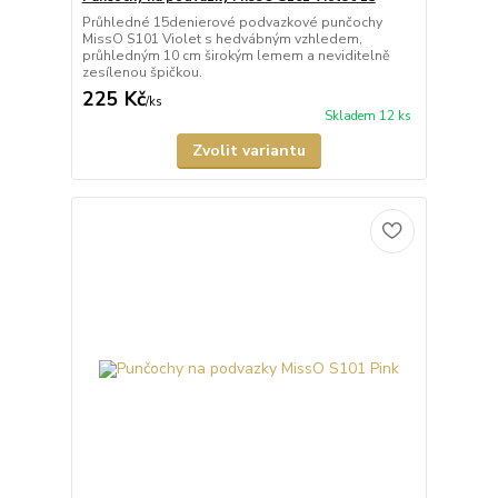
Průhledné 15denierové podvazkové punčochy
MissO S101 Violet s hedvábným vzhledem,
průhledným 10 cm širokým lemem a neviditelně
zesílenou špičkou.
225 Kč
/
ks
Skladem 12 ks
Zvolit variantu