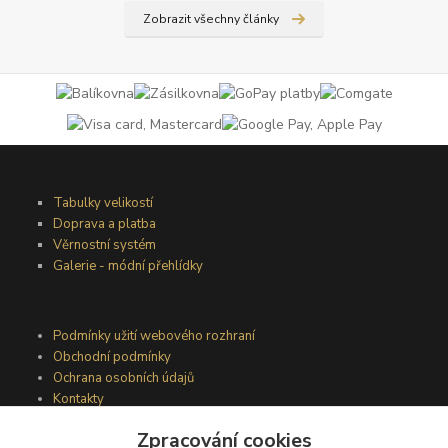
Zobrazit všechny články
Tabulky velikostí
Doprava a platba
Věrnostní systém
Galerie - módní přehlídky
Podmínky užití webového rozhraní
Obchodní podmínky
Ochrana osobních údajů
Kontakty
Zpracování cookies