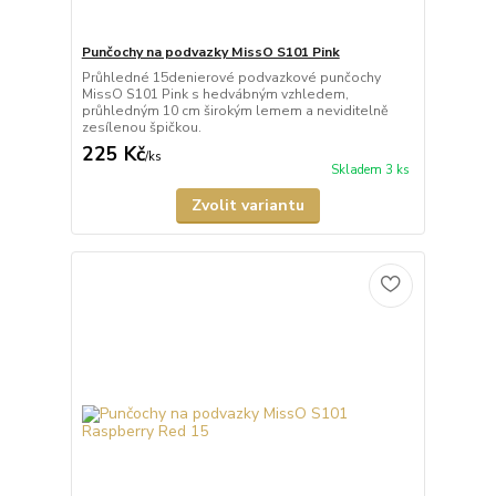
Punčochy na podvazky MissO S101 Pink
Průhledné 15denierové podvazkové punčochy
MissO S101 Pink s hedvábným vzhledem,
průhledným 10 cm širokým lemem a neviditelně
zesílenou špičkou.
225 Kč
/
ks
Skladem 3 ks
Zvolit variantu