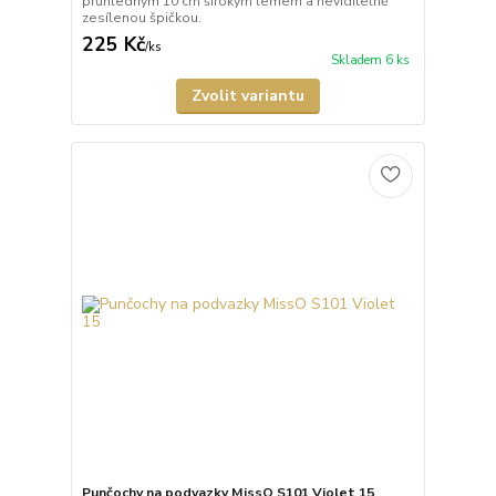
průhledným 10 cm širokým lemem a neviditelně
zesílenou špičkou.
225 Kč
/
ks
Skladem 6 ks
Zvolit variantu
Punčochy na podvazky MissO S101 Violet 15