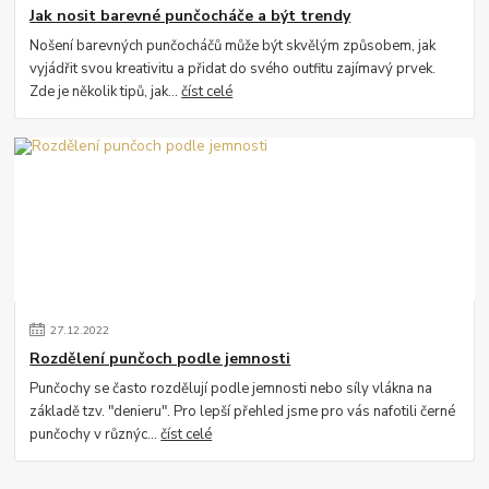
Jak nosit barevné punčocháče a být trendy
Nošení barevných punčocháčů může být skvělým způsobem, jak
vyjádřit svou kreativitu a přidat do svého outfitu zajímavý prvek.
Zde je několik tipů, jak...
číst celé
27
.
12
.
2022
Rozdělení punčoch podle jemnosti
Punčochy se často rozdělují podle jemnosti nebo síly vlákna na
základě tzv. "denieru". Pro lepší přehled jsme pro vás nafotili černé
punčochy v různýc...
číst celé