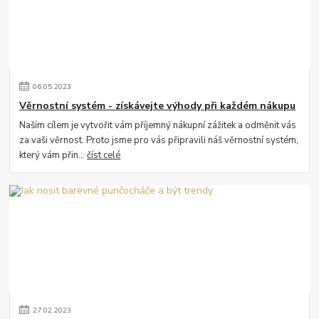
06
.
05
.
2023
Věrnostní systém - získávejte výhody při každém nákupu
Naším cílem je vytvořit vám příjemný nákupní zážitek a odměnit vás
za vaši věrnost. Proto jsme pro vás připravili náš věrnostní systém,
který vám přin...
číst celé
27
.
02
.
2023