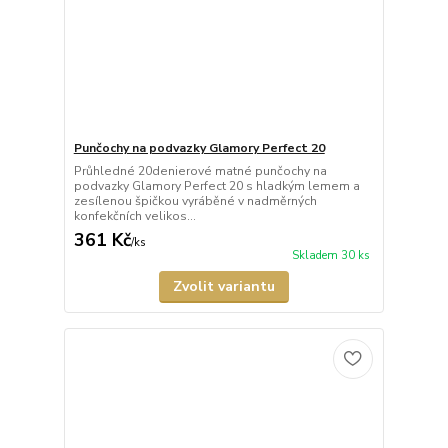
Punčochy na podvazky Glamory Perfect 20
Průhledné 20denierové matné punčochy na
podvazky Glamory Perfect 20 s hladkým lemem a
zesílenou špičkou vyráběné v nadměrných
konfekčních velikos...
361 Kč
/
ks
Skladem 30 ks
Zvolit variantu