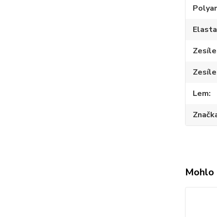
Polya
Elast
Zesíle
Zesíle
Lem
Značk
Mohlo 