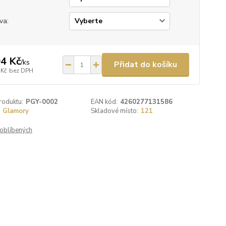
va:
4 Kč
/
ks
Přidat do košíku
 Kč
bez DPH
roduktu:
PGY-0002
EAN kód:
4260277131586
Glamory
Skladové místo:
121
oblíbených