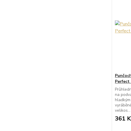
Punčoch
Perfect
Průhled
na podva
hladkým
vyráběn
velikos...
361 K