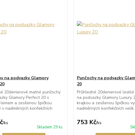
y na podvazky Glamory
Punčochy na podvazky Glam
 20
20
né 20denierové matné punčochy
Průhledné 20denierové lesklé
zky Glamory Perfect 20 s
na podvazky Glamory Luxury 2
 lemem a zesílenou špičkou
krajkou a zesílenou špičkou v
é v nadměrných konfekčních
nadměrných konfekčních velik..
č
753 Kč
/
ks
/
ks
Skladem 29 ks
Sk