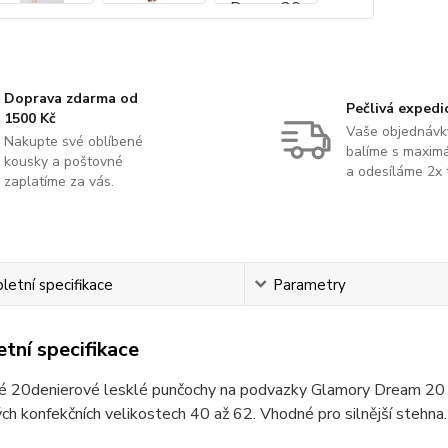
Doprava zdarma od
Pečlivá expedi
1500 Kč
Vaše objednávk
Nakupte své oblíbené
balíme s maximá
kousky a poštovné
a odesíláme 2x 
zaplatíme za vás.
etní specifikace
Parametry
tní specifikace
é 20denierové lesklé punčochy na podvazky Glamory Dream 20 s 
h konfekčních velikostech 40 až 62. Vhodné pro silnější stehna.