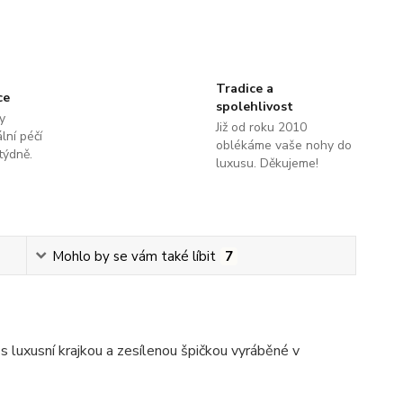
Tradice a
ce
spolehlivost
y
Již od roku 2010
lní péčí
oblékáme vaše nohy do
týdně.
luxusu. Děkujeme!
Mohlo by se vám také líbit
7
luxusní krajkou a zesílenou špičkou vyráběné v