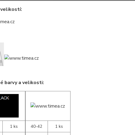
velikostí:
 barvy a velikosti:
1 ks
40-42
1 ks