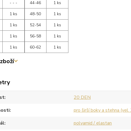
- - -
44-46
1 ks
1 ks
48-50
1 ks
1 ks
52-54
1 ks
1 ks
56-58
1 ks
1 ks
60-62
1 ks
zboží
etry
st
20 DEN
osti
pro širší boky a stehna (vel.
ál
polyamid / elastan