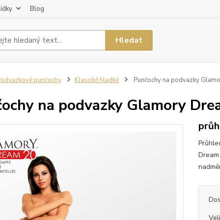
lídky
Blog
Hledat
odvazkové punčochy
Klasické hladké
Punčochy na podvazky Glamo
ochy na podvazky Glamory Dre
průh
Průhle
Dream 
nadměr
Dos
Vel