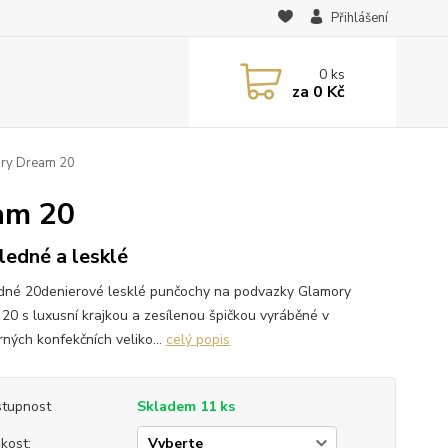
Přihlášení
0
ks
za
0 Kč
ry Dream 20
am 20
ledné a lesklé
dné 20denierové lesklé punčochy na podvazky Glamory
20 s luxusní krajkou a zesílenou špičkou vyráběné v
ných konfekčních veliko...
celý popis
tupnost
Skladem 11 ks
ikost: