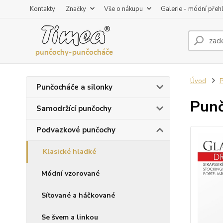
Kontakty
Značky
Vše o nákupu
Galerie - módní přeh
Úvod
P
Punčocháče a silonky
Punč
Samodržící punčochy
Podvazkové punčochy
Klasické hladké
Módní vzorované
Síťované a háčkované
Se švem a linkou