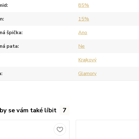
mid
85%
an
15%
ná špička
Ano
ná pata
Ne
Krajkový
a
Glamory
by se vám také líbit
7