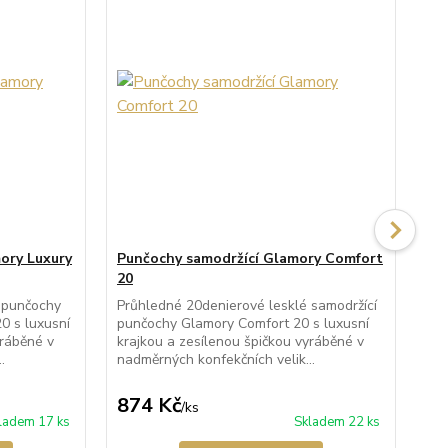
ory Luxury
Punčochy samodržící Glamory Comfort
Pu
20
20
 punčochy
Průhledné 20denierové lesklé samodržící
Prů
0 s luxusní
punčochy Glamory Comfort 20 s luxusní
pun
yráběné v
krajkou a zesílenou špičkou vyráběné v
kra
.
nadměrných konfekčních velik...
nad
874 Kč
8
/
ks
ladem 17 ks
Skladem 22 ks