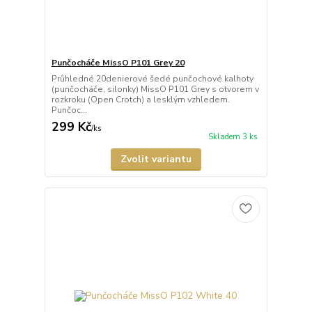
Punčocháče MissO P101 Grey 20
Průhledné 20denierové šedé punčochové kalhoty
(punčocháče, silonky) MissO P101 Grey s otvorem v
rozkroku (Open Crotch) a lesklým vzhledem.
Punčoc...
299 Kč
/
ks
Skladem 3 ks
Zvolit variantu