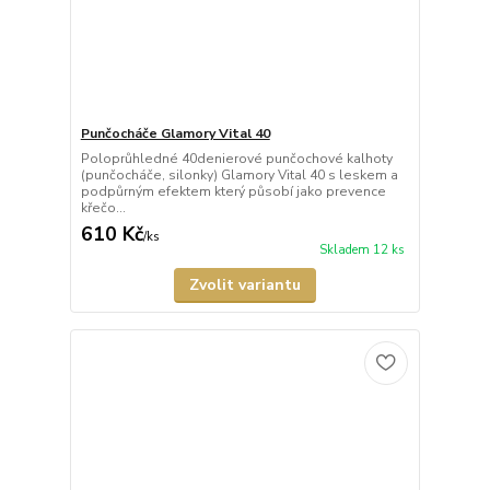
Punčocháče Glamory Vital 40
Poloprůhledné 40denierové punčochové kalhoty
(punčocháče, silonky) Glamory Vital 40 s leskem a
podpůrným efektem který působí jako prevence
křečo...
610 Kč
/
ks
Skladem 12 ks
Zvolit variantu