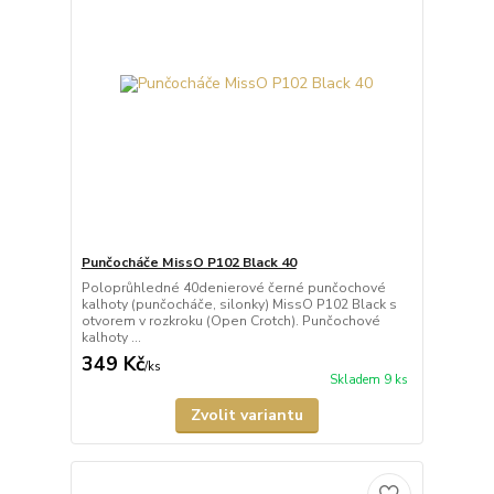
Punčocháče MissO P102 Black 40
Poloprůhledné 40denierové černé punčochové
kalhoty (punčocháče, silonky) MissO P102 Black s
otvorem v rozkroku (Open Crotch). Punčochové
kalhoty ...
349 Kč
/
ks
Skladem 9 ks
Zvolit variantu