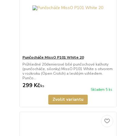
Punčocháče MissO P101 White 20
Průhledné 20denierové bílé punčochové kalhoty
(punčocháče, silonky) MissO P101 White s otvorem
v rozkroku (Open Crotch) a lesklým vzhledem.
Punčo...
299 Kč
/
ks
Skladem 5 ks
Zvolit variantu