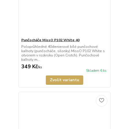
Punčocháče MissO P102 White 40
Poloprůhledné 40denierové bílé punčochové
kalhoty (punčocháče, silonky) MissO P102 White s
otvorem v rozkroku (Open Crotch). Punčochové
kalhoty m...
349 Kč
/
ks
Skladem 6 ks
Zvolit variantu