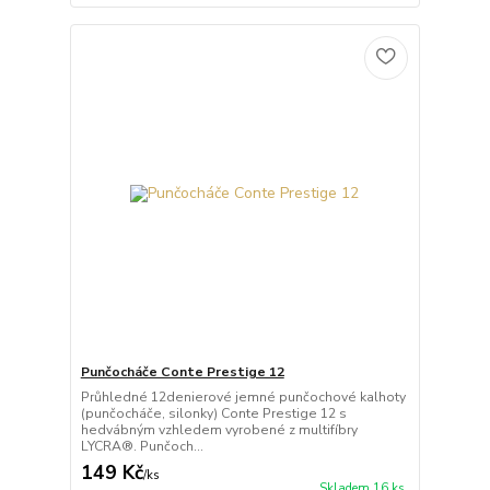
Punčocháče Conte Prestige 12
Průhledné 12denierové jemné punčochové kalhoty
(punčocháče, silonky) Conte Prestige 12 s
hedvábným vzhledem vyrobené z multifíbry
LYCRA®. Punčoch...
149 Kč
/
ks
Skladem 16 ks