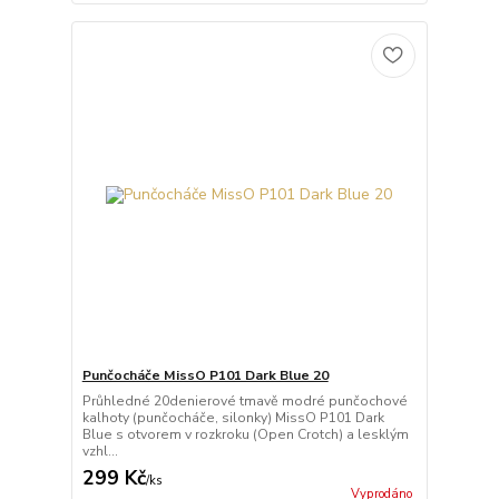
Punčocháče MissO P101 Dark Blue 20
Průhledné 20denierové tmavě modré punčochové
kalhoty (punčocháče, silonky) MissO P101 Dark
Blue s otvorem v rozkroku (Open Crotch) a lesklým
vzhl...
299 Kč
/
ks
Vyprodáno