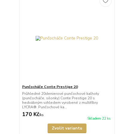
Punčocháče Conte Prestige 20
Průhledné 20denierové punčochové kalhoty
(punčocháče, silonky) Conte Prestige 20 s
hedvábným vzhledem vyrobené z multifíbry
LYCRA®. Punčochové ka...
170 Kč
/
ks
Skladem 22 ks
Zvolit variantu