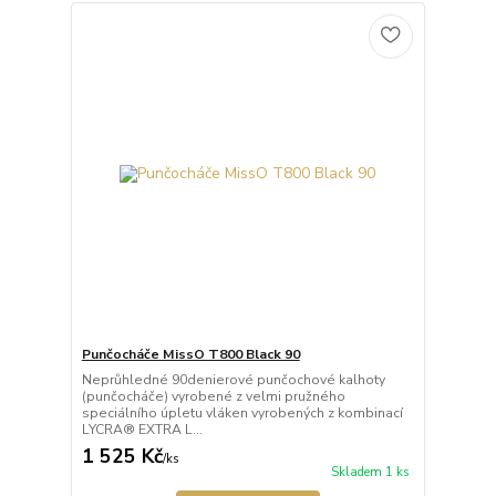
Punčocháče MissO T800 Black 90
Neprůhledné 90denierové punčochové kalhoty
(punčocháče) vyrobené z velmi pružného
speciálního úpletu vláken vyrobených z kombinací
LYCRA® EXTRA L...
1 525 Kč
/
ks
Skladem 1 ks