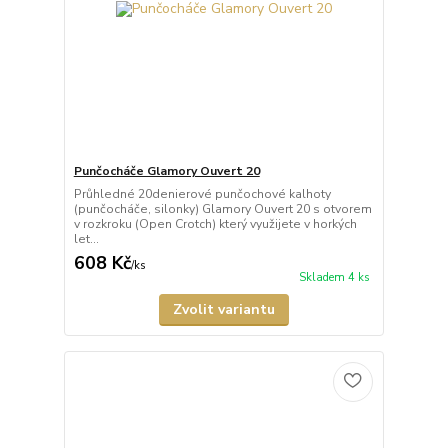
Punčocháče Glamory Ouvert 20
Průhledné 20denierové punčochové kalhoty
(punčocháče, silonky) Glamory Ouvert 20 s otvorem
v rozkroku (Open Crotch) který využijete v horkých
let...
608 Kč
/
ks
Skladem 4 ks
Zvolit variantu