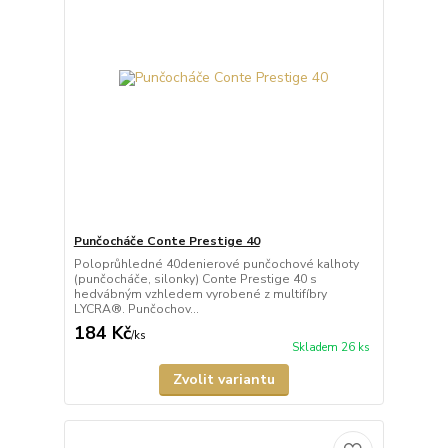
Punčocháče Conte Prestige 40
Poloprůhledné 40denierové punčochové kalhoty
(punčocháče, silonky) Conte Prestige 40 s
hedvábným vzhledem vyrobené z multifíbry
LYCRA®. Punčochov...
184 Kč
/
ks
Skladem 26 ks
Zvolit variantu