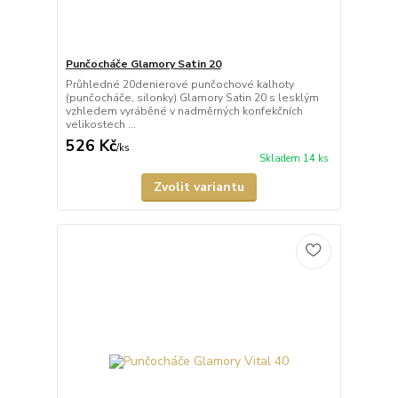
Punčocháče Glamory Satin 20
Průhledné 20denierové punčochové kalhoty
(punčocháče, silonky) Glamory Satin 20 s lesklým
vzhledem vyráběné v nadměrných konfekčních
velikostech ...
526 Kč
/
ks
Skladem 14 ks
Zvolit variantu