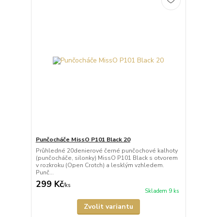
Punčocháče MissO P101 Black 20
Průhledné 20denierové černé punčochové kalhoty
(punčocháče, silonky) MissO P101 Black s otvorem
v rozkroku (Open Crotch) a lesklým vzhledem.
Punč...
299 Kč
/
ks
Skladem 9 ks
Zvolit variantu