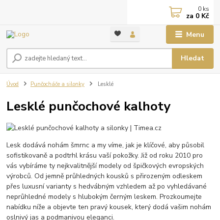
0
ks
za
0 Kč
Menu
Hledat
Úvod
Punčocháče a silonky
Lesklé
Lesklé punčochové kalhoty
Lesk dodává nohám šmrnc a my víme, jak je klíčové, aby působil
sofistikovaně a podtrhl krásu vaší pokožky. Již od roku 2010 pro
vás vybíráme ty nejkvalitnější modely od špičkových evropských
výrobců. Od jemně průhledných kousků s přirozeným odleskem
přes luxusní varianty s hedvábným vzhledem až po vyhledávané
neprůhledné modely s hlubokým černým leskem. Prozkoumejte
nabídku níže a objevte ten pravý kousek, který dodá vašim nohám
oslnivý jas a podmanivou eleganci.