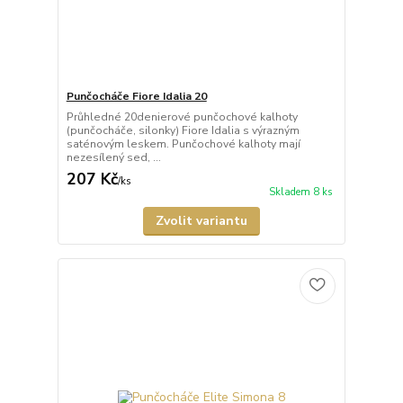
Punčocháče Fiore Idalia 20
Průhledné 20denierové punčochové kalhoty
(punčocháče, silonky) Fiore Idalia s výrazným
saténovým leskem. Punčochové kalhoty mají
nezesílený sed, ...
207 Kč
/
ks
Skladem 8 ks
Zvolit variantu