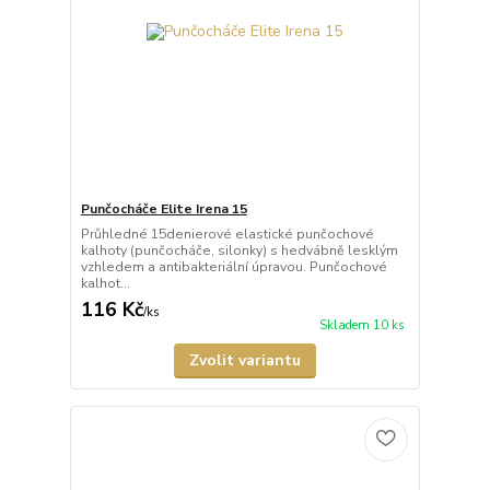
Punčocháče Elite Irena 15
Průhledné 15denierové elastické punčochové
kalhoty (punčocháče, silonky) s hedvábně lesklým
vzhledem a antibakteriální úpravou. Punčochové
kalhot...
116 Kč
/
ks
Skladem 10 ks
Zvolit variantu