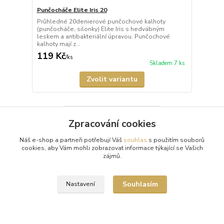
Punčocháče Elite Iris 20
Průhledné 20denierové punčochové kalhoty
(punčocháče, silonky) Elite Iris s hedvábným
leskem a antibakteriální úpravou. Punčochové
kalhoty mají z...
119 Kč
/
ks
Skladem 7 ks
Zvolit variantu
Načíst další produkty (1)
Zpracování cookies
strana
z 2
další
Náš e-shop a partneři potřebují Váš
souhlas
s použitím souborů
cookies, aby Vám mohli zobrazovat informace týkající se Vašich
zájmů.
Souhlasím
Nastavení
Doprava zdarma od 1500 Kč
Nakupte své oblíbené kousky a poštovné zaplatíme za vás.