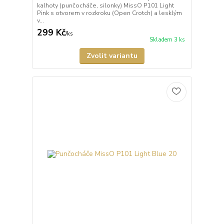
kalhoty (punčocháče, silonky) MissO P101 Light
Pink s otvorem v rozkroku (Open Crotch) a lesklým
v...
299 Kč
/
ks
Skladem 3 ks
Zvolit variantu