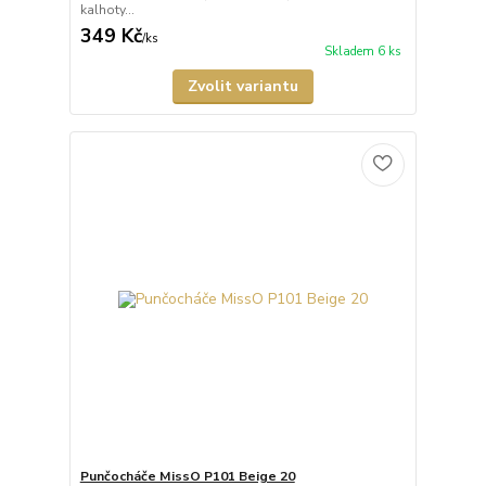
kalhoty...
349 Kč
/
ks
Skladem 6 ks
Zvolit variantu
Punčocháče MissO P101 Beige 20