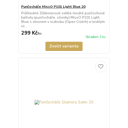
Punčocháče MissO P101 Light Blue 20
Průhledné 20denierové světle modré punčochové
kalhoty (punčocháče, silonky) MissO P101 Light
Blue s otvorem v rozkroku (Open Crotch) a lesklým
vz...
299 Kč
/
ks
Skladem 3 ks
Zvolit variantu