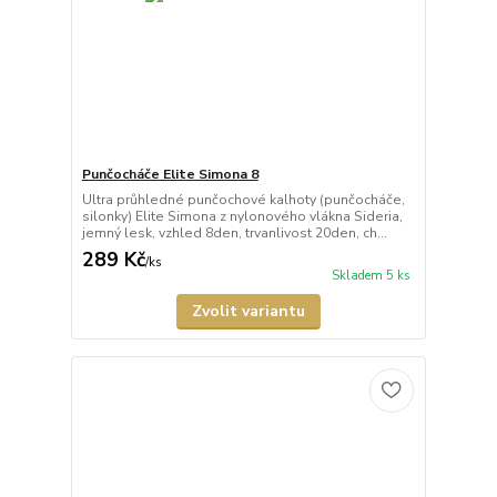
Punčocháče Elite Simona 8
Ultra průhledné punčochové kalhoty (punčocháče,
silonky) Elite Simona z nylonového vlákna Sideria,
jemný lesk, vzhled 8den, trvanlivost 20den, ch...
289 Kč
/
ks
Skladem 5 ks
Zvolit variantu