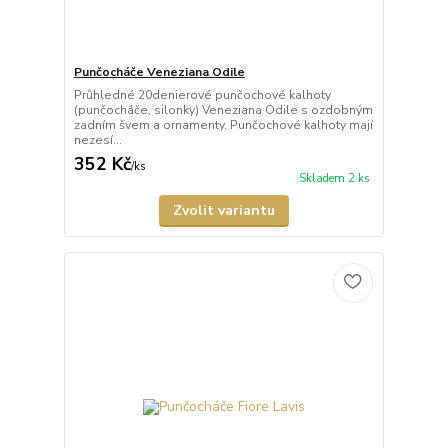
Punčocháče Veneziana Odile
Průhledné 20denierové punčochové kalhoty
(punčocháče, silonky) Veneziana Odile s ozdobným
zadním švem a ornamenty. Punčochové kalhoty mají
nezesí...
352 Kč
/
ks
Skladem 2 ks
Zvolit variantu