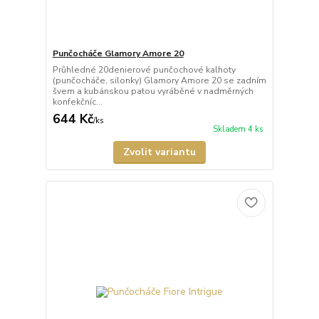
Punčocháče Glamory Amore 20
Průhledné 20denierové punčochové kalhoty
(punčocháče, silonky) Glamory Amore 20 se zadním
švem a kubánskou patou vyráběné v nadměrných
konfekčníc...
644 Kč
/
ks
Skladem 4 ks
Zvolit variantu