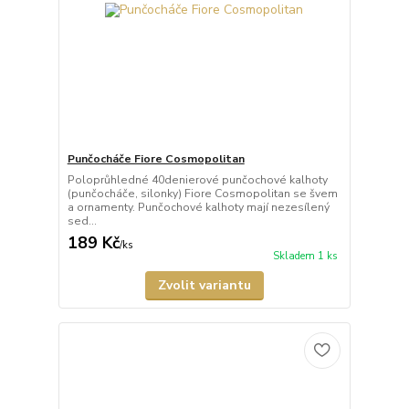
Punčocháče Fiore Cosmopolitan
Poloprůhledné 40denierové punčochové kalhoty
(punčocháče, silonky) Fiore Cosmopolitan se švem
a ornamenty. Punčochové kalhoty mají nezesílený
sed...
189 Kč
/
ks
Skladem 1 ks
Zvolit variantu