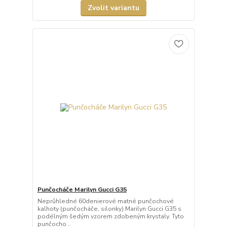
Zvolit variantu
Punčocháče Marilyn Gucci G35
Neprůhledné 60denierové matné punčochové
kalhoty (punčocháče, silonky) Marilyn Gucci G35 s
podélným šedým vzorem zdobeným krystaly. Tyto
punčocho...