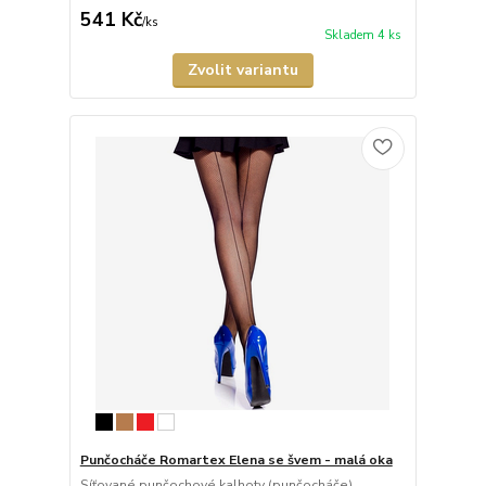
541 Kč
/
ks
Skladem 4 ks
Zvolit variantu
Punčocháče Romartex Elena se švem - malá oka
Síťované punčochové kalhoty (punčocháče)