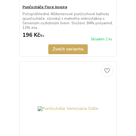
Punčocháče Fiore Inspira
Poloprůhledné 40denierové punčochové kalhoty
(punčocháče, silonky) z matného mikrovlákna s
červeným ozdobným švem. Složení: 84% polyamid,
12% ela...
196 Kč
/
ks
Skladem 2 ks
Zvolit variantu