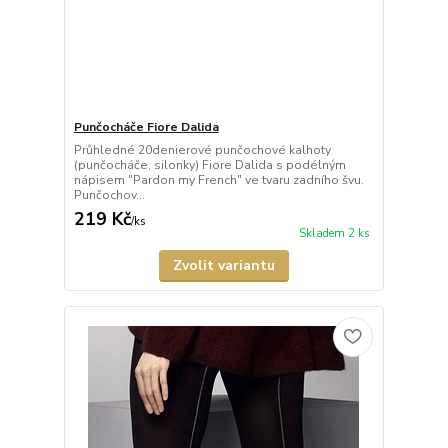
Punčocháče Fiore Dalida
Průhledné 20denierové punčochové kalhoty
(punčocháče, silonky) Fiore Dalida s podélným
nápisem "Pardon my French" ve tvaru zadního švu.
Punčochov...
219 Kč
/
ks
Skladem 2 ks
Zvolit variantu