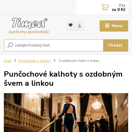
0
ks
za
0 Kč
Menu
Hledat
Úvod
Punčocháče a silonky
S ozdobným švem a linkou
Punčochové kalhoty s ozdobným
švem a linkou