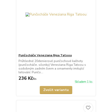
Punčocháče Veneziana Riga Tatoou
Průhledné 20denierové punčochové kalhoty
(punčocháče, silonky) Veneziana Riga Tatoou s
ozdobným zadním švem a ornamenty imitující
tetování. Punčo...
236 Kč
/
ks
Skladem 1 ks
Zvolit variantu