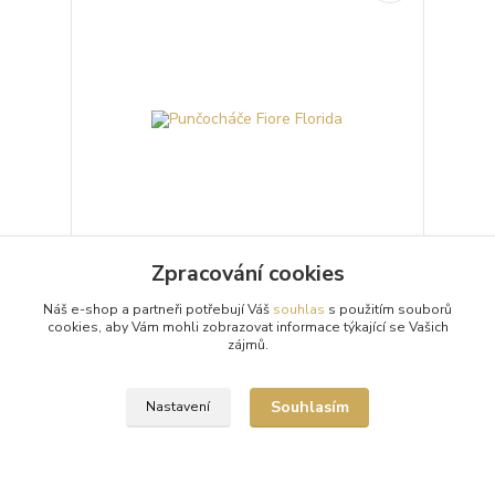
Zpracování cookies
Punčocháče Fiore Florida
Náš e-shop a partneři potřebují Váš
souhlas
s použitím souborů
Průhledné 20denierové punčochové kalhoty
cookies, aby Vám mohli zobrazovat informace týkající se Vašich
(punčocháče, silonky) Fiore Florida s podélným
zájmů.
vzorem. Punčochové kalhoty mají nezesílený sed,
neviditel...
193 Kč
/
ks
Souhlasím
Nastavení
Skladem 4 ks
Zvolit variantu