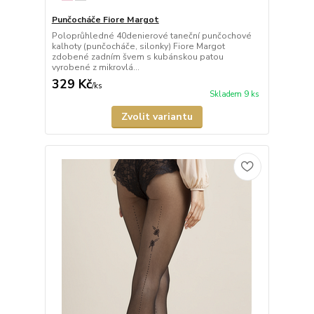
Punčocháče Fiore Margot
Poloprůhledné 40denierové taneční punčochové
kalhoty (punčocháče, silonky) Fiore Margot
zdobené zadním švem s kubánskou patou
vyrobené z mikrovlá...
329 Kč
/
ks
Skladem 9 ks
Zvolit variantu