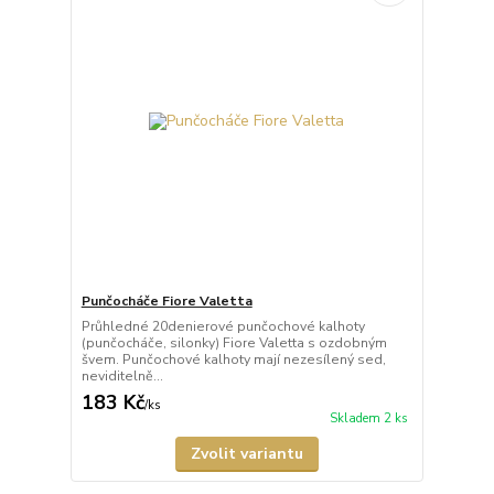
Punčocháče Fiore Valetta
Průhledné 20denierové punčochové kalhoty
(punčocháče, silonky) Fiore Valetta s ozdobným
švem. Punčochové kalhoty mají nezesílený sed,
neviditelně...
183 Kč
/
ks
Skladem 2 ks
Zvolit variantu