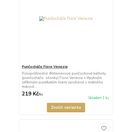
Punčocháče Fiore Venezia
Poloprůhledné 40denierové punčochové kalhoty
(punčocháče, silonky) Fiore Venezia s třpytivým
stříbrným puntíkatým švem vyrobené z matného
mikrovl...
219 Kč
/
ks
Skladem 1 ks
Zvolit variantu