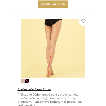
Zvolit variantu
Punčocháče Fiore Frosé
Průhledné 20denierové punčochové kalhoty
(punčocháče, silonky) Fiore Frosé s růžovým
proužkem. Punčochové kalhoty mají nezesílený
sed, neviditeln...