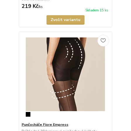
219 Kč
/
ks
Skladem 15 ks
Zvolit variantu
Punčocháče Fiore Empress