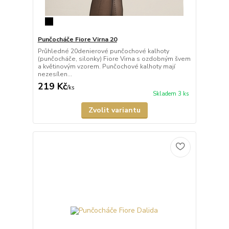
Punčocháče Fiore Virna 20
Průhledné 20denierové punčochové kalhoty
(punčocháče, silonky) Fiore Virna s ozdobným švem
a květinovým vzorem. Punčochové kalhoty mají
nezesílen...
219 Kč
/
ks
Skladem 3 ks
Zvolit variantu