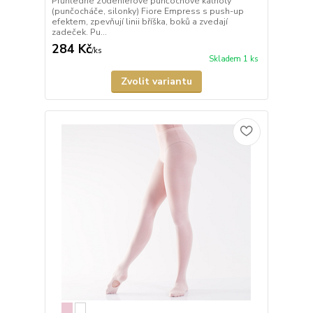
Průhledné 20denierové punčochové kalhoty
(punčocháče, silonky) Fiore Empress s push-up
efektem, zpevňují linii bříška, boků a zvedají
zadeček. Pu...
284 Kč
/
ks
Skladem 1 ks
Zvolit variantu