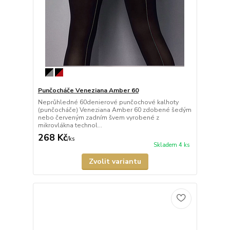
Punčocháče Veneziana Amber 60
Neprůhledné 60denierové punčochové kalhoty
(punčocháče) Veneziana Amber 60 zdobené šedým
nebo červeným zadním švem vyrobené z
mikrovlákna technol...
268 Kč
/
ks
Skladem 4 ks
Zvolit variantu