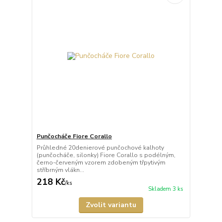
Punčocháče Fiore Corallo
Průhledné 20denierové punčochové kalhoty
(punčocháče, silonky) Fiore Corallo s podélným,
černo-červeným vzorem zdobeným třpytivým
stříbrným vlákn...
218 Kč
/
ks
Skladem 3 ks
Zvolit variantu