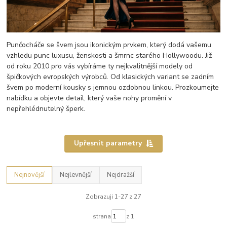
Punčocháče se švem jsou ikonickým prvkem, který dodá vašemu
vzhledu punc luxusu, ženskosti a šmrnc starého Hollywoodu. Již
od roku 2010 pro vás vybíráme ty nejkvalitnější modely od
špičkových evropských výrobců. Od klasických variant se zadním
švem po moderní kousky s jemnou ozdobnou linkou. Prozkoumejte
nabídku a objevte detail, který vaše nohy promění v
nepřehlédnutelný šperk.
Upřesnit parametry
Nejnovější
Nejlevnější
Nejdražší
Zobrazuji 1-27 z 27
strana
z 1