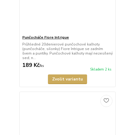
Punčocháče Fiore Intrigue
Průhledné 20denierové punčochové kalhoty
(punčocháče, silonky) Fiore Intrigue se zadním
švem a puntíky. Punčochové kalhoty mají nezesílený
sed, n...
189 Kč
/
ks
Skladem 2 ks
Zvolit variantu