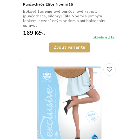
Punčocháče Elite Noemi 15
Bokové 15denierové punčochové kalhoty
(punčocháče, silonky) Elite Noemi s jemným
leskem, nezesíleným sedem a antibakteriální
úpravou.
169 Kč
/
ks
Skladem 2 ks
Zvolit variantu