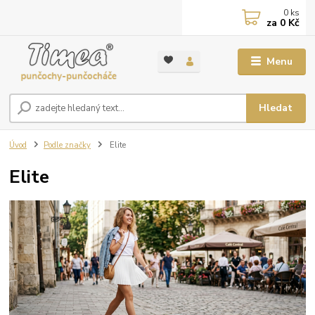
0
ks
za
0 Kč
Menu
Hledat
Úvod
Podle značky
Elite
Elite