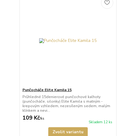
Punčocháče Elite Kamila 15
Průhledné 15denierové punčochové kalhoty
(punčocháče, silonky) Elite Kamila s matným -
krepovým vzhledem, nezesíleným sedem, malým
klínkem a nevi...
109 Kč
/
ks
Skladem 12 ks
Zvolit variantu