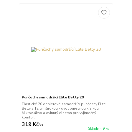
Punčochy samodržící Elite Betty 20
Elastické 20 denierové samodržící punčochy Elite
Betty s 12 cm širokou - dvoubarevnou krajkou.
Mikrovlákno a ovinutý elastan pro vyjímečný
komfor...
319 Kč
/
ks
Skladem 9 ks