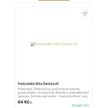
Punčocháče Elite Šarlota 20
Průhledné 20denierové punčochové kalhoty
(punčocháče, silonky) Elite Šarlota s antibakteriální
úpravou. Silonky mají matný - krepový vzhled, zesí...
64 Kč
/
ks
Skladem 9 ks