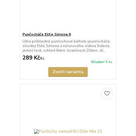
Punčocháče Elite Simona 8
Ultra průhledné punčochové kalhoty (punčocháče,
silonky) Elite Simona z nylonového vlákna Sideria,
jemný lesk, vzhled 8den, trvanlivost 20den, ch...
289 Kč
/
ks
Skladem 5 ks
Zvolit variantu