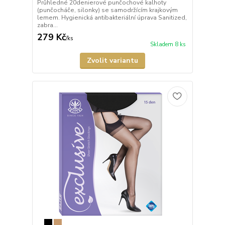
Průhledné 20denierové punčochové kalhoty
(punčocháče, silonky) se samodržícím krajkovým
lemem. Hygienická antibakteriální úprava Sanitized,
zabra...
279 Kč
/
ks
Skladem 8 ks
Zvolit variantu