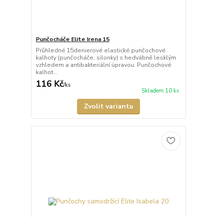
Punčocháče Elite Irena 15
Průhledné 15denierové elastické punčochové
kalhoty (punčocháče, silonky) s hedvábně lesklým
vzhledem a antibakteriální úpravou. Punčochové
kalhot...
116 Kč
/
ks
Skladem 10 ks
Zvolit variantu