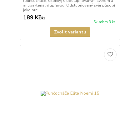
(punčocháče, silonky) s odstupňovaným svěrem a
antibakteriální úpravou. Odstupňovaný svěr působí
jako pre...
189 Kč
/
ks
Skladem 3 ks
Zvolit variantu