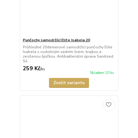
Punčochy samodržící Elite Isabela 20
Průhledné 20denierové samodržící punčochy Elite
Isabela s ozdobným zadním švem, krajkou a
zesílenou špičkou. Antibakteriální úprava Sanitized
Sil...
259 Kč
/
ks
Skladem 10 ks
Zvolit variantu