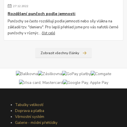
27
.
12
.
2022
Rozdělení punčoch podle jemnosti
Punčochy se často rozdělují podle jemnosti nebo síly vlákna na
základě tzv. "denieru". Pro lepší přehled jsme pro vás nafotili černé
punčochy v různýc...
číst celé
Zobrazit všechny články
Tabulky velikostí
Doprava a platba
Věrnostní systém
Galerie - módní přehlídky