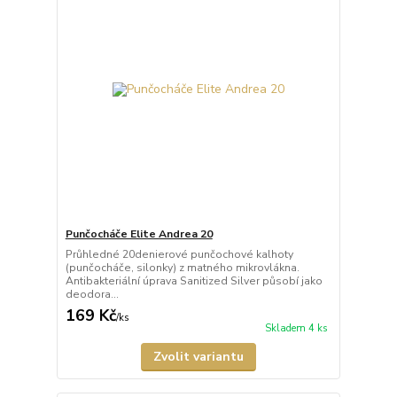
Punčocháče Elite Andrea 20
Průhledné 20denierové punčochové kalhoty
(punčocháče, silonky) z matného mikrovlákna.
Antibakteriální úprava Sanitized Silver působí jako
deodora...
169 Kč
/
ks
Skladem 4 ks
Zvolit variantu