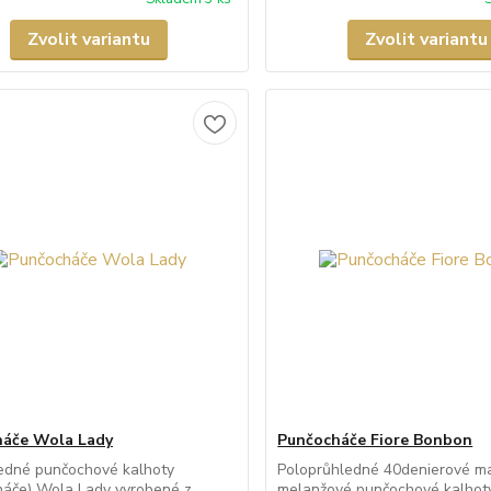
Zvolit variantu
Zvolit variantu
háče Wola Lady
Punčocháče Fiore Bonbon
edné punčochové kalhoty
Poloprůhledné 40denierové m
háče) Wola Lady vyrobené z
melanžové punčochové kalhot