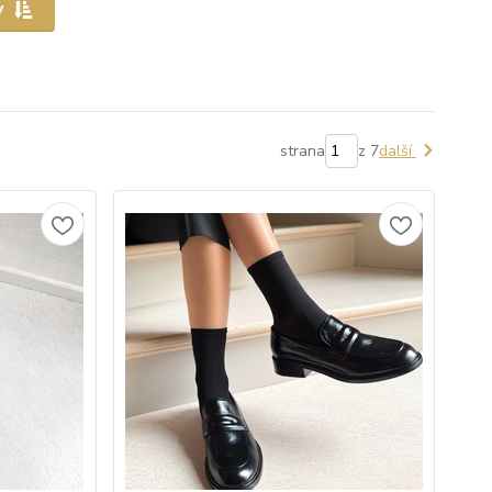
y
strana
z 7
další