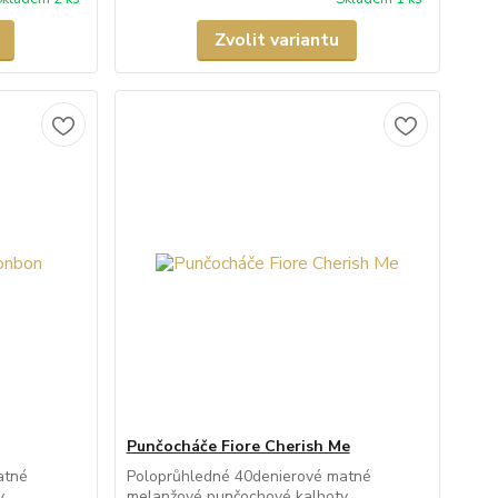
Zvolit variantu
Punčocháče Fiore Cherish Me
atné
Poloprůhledné 40denierové matné
y
melanžové punčochové kalhoty