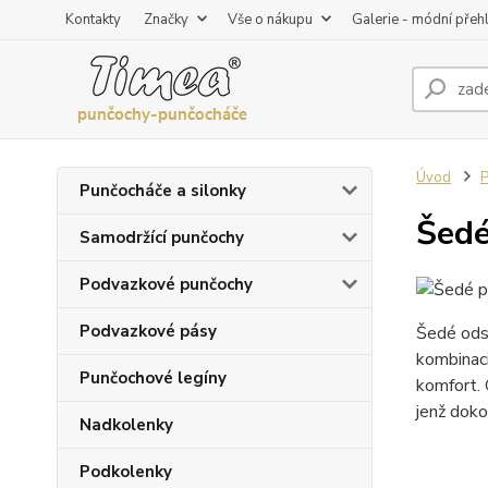
Kontakty
Značky
Vše o nákupu
Galerie - módní přeh
Úvod
P
Punčocháče a silonky
Šedé
Samodržící punčochy
Podvazkové punčochy
Podvazkové pásy
Šedé odst
kombinaci
Punčochové legíny
komfort. 
jenž doko
Nadkolenky
Podkolenky