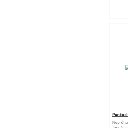
Punčoc
Neprůhl
(punčoc