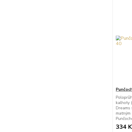
Punčoch
Poloprů
kalhoty 
Dreams 
matným 
Punčocho
334 K