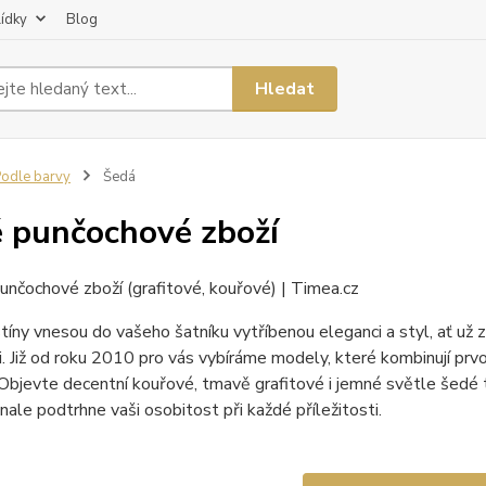
lídky
Blog
Hledat
odle barvy
Šedá
 punčochové zboží
íny vnesou do vašeho šatníku vytříbenou eleganci a styl, ať už 
. Již od roku 2010 pro vás vybíráme modely, které kombinují prvo
Objevte decentní kouřové, tmavě grafitové i jemné světle šedé tó
nale podtrhne vaši osobitost při každé příležitosti.