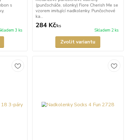
onbon s
(punčocháče, silonky) Fiore Cherish Me se
ky.
vzorem imitující nadkolenky. Punčochové
ka...
284 Kč
/
ks
Skladem 3 ks
Skladem 2 ks
Zvolit variantu