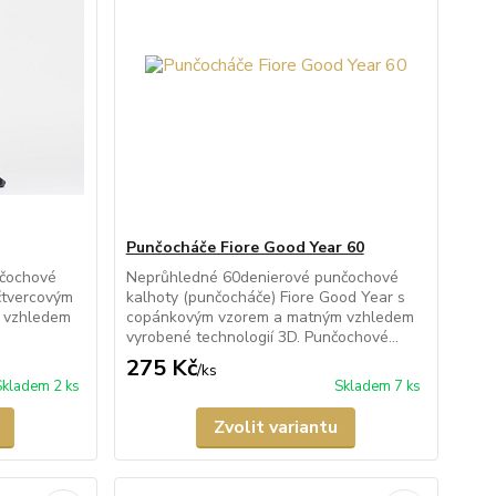
Punčocháče Fiore Good Year 60
nčochové
Neprůhledné 60denierové punčochové
čtvercovým
kalhoty (punčocháče) Fiore Good Year s
 vzhledem
copánkovým vzorem a matným vzhledem
vyrobené technologií 3D. Punčochové...
275 Kč
/
ks
Skladem 2 ks
Skladem 7 ks
Zvolit variantu