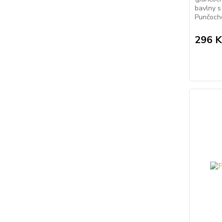
bavlny s
Punčocho
296 K