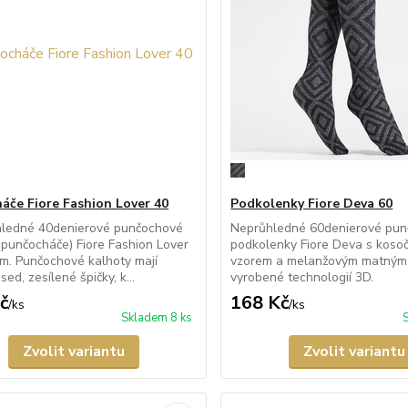
áče Fiore Fashion Lover 40
Podkolenky Fiore Deva 60
hledné 40denierové punčochové
Neprůhledné 60denierové pu
(punčocháče) Fiore Fashion Lover
podkolenky Fiore Deva s koso
m. Punčochové kalhoty mají
vzorem a melanžovým matným
sed, zesílené špičky, k...
vyrobené technologií 3D.
č
168 Kč
/
ks
/
ks
Skladem 8 ks
Zvolit variantu
Zvolit variantu