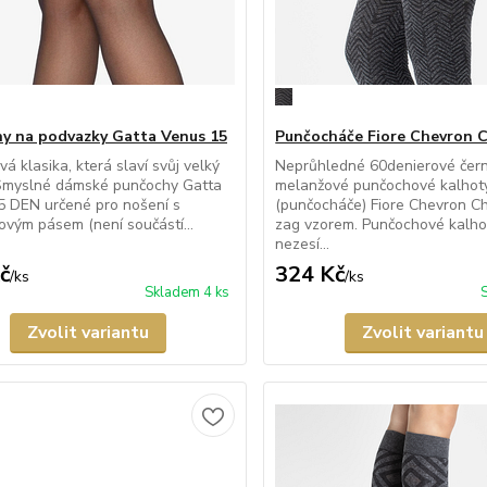
y na podvazky Gatta Venus 15
Punčocháče Fiore Chevron C
á klasika, která slaví svůj velký
Neprůhledné 60denierové čer
 Smyslné dámské punčochy Gatta
melanžové punčochové kalhot
5 DEN určené pro nošení s
(punčocháče) Fiore Chevron Ch
vým pásem (není součástí...
zag vzorem. Punčochové kalho
nezesí...
č
324 Kč
/
ks
/
ks
Skladem 4 ks
Zvolit variantu
Zvolit variantu