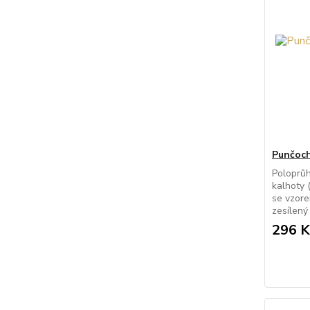
Punčoch
Poloprů
kalhoty 
se vzore
zesílený 
296 K