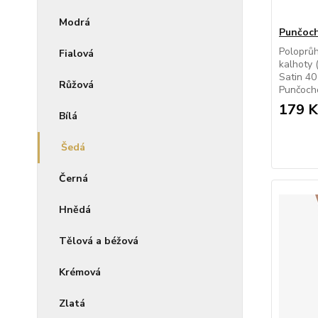
Modrá
Punčoch
Poloprů
Fialová
kalhoty 
Satin 40
Růžová
Punčocho
179 K
Bílá
Šedá
Černá
Hnědá
Tělová a béžová
Krémová
Zlatá