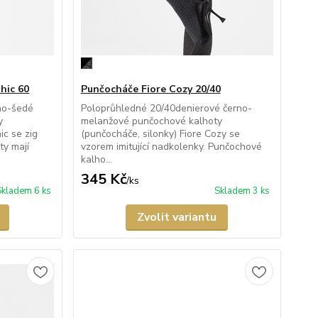
hic 60
Punčocháče Fiore Cozy 20/40
no-šedé
Poloprůhledné 20/40denierové černo-
y
melanžové punčochové kalhoty
ic se zig
(punčocháče, silonky) Fiore Cozy se
ty mají
vzorem imitující nadkolenky. Punčochové
kalho...
345 Kč
/
ks
Skladem 6 ks
Skladem 3 ks
Zvolit variantu