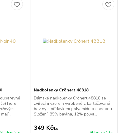
40
Nadkolenky Crönert 48818
voubarevné
Dámské nadkolenky Crönert 48818 se
če) Fiore
zvířecím vzorem vyrobené z kartáčované
anžovým
bavlny s přídavkem polyamidu a elastanu.
ají ...
Složení: 85% bavlna, 12% polya...
349 Kč
/
ks
Skladem 2 ks
Skladem 1 ks