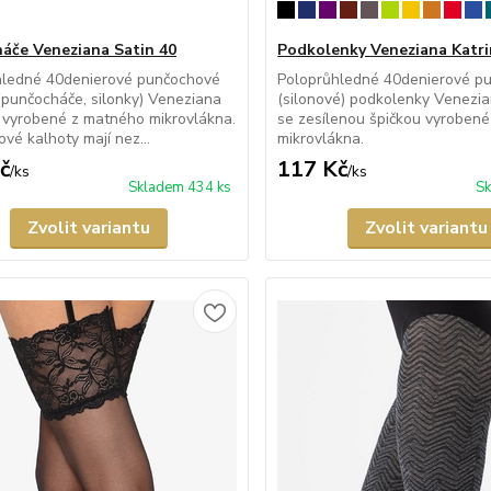
áče Veneziana Satin 40
Podkolenky Veneziana Katri
hledné 40denierové punčochové
Poloprůhledné 40denierové p
(punčocháče, silonky) Veneziana
(silonové) podkolenky Venezia
 vyrobené z matného mikrovlákna.
se zesílenou špičkou vyroben
vé kalhoty mají nez...
mikrovlákna.
č
117 Kč
/
ks
/
ks
Skladem 434 ks
Sk
Zvolit variantu
Zvolit variantu