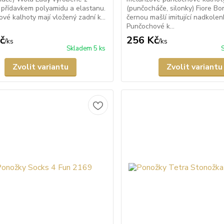
 přídavkem polyamidu a elastanu.
(punčocháče, silonky) Fiore B
vé kalhoty mají vložený zadní k...
černou mašlí imitující nadkolen
Punčochové k...
č
256 Kč
/
ks
/
ks
Skladem 5 ks
Zvolit variantu
Zvolit variantu