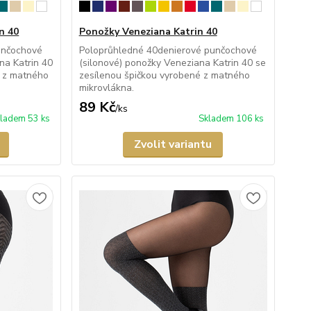
n 40
Ponožky Veneziana Katrin 40
unčochové
Poloprůhledné 40denierové punčochové
na Katrin 40
(silonové) ponožky Veneziana Katrin 40 se
é z matného
zesílenou špičkou vyrobené z matného
mikrovlákna.
89 Kč
/
ks
ladem 53 ks
Skladem 106 ks
Zvolit variantu