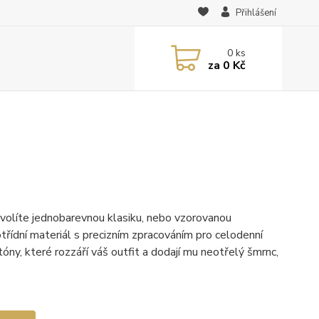
Přihlášení
0
ks
za
0 Kč
zvolíte jednobarevnou klasiku, nebo vzorovanou
třídní materiál s precizním zpracováním pro celodenní
ny, které rozzáří váš outfit a dodají mu neotřelý šmrnc,