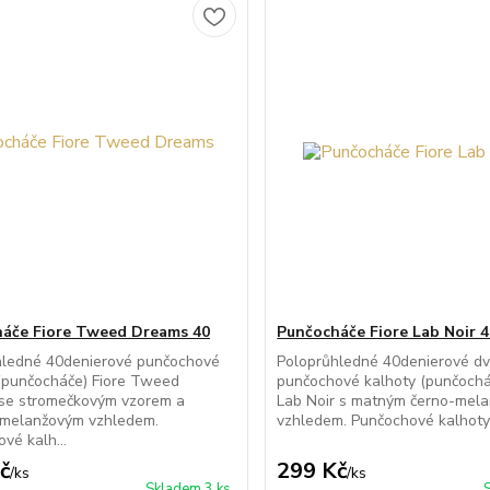
áče Fiore Tweed Dreams 40
Punčocháče Fiore Lab Noir 
hledné 40denierové punčochové
Poloprůhledné 40denierové d
(punčocháče) Fiore Tweed
punčochové kalhoty (punčochá
se stromečkovým vzorem a
Lab Noir s matným černo-mel
melanžovým vzhledem.
vzhledem. Punčochové kalhoty m
vé kalh...
č
299 Kč
/
ks
/
ks
Skladem 3 ks