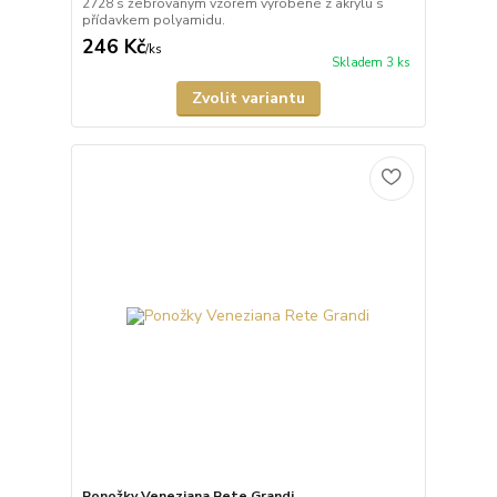
2728 s žebrovaným vzorem vyrobené z akrylu s
přídavkem polyamidu.
246 Kč
/
ks
Skladem 3 ks
Zvolit variantu
Ponožky Veneziana Rete Grandi