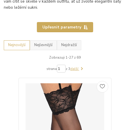
vám cítit se skvěle v každém outfitu, ať už zvolíte elegantní šaty
nebo ležérní sukni.
Upřesnit parametry
Nejnovější
Nejlevnější
Nejdražší
Zobrazuji 1-27 z 69
strana
z 3
další