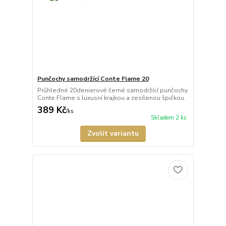
Punčochy samodržící Conte Flame 20
Průhledné 20denierové černé samodržící punčochy
Conte Flame s luxusní krajkou a zesílenou špičkou.
389 Kč
/
ks
Skladem 2 ks
Zvolit variantu