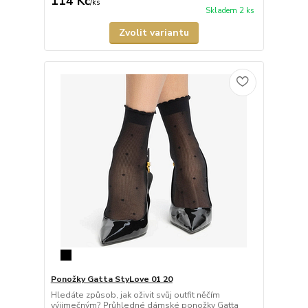
114 Kč
/
ks
Skladem 2 ks
Zvolit variantu
Ponožky Gatta StyLove 01 20
Hledáte způsob, jak oživit svůj outfit něčím
výjimečným? Průhledné dámské ponožky Gatta