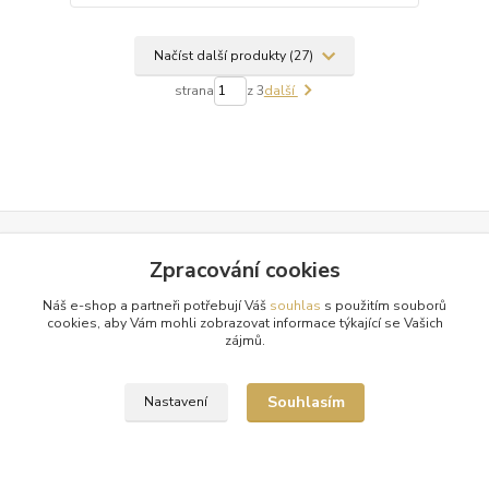
Načíst další produkty (27)
strana
z 3
další
Zpracování cookies
Doprava zdarma od 1500 Kč
Nakupte své oblíbené kousky a poštovné zaplatíme za vás.
Náš e-shop a partneři potřebují Váš
souhlas
s použitím souborů
cookies, aby Vám mohli zobrazovat informace týkající se Vašich
Pečlivá expedice
zájmů.
Vaše objednávky balíme s maximální péčí a odesíláme 2x
týdně.
Souhlasím
Nastavení
Tradice a spolehlivost
Již od roku 2010 oblékáme vaše nohy do luxusu. Děkujeme!