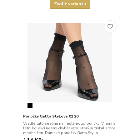
Zvolit variantu
Ponožky Gatta StyLove 02 20
Vsaďte tuto sezónu na nestárnoucí puntíky! V jarní a
letní kolekci nesmí chybět vzor, který si získal srdce
mnoha žen. Dámské ponožky Gatta StyLo...