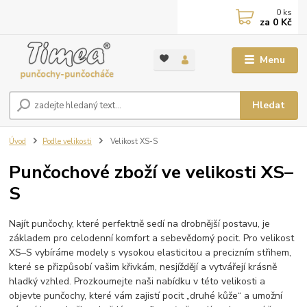
0
ks
za
0 Kč
Menu
Hledat
Úvod
Podle velikosti
Velikost XS-S
Punčochové zboží ve velikosti XS–
S
Najít punčochy, které perfektně sedí na drobnější postavu, je
základem pro celodenní komfort a sebevědomý pocit. Pro velikost
XS–S vybíráme modely s vysokou elasticitou a precizním střihem,
které se přizpůsobí vašim křivkám, nesjíždějí a vytvářejí krásně
hladký vzhled. Prozkoumejte naši nabídku v této velikosti a
objevte punčochy, které vám zajistí pocit „druhé kůže“ a umožní