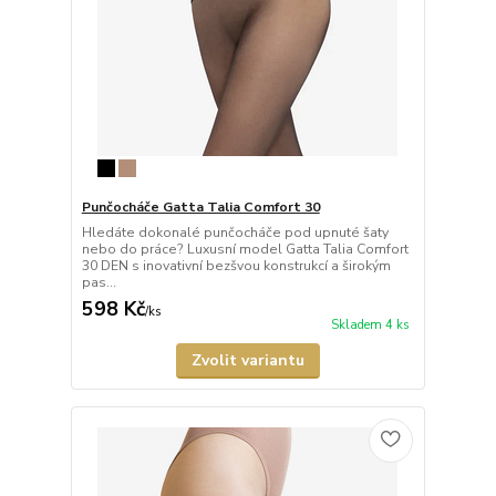
Punčocháče Gatta Talia Comfort 30
Hledáte dokonalé punčocháče pod upnuté šaty
nebo do práce? Luxusní model Gatta Talia Comfort
30 DEN s inovativní bezšvou konstrukcí a širokým
pas...
598 Kč
/
ks
Skladem 4 ks
Zvolit variantu