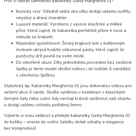
Proč si vybrat samodržící kabaretky Gatta Margherita 01?
Ikonický vzor: Středně velká oka síťky dodají vašemu outfitu
smyslný a dravý charakter.
Luxusní materiál: Vyrobeno z vysoce elastické a měkké
příze, která zajistí, že kabaretka perfektně přilne k noze a
nebude se krabatit.
Maximální spolehlivost: Široký krajkový lem s květinovým
motivem ukrývá kvalitní silikonové pásky, které zajistí, že
punčochy drží pevně na svém místě.
Do otevřené obuvi: Díky jednotnému provedení bez zesílené
špičky je tento model ideální volbou i do lodiček či sandálků
s otevřenou špičkou.
Stylistický tip: Kabaretky Margherita 01 jsou dokonalou volbou pro
večerní akce či rande. Skvěle vyniknou v kombinaci s klasickými
černými šaty nebo sukní, kdy nechají krásně vyniknout vaši siluetu
a dodají celému vzhledu potřebný šmrnc.
Vyberte si svou velikost a přidejte kabaretky Gatta Margherita 01
do košíku – vneste do svého šatníku dotek odvahy a elegance
bez kompromisů!