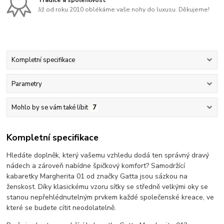
Již od roku 2010 oblékáme vaše nohy do luxusu. Děkujeme!
Kompletní specifikace
Parametry
Mohlo by se vám také líbit
7
Kompletní specifikace
Hledáte doplněk, který vašemu vzhledu dodá ten správný dravý
nádech a zároveň nabídne špičkový komfort? Samodržící
kabaretky Margherita 01 od značky Gatta jsou sázkou na
ženskost. Díky klasickému vzoru síťky se středně velkými oky se
stanou nepřehlédnutelným prvkem každé společenské kreace, ve
které se budete cítit neodolatelně.