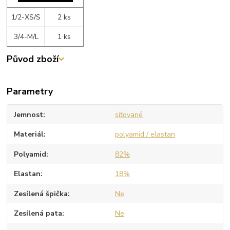
1/2-XS/S
2 ks
3/4-M/L
1 ks
Původ zboží
Parametry
Jemnost
síťované
Materiál
polyamid / elastan
Polyamid
82%
Elastan
18%
Zesílená špička
Ne
Zesílená pata
Ne