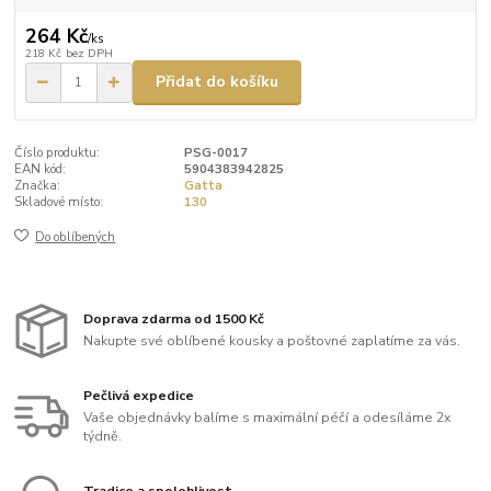
264 Kč
/
ks
218 Kč
bez DPH
Přidat do košíku
Číslo produktu:
PSG-0017
EAN kód:
5904383942825
Značka:
Gatta
Skladové místo:
130
Do oblíbených
Doprava zdarma od 1500 Kč
Nakupte své oblíbené kousky a poštovné zaplatíme za vás.
Pečlivá expedice
Vaše objednávky balíme s maximální péčí a odesíláme 2x
týdně.
Tradice a spolehlivost