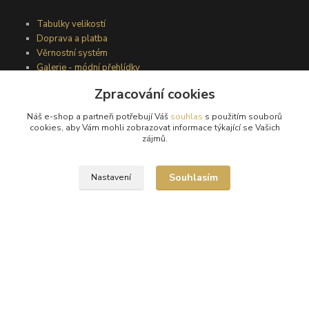
Tabulky velikostí
Doprava a platba
Věrnostní systém
Galerie - módní přehlídky
Zpracování cookies
Podmínky užití webového rozhraní
Náš e-shop a partneři potřebují Váš
souhlas
s použitím souborů
cookies, aby Vám mohli zobrazovat informace týkající se Vašich
Obchodní podmínky
zájmů.
Ochrana osobních údajů
Kontakty
Souhlasím
Nastavení
Podmínky vrácení zboží
Reklamační řád
®
© Copyright 2010 – 2026
Timea
Vytvořeno na
Eshop-rychle.cz