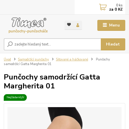
0
ks
za
0 Kč
Menu
Hledat
Úvod
Samodržící punčochy
Síťované a háčkované
Punčochy
samodržící Gatta Margherita 01
Punčochy samodržící Gatta
Margherita 01
Nejžádanější