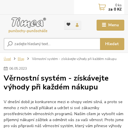
0
ks
za
0 Kč
Menu
Hledat
Úvod
Blog
Věrnostní systém - získávejte výhody při každém nákupu
06
.
05
.
2023
Věrnostní systém - získávejte
výhody při každém nákupu
V dnešní době je konkurence mezi e-shopy velmi silná, a proto se
mnoho z nich snaží přilákat a udržet si své zákazníky
prostřednictvím věrnostních programů. Naším cílem je vytvořit vám
příjemný nákupní zážitek a odměnit vás za vaši věrnost. Proto jsme
pro vás připravili náš věrnostní systém, který vám přinese výhody