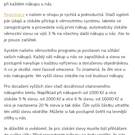
při každém nákupu u nás.
Registrace
v našem e-shopu je rychlá a jednoduchá. Stačí vyplnit
pár údajů a získáte přístup k věrnostnímu systému. Jakmile se
zaregistrujete a provedete svůj první nákup, automaticky získáte
věrnostní slevu ve výši 3 % na všechny další nákupy u nás. Ale to
je pouze začátek.
Systém našeho věrnostního programu je postaven na sčítání
vašich nákupů. Každý váš nákup u nás se započítává a sleva se
postupně navyšuje s každou vyřízenou a doručenou objednávkou.
A co je skvělé, není časově omezena. To znamená, že čím více u
nás nakupujete, tím vyšší slevu získáte na své budoucí nákupy.
Pro dosažení vyšších slev stačí dosáhnout stanoveného
nákupního limitu. Například při nákupech od 1000 Kč a více
získáte 5 % slevu, od 2000 Kč a více 6 % slevu, od 16000 Kč a
více je nastavena 20 % sleva a tak dále. Čím vyšší částku utratíte,
tím větší slevu obdržíte. Můžete si tak postupně šetřit na levnější
zítřky u nás.
Je důležité si uvědomit, že pro získání slevy musíte být přihlášeni
do svého účtu. Před provedením nákupu se tedy ujistěte, že jste