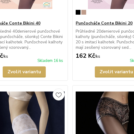
áče Conte Bikini 40
Punčocháče Conte Bikini 20
hledné 40denierové punčochové
Průhledné 20denierové punčo
(punčocháče, silonky) Conte Bikini
kalhoty (punčocháče, silonky) 
tací kalhotek. Punčochové kalhoty
20 s imitací kalhotek. Punčoch
lený vzorovaný...
mají zesílený vzorovaný sed...
č
162 Kč
/
ks
/
ks
Skladem 16 ks
Sk
Zvolit variantu
Zvolit variantu