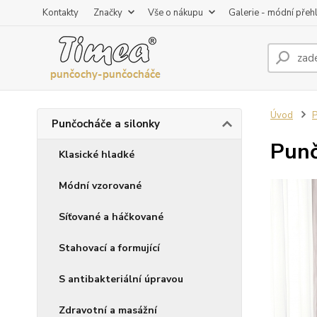
Kontakty
Značky
Vše o nákupu
Galerie - módní přeh
Úvod
P
Punčocháče a silonky
Punč
Klasické hladké
Módní vzorované
Síťované a háčkované
Stahovací a formující
S antibakteriální úpravou
Zdravotní a masážní