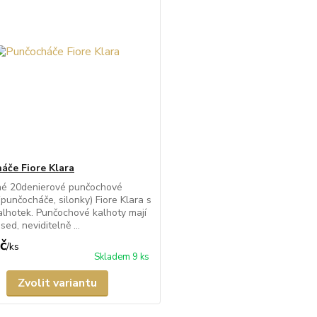
áče Fiore Klara
né 20denierové punčochové
(punčocháče, silonky) Fiore Klara s
kalhotek. Punčochové kalhoty mají
sed, neviditelně ...
č
/
ks
Skladem 9 ks
Zvolit variantu