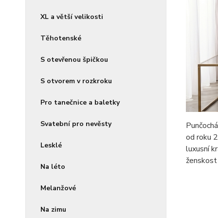
XL a větší velikosti
Těhotenské
S otevřenou špičkou
S otvorem v rozkroku
Pro tanečnice a baletky
Svatební pro nevěsty
Punčocháč
od roku 2
Lesklé
luxusní k
ženskost 
Na léto
Melanžové
Na zimu