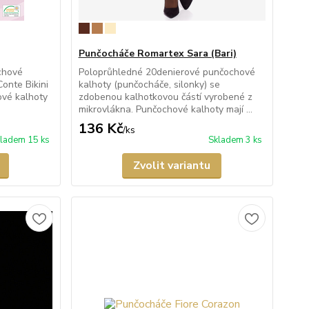
Punčocháče Romartex Sara (Bari)
chové
Poloprůhledné 20denierové punčochové
Conte Bikini
kalhoty (punčocháče, silonky) se
ové kalhoty
zdobenou kalhotkovou částí vyrobené z
mikrovlákna. Punčochové kalhoty mají ...
136 Kč
/
ks
ladem 15 ks
Skladem 3 ks
Zvolit variantu