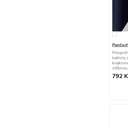
Punčoch
Poloprů
kalhoty 
krajkovo
stříbrnou
792 K