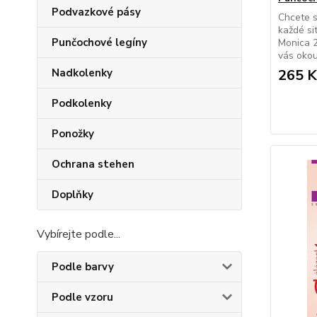
Podvazkové pásy
Chcete s
každé si
Punčochové legíny
Monica 
vás okou
Nadkolenky
265 K
Podkolenky
Ponožky
Ochrana stehen
Doplňky
Vybírejte podle...
Podle barvy
Podle vzoru