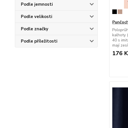
Podle jemnosti
Podle velikosti
Punčoch
Podle značky
Poloprů
kalhoty 
40 s imi
Podle příležitosti
mají zesí
176 K