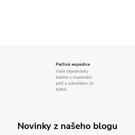
Pečlivá expedice
Vaše objednávky
balíme s maximální
péčí a odesíláme 2x
týdně.
Novinky z našeho blogu