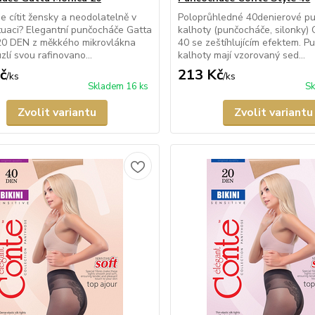
e cítit žensky a neodolatelně v
Poloprůhledné 40denierové p
tuaci? Elegantní punčocháče Gatta
kalhoty (punčocháče, silonky) 
20 DEN z měkkého mikrovlákna
40 se zeštíhlujícím efektem. 
zlí svou rafinovano...
kalhoty mají vzorovaný sed...
č
213 Kč
/
ks
/
ks
Skladem 16 ks
Sk
Zvolit variantu
Zvolit variantu