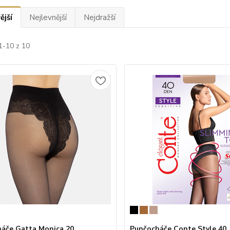
ější
Nejlevnější
Nejdražší
1-10 z 10
áče Gatta Monica 20
Punčocháče Conte Style 40