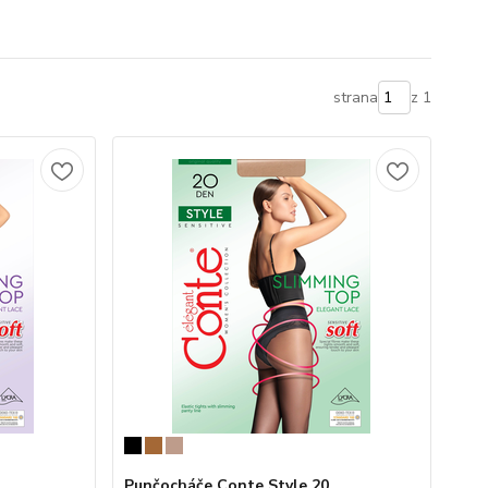
strana
z 1
Punčocháče Conte Style 20