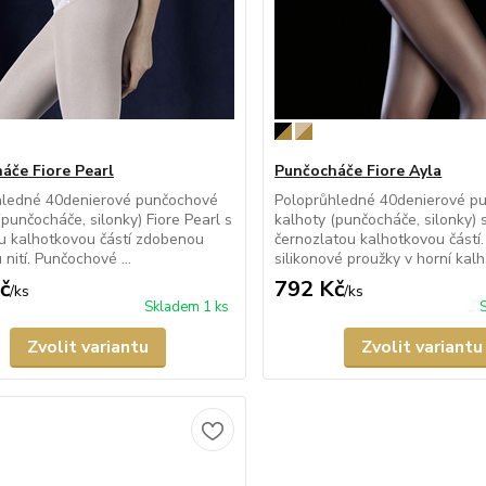
áče Fiore Pearl
Punčocháče Fiore Ayla
hledné 40denierové punčochové
Poloprůhledné 40denierové p
(punčocháče, silonky) Fiore Pearl s
kalhoty (punčocháče, silonky) 
u kalhotkovou částí zdobenou
černozlatou kalhotkovou částí
 nití. Punčochové ...
silikonové proužky v horní kalh.
č
792 Kč
/
ks
/
ks
Skladem 1 ks
Zvolit variantu
Zvolit variantu