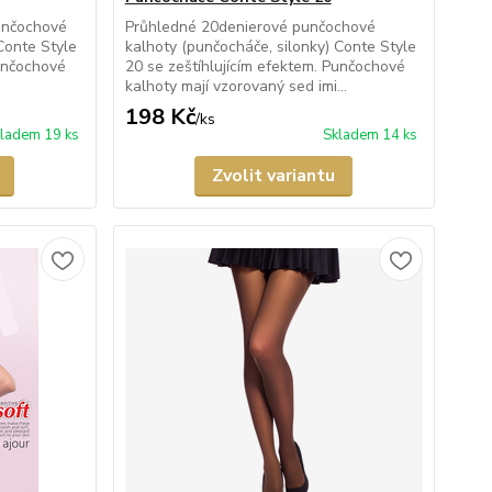
unčochové
Průhledné 20denierové punčochové
Conte Style
kalhoty (punčocháče, silonky) Conte Style
Punčochové
20 se zeštíhlujícím efektem. Punčochové
kalhoty mají vzorovaný sed imi...
198 Kč
/
ks
ladem 19 ks
Skladem 14 ks
Zvolit variantu