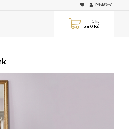
Přihlášení
0
ks
za
0 Kč
ek