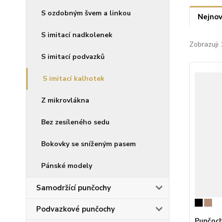
S ozdobným švem a linkou
Nejnov
S imitací nadkolenek
Zobrazuji 
S imitací podvazků
S imitací kalhotek
Z mikrovlákna
Bez zesíleného sedu
Bokovky se sníženým pasem
Pánské modely
Samodržící punčochy
Podvazkové punčochy
Punčoch