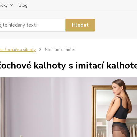
lídky
Blog
Hledat
unčocháče a silonky
S imitací kalhotek
ochové kalhoty s imitací kalhot