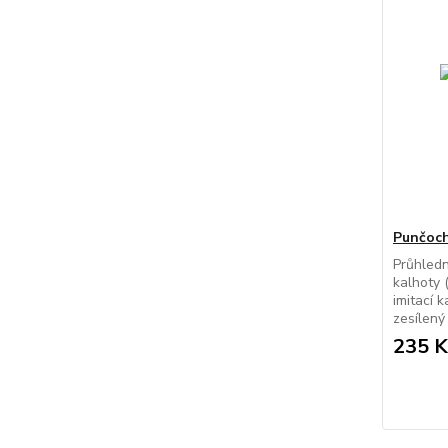
Punčoch
Průhled
kalhoty 
imitací 
zesílený 
235 K