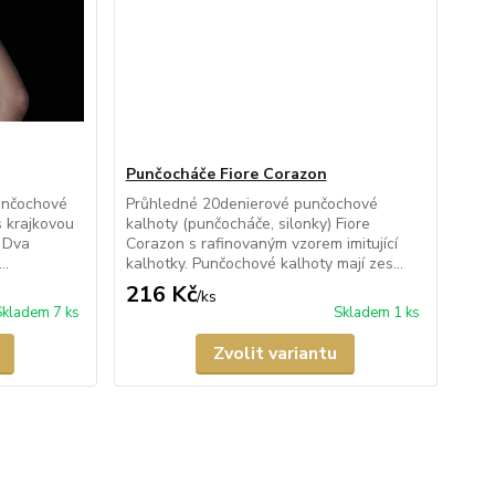
Punčocháče Fiore Corazon
unčochové
Průhledné 20denierové punčochové
s krajkovou
kalhoty (punčocháče, silonky) Fiore
. Dva
Corazon s rafinovaným vzorem imitující
..
kalhotky. Punčochové kalhoty mají zes...
216 Kč
/
ks
Skladem 7 ks
Skladem 1 ks
Zvolit variantu