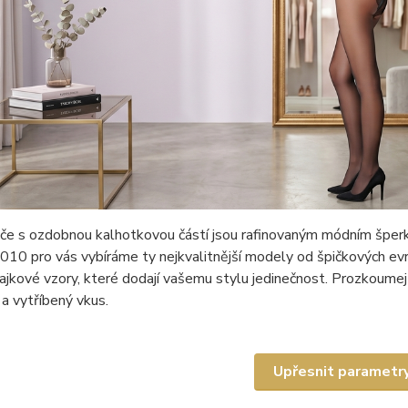
e s ozdobnou kalhotkovou částí jsou rafinovaným módním šperkem
010 pro vás vybíráme ty nejkvalitnější modely od špičkových e
rajkové vzory, které dodají vašemu stylu jedinečnost. Prozkoumejt
a vytříbený vkus.
Upřesnit parametr