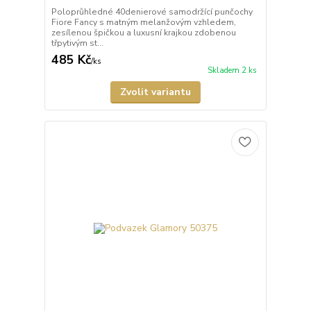
Poloprůhledné 40denierové samodržící punčochy
Fiore Fancy s matným melanžovým vzhledem,
zesílenou špičkou a luxusní krajkou zdobenou
třpytivým st...
485 Kč
/
ks
Skladem 2 ks
Zvolit variantu