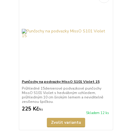
Punčochy na podvazky MissO S101 Violet 15
Průhledné 15denierové podvazkové punčochy
MissO S101 Violet s hedvábným vzhledem,
průhledným 10 cm širokým lemem a neviditelně
zesílenou špičkou.
225 Kč
/
ks
Skladem 12 ks
Zvolit variantu