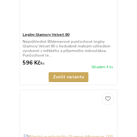
Legíny Glamory Velvet 80
Neprůhledné 80denierové punčochové legíny
Glamory Velvet 80 s hedvábně matným vzhledem
vyrobené z měkkého a příjemného mikrovlákna.
Punčochové le...
596 Kč
/
ks
Skladem 4 ks
Zvolit variantu