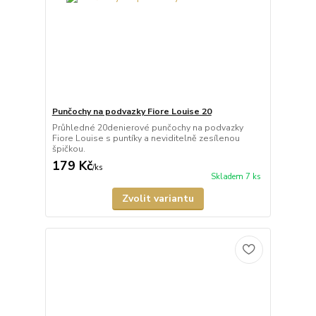
Punčochy na podvazky Fiore Louise 20
Průhledné 20denierové punčochy na podvazky
Fiore Louise s puntíky a neviditelně zesílenou
špičkou.
179 Kč
/
ks
Skladem 7 ks
Zvolit variantu