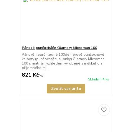
Pánské punčocháče Glamory Microman 100
Pánské neprůhledné 100denierové punčochové
kalhoty (punčocháče, silonky) Glamory Microman
100 s matným vzhledem vyrobené z měkkého a
příjemného m...
821 Kč
/
ks
Skladem 4 ks
Zvolit variantu