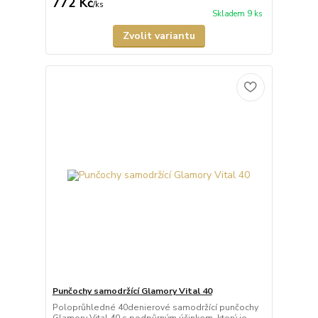
772 Kč
/
ks
Skladem 9 ks
Zvolit variantu
Punčochy samodržící Glamory Vital 40
Poloprůhledné 40denierové samodržící punčochy
Glamory Vital 40 s podpůrným účinkem, který je