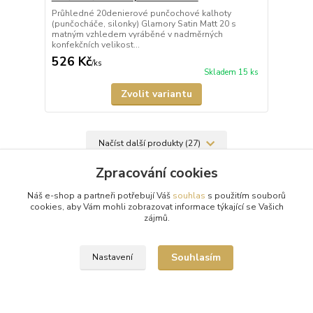
Průhledné 20denierové punčochové kalhoty
(punčocháče, silonky) Glamory Satin Matt 20 s
matným vzhledem vyráběné v nadměrných
konfekčních velikost...
526 Kč
/
ks
Skladem 15 ks
Zvolit variantu
Načíst další produkty (27)
strana
z 3
další
Zpracování cookies
Náš e-shop a partneři potřebují Váš
souhlas
s použitím souborů
cookies, aby Vám mohli zobrazovat informace týkající se Vašich
zájmů.
Souhlasím
Nastavení
Doprava zdarma od 1500 Kč
Nakupte své oblíbené kousky a poštovné zaplatíme za vás.