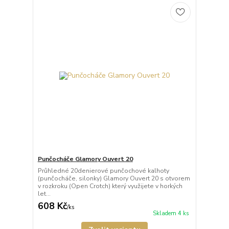
Punčocháče Glamory Ouvert 20
Průhledné 20denierové punčochové kalhoty
(punčocháče, silonky) Glamory Ouvert 20 s otvorem
v rozkroku (Open Crotch) který využijete v horkých
let...
608 Kč
/
ks
Skladem 4 ks