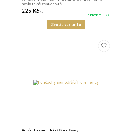
neviditelně zesílenou š...
225 Kč
/
ks
Skladem 3 ks
Zvolit variantu
Punčochy samodržící Fiore Fancy