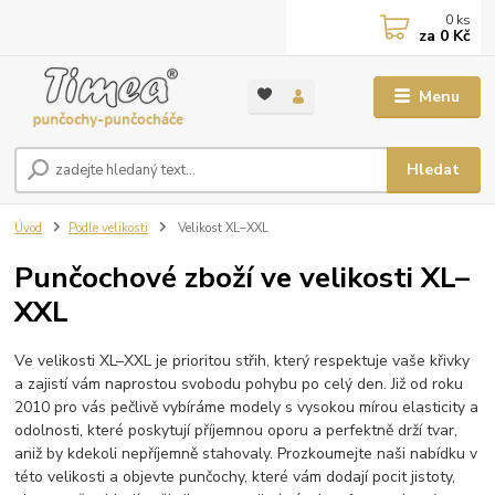
0
ks
za
0 Kč
Menu
Hledat
Úvod
Podle velikosti
Velikost XL–XXL
Punčochové zboží ve velikosti XL–
XXL
Ve velikosti XL–XXL je prioritou střih, který respektuje vaše křivky
a zajistí vám naprostou svobodu pohybu po celý den. Již od roku
2010 pro vás pečlivě vybíráme modely s vysokou mírou elasticity a
odolnosti, které poskytují příjemnou oporu a perfektně drží tvar,
aniž by kdekoli nepříjemně stahovaly. Prozkoumejte naši nabídku v
této velikosti a objevte punčochy, které vám dodají pocit jistoty,