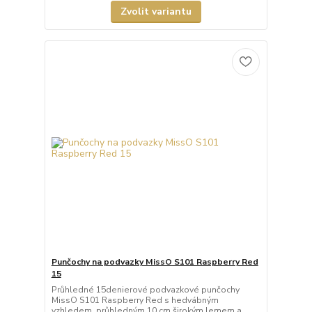
Zvolit variantu
Punčochy na podvazky MissO S101 Raspberry Red
15
Průhledné 15denierové podvazkové punčochy
MissO S101 Raspberry Red s hedvábným
vzhledem, průhledným 10 cm širokým lemem a