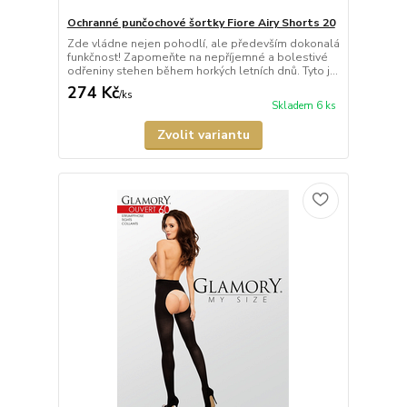
Ochranné punčochové šortky Fiore Airy Shorts 20
Zde vládne nejen pohodlí, ale především dokonalá
funkčnost! Zapomeňte na nepříjemné a bolestivé
odřeniny stehen během horkých letních dnů. Tyto j...
274 Kč
/
ks
Skladem 6 ks
Zvolit variantu