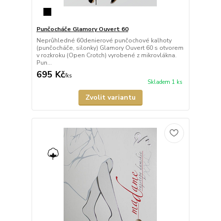
Punčocháče Glamory Ouvert 60
Neprůhledné 60denierové punčochové kalhoty
(punčocháče, silonky) Glamory Ouvert 60 s otvorem
v rozkroku (Open Crotch) vyrobené z mikrovlákna.
Pun...
695 Kč
/
ks
Skladem 1 ks
Zvolit variantu