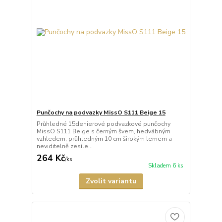
Punčochy na podvazky MissO S111 Beige 15
Průhledné 15denierové podvazkové punčochy
MissO S111 Beige s černým švem, hedvábným
vzhledem, průhledným 10 cm širokým lemem a
neviditelně zesíle...
264 Kč
/
ks
Skladem 6 ks
Zvolit variantu