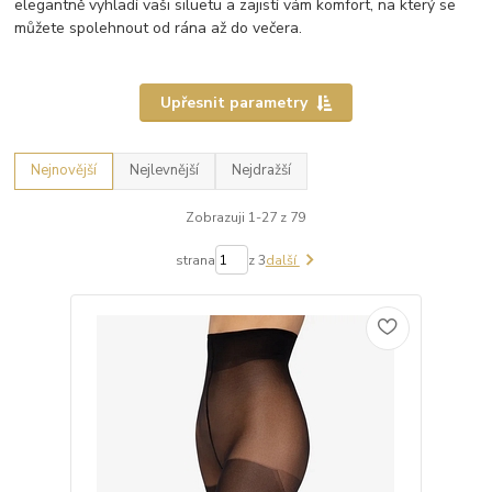
elegantně vyhladí vaši siluetu a zajistí vám komfort, na který se
můžete spolehnout od rána až do večera.
Upřesnit parametry
Nejnovější
Nejlevnější
Nejdražší
Zobrazuji 1-27 z 79
strana
z 3
další