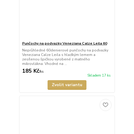
Punčochy na podvazky Veneziana Calze Leila 60
Neprůhledné 60denierové punčochy na podvazky
Veneziana Calze Leila s hladkým lemem a
zesílenou špičkou vyrobené z matného
mikrovlákna. Vhodné na ...
185 Kč
/
ks
Skladem 17 ks
Zvolit variantu