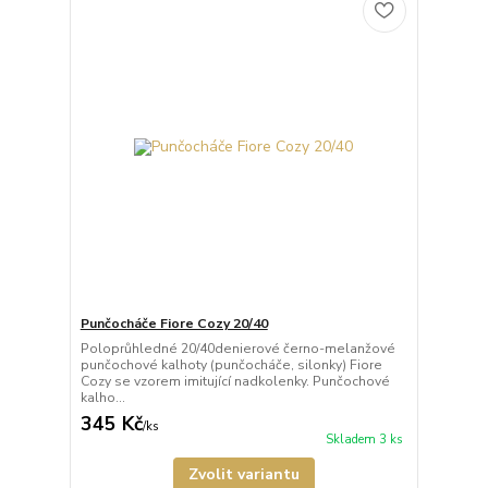
Punčocháče Fiore Cozy 20/40
Poloprůhledné 20/40denierové černo-melanžové
punčochové kalhoty (punčocháče, silonky) Fiore
Cozy se vzorem imitující nadkolenky. Punčochové
kalho...
345 Kč
/
ks
Skladem 3 ks
Zvolit variantu