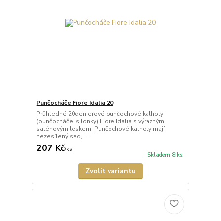
Punčocháče Fiore Idalia 20
Průhledné 20denierové punčochové kalhoty
(punčocháče, silonky) Fiore Idalia s výrazným
saténovým leskem. Punčochové kalhoty mají
nezesílený sed, ...
207 Kč
/
ks
Skladem 8 ks
Zvolit variantu