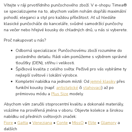
Vítejte v ráji prvotřídního punčochového zboží. V e-shopu Timea®
se specializujeme na to, abychom vašim nohám dopřáli maximální
pohodlí, eleganci a styl pro každou příležitost. Ať už hledáte
klasické punčocháče do kanceláře, svůdné samodržící punčochy
na večer nebo hřejivé kousky do chladných dnů, u nás si vyberete.
Proč nakupovat u nás?
Odborná specializace: Punčochovému zboží rozumíme do
posledního detailu. Rádi vám pomůžeme s výběrem správné
tloušťky (DEN), střihu i velikosti.
Špičková kvalita z celého světa: Pečlivě pro vás vybíráme ty
nejlepší světové i lokální výrobce.
Kompletní nabídka na jednom místě: Od
jemné klasiky
přes
funkční kousky (např.
antistatické
či
stahovací
) až po
prémiovou módu a
Plus Size
modely.
Abychom vám zaručili stoprocentní kvalitu a dokonalé materiály,
vsázíme na prověřená jména v oboru. Objevte kolekce a širokou
nabídku od předních světových značek:
Fiore
•
Gatta
•
Veneziana
•
Conte
•
MissO
•
Elite
•
Glamory
a
dalších