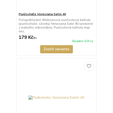
Punčocháče Veneziana Satin 40
Poloprůhledné 40denierové punčochové kalhoty
(punčocháče, silonky) Veneziana Satin 40 vyrobené
z matného mikrovlákna. Punčochové kalhoty mají
nez...
179 Kč
/
ks
Skladem 434 ks
Zvolit variantu