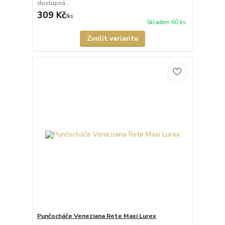
dostupná...
309 Kč
/
ks
Skladem 60 ks
Zvolit variantu
Punčocháče Veneziana Rete Maxi Lurex