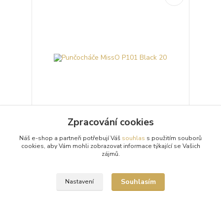
Zpracování cookies
Punčocháče MissO P101 Black 20
Náš e-shop a partneři potřebují Váš
souhlas
s použitím souborů
cookies, aby Vám mohli zobrazovat informace týkající se Vašich
Průhledné 20denierové černé punčochové kalhoty
zájmů.
(punčocháče, silonky) MissO P101 Black s otvorem
v rozkroku (Open Crotch) a lesklým vzhledem.
Punč...
299 Kč
Souhlasím
Nastavení
/
ks
Skladem 9 ks
Zvolit variantu