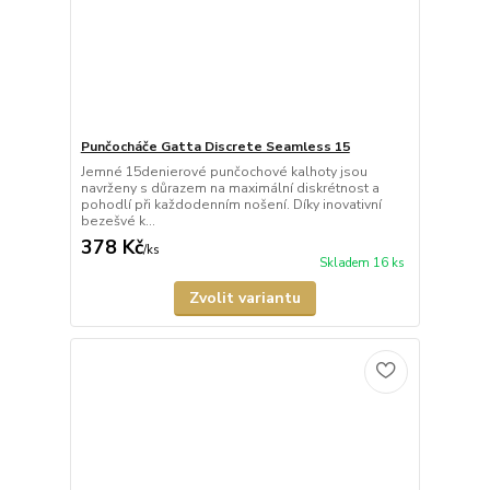
Punčocháče Gatta Discrete Seamless 15
Jemné 15denierové punčochové kalhoty jsou
navrženy s důrazem na maximální diskrétnost a
pohodlí při každodenním nošení. Díky inovativní
bezešvé k...
378 Kč
/
ks
Skladem 16 ks
Zvolit variantu