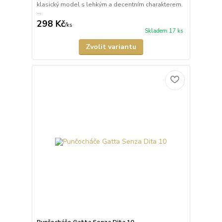
klasický model s lehkým a decentním charakterem.
...
298 Kč
/
ks
Skladem 17 ks
Zvolit variantu