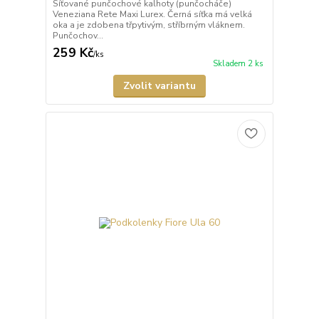
Síťované punčochové kalhoty (punčocháče)
Veneziana Rete Maxi Lurex. Černá síťka má velká
oka a je zdobena třpytivým, stříbrným vláknem.
Punčochov...
259 Kč
/
ks
Skladem 2 ks
Zvolit variantu