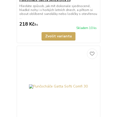
Punčocháče Gatta Senza Dita 10
Hledáte způsob, jak mít dokonale sjednocené,
hladké nohy i v horkých letních dnech, a přitom si
obout oblíbené sandálky nebo lodičky s otevřenou
...
218 Kč
/
ks
Skladem 10 ks
Zvolit variantu