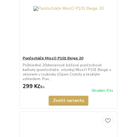
Punčocháče MissO P101 Beige 20
Průhledné 20denierové béžové punčochové
kalhoty (punčocháče, silonky) MissO P101 Beige s
otvorem v rozkroku (Open Crotch) a lesklým
vzhledem. Pun...
299 Kč
/
ks
Skladem 8 ks
Zvolit variantu