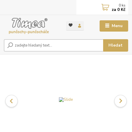
0
ks
za
0 Kč
Menu
Hledat