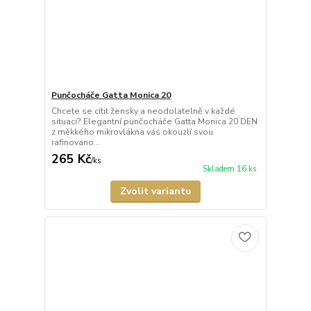
Punčocháče Gatta Monica 20
Chcete se cítit žensky a neodolatelně v každé
situaci? Elegantní punčocháče Gatta Monica 20 DEN
z měkkého mikrovlákna vás okouzlí svou
rafinovano...
265 Kč
/
ks
Skladem 16 ks
Zvolit variantu