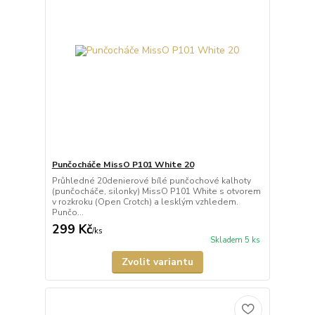
Punčocháče MissO P101 White 20
Průhledné 20denierové bílé punčochové kalhoty
(punčocháče, silonky) MissO P101 White s otvorem
v rozkroku (Open Crotch) a lesklým vzhledem.
Punčo...
299 Kč
/
ks
Skladem 5 ks
Zvolit variantu