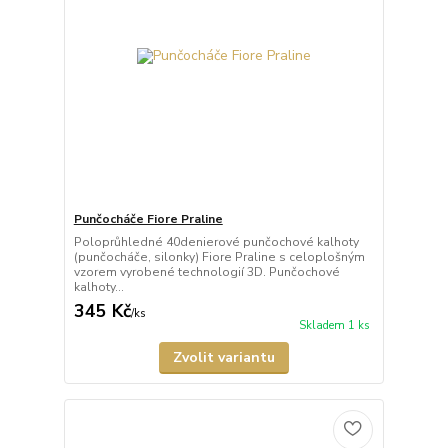
Punčocháče Fiore Praline
Poloprůhledné 40denierové punčochové kalhoty
(punčocháče, silonky) Fiore Praline s celoplošným
vzorem vyrobené technologií 3D. Punčochové
kalhoty...
345 Kč
/
ks
Skladem 1 ks
Zvolit variantu