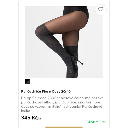
Punčocháče Fiore Cozy 20/40
Poloprůhledné 20/40denierové černo-melanžové
punčochové kalhoty (punčocháče, silonky) Fiore
Cozy se vzorem imitující nadkolenky. Punčochové
kalho...
345 Kč
/
ks
Skladem 3 ks