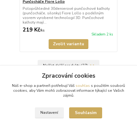
Punčocháče Fiore Lollo
Poloprůhledné 30denierové punčochové kalhoty
(punčocháče, silonky) Fiore Lollo s podélným
vzorem vyrobené technologií 3D. Punčochové
kalhoty mají...
219 Kč
/
ks
Skladem 2 ks
Zvolit variantu
Načíst další produkty (27)
Zpracování cookies
strana
z 5
další
Náš e-shop a partneři potřebují Váš
souhlas
s použitím souborů
cookies, aby Vám mohli zobrazovat informace týkající se Vašich
zájmů.
Souhlasím
Nastavení
Doprava zdarma od 1500 Kč
Nakupte své oblíbené kousky a poštovné zaplatíme za vás.