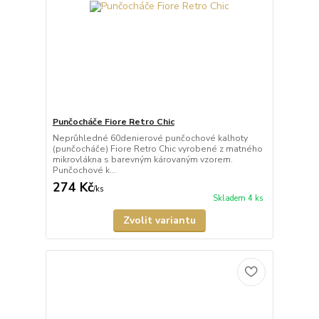
Punčocháče Fiore Retro Chic
Neprůhledné 60denierové punčochové kalhoty
(punčocháče) Fiore Retro Chic vyrobené z matného
mikrovlákna s barevným károvaným vzorem.
Punčochové k...
274 Kč
/
ks
Skladem 4 ks
Zvolit variantu