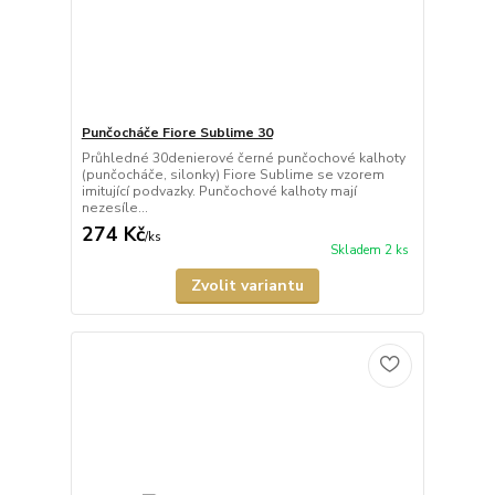
Punčocháče Fiore Sublime 30
Průhledné 30denierové černé punčochové kalhoty
(punčocháče, silonky) Fiore Sublime se vzorem
imitující podvazky. Punčochové kalhoty mají
nezesíle...
274 Kč
/
ks
Skladem 2 ks
Zvolit variantu