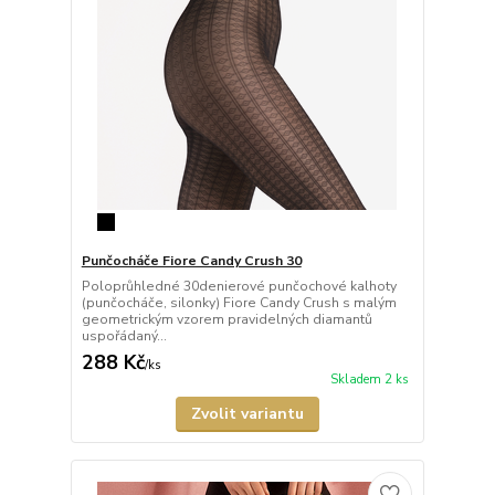
Punčocháče Fiore Candy Crush 30
Poloprůhledné 30denierové punčochové kalhoty
(punčocháče, silonky) Fiore Candy Crush s malým
geometrickým vzorem pravidelných diamantů
uspořádaný...
288 Kč
/
ks
Skladem 2 ks
Zvolit variantu