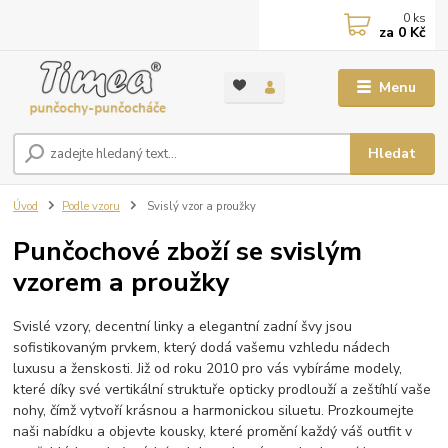
0
ks
za
0 Kč
Menu
Hledat
Úvod
Podle vzoru
Svislý vzor a proužky
Punčochové zboží se svislým
vzorem a proužky
Svislé vzory, decentní linky a elegantní zadní švy jsou
sofistikovaným prvkem, který dodá vašemu vzhledu nádech
luxusu a ženskosti. Již od roku 2010 pro vás vybíráme modely,
které díky své vertikální struktuře opticky prodlouží a zeštíhlí vaše
nohy, čímž vytvoří krásnou a harmonickou siluetu. Prozkoumejte
naši nabídku a objevte kousky, které promění každý váš outfit v