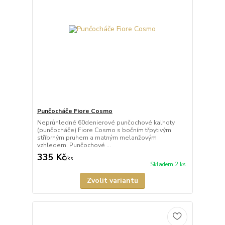
Punčocháče Fiore Cosmo
Neprůhledné 60denierové punčochové kalhoty
(punčocháče) Fiore Cosmo s bočním třpytivým
stříbrným pruhem a matným melanžovým
vzhledem. Punčochové ...
335 Kč
/
ks
Skladem 2 ks
Zvolit variantu