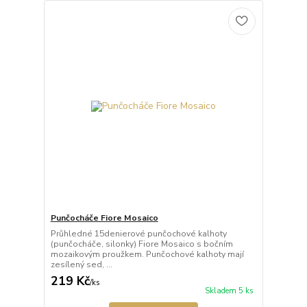
Punčocháče Fiore Mosaico
Průhledné 15denierové punčochové kalhoty
(punčocháče, silonky) Fiore Mosaico s bočním
mozaikovým proužkem. Punčochové kalhoty mají
zesílený sed, ...
219 Kč
/
ks
Skladem 5 ks