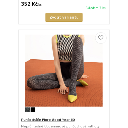
352 Kč
/
ks
Skladem 7 ks
Zvolit variantu
Punčocháče Fiore Good Year 60
Neprůhledné 60denierové punčochové kalhoty