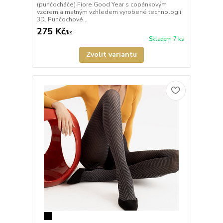
(punčocháče) Fiore Good Year s copánkovým
vzorem a matným vzhledem vyrobené technologií
3D. Punčochové...
275 Kč
/
ks
Skladem 7 ks
Zvolit variantu