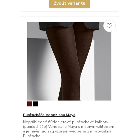
Zvolit variantu
Punčocháče Veneziana Maya
Neprůhledné 60denierové punčochové kalhoty
(punčocháče) Veneziana Maya s matným vzhledem
a jemným zig zag vzorem vyrobené z mikrovlákna.
Punčocho...