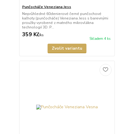
Punčocháče Veneziana Jess
Neprůhledné 60denierové černé punčochové
kalhoty (punčocháče) Veneziana Jess s barevnými
proužky vyrobené z matného mikrovlákna
technologií 3D. P...
359 Kč
/
ks
Skladem 4 ks
Zvolit variantu