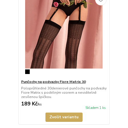
Punčochy na podvazky Fiore Matrix 30
Poloprůhledné 30denierové punčochy na podvazky
Fiore Matrix s podélným vzorem a neviditelně
zesílenou špičkou.
189 Kč
/
ks
Skladem 1 ks
Zvolit variantu