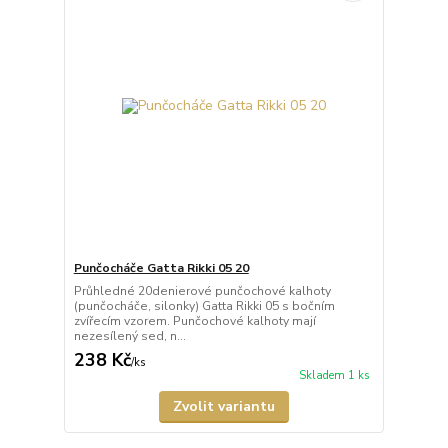
Punčocháče Gatta Rikki 05 20
Průhledné 20denierové punčochové kalhoty
(punčocháče, silonky) Gatta Rikki 05 s bočním
zvířecím vzorem. Punčochové kalhoty mají
nezesílený sed, n...
238 Kč
/
ks
Skladem 1 ks
Zvolit variantu