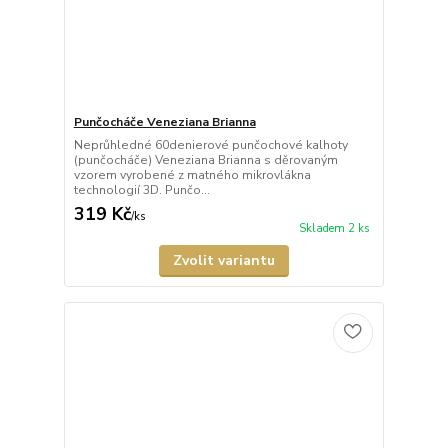
Punčocháče Veneziana Brianna
Neprůhledné 60denierové punčochové kalhoty
(punčocháče) Veneziana Brianna s děrovaným
vzorem vyrobené z matného mikrovlákna
technologií 3D. Punčo...
319 Kč
/
ks
Skladem 2 ks
Zvolit variantu