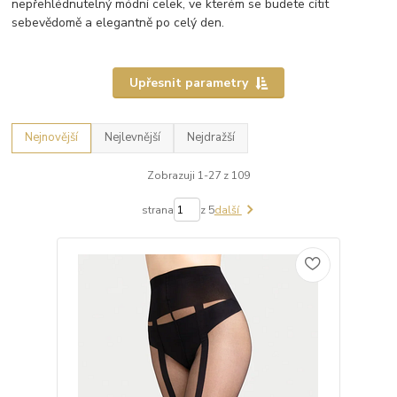
nepřehlédnutelný módní celek, ve kterém se budete cítit
sebevědomě a elegantně po celý den.
Upřesnit parametry
Nejnovější
Nejlevnější
Nejdražší
Zobrazuji 1-27 z 109
strana
z 5
další