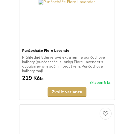
Punčocháče Fiore Lavender
Průhledné 8denierové extra jemné punčochové
kalhoty (punčocháče, silonky) Fiore Lavender s
dvoubarevným bočním proužkem. Punčochové
kalhoty mají ...
219 Kč
/
ks
Skladem 5 ks
Zvolit variantu