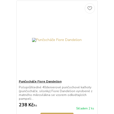
Punčocháče Fiore Dandelion
Poloprůhledné 40denierové punčochové kalhoty
(punčocháče, silonky) Fiore Dandelion vyrobené z
matného mikrovlákna se vzorem odkvétajících
pampeli...
238 Kč
/
ks
Skladem 2 ks