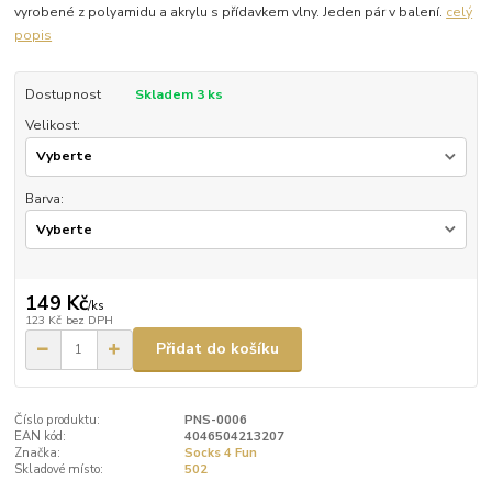
vyrobené z polyamidu a akrylu s přídavkem vlny. Jeden pár v balení.
celý
popis
Dostupnost
Skladem 3 ks
Velikost:
Barva:
149 Kč
/
ks
123 Kč
bez DPH
Přidat do košíku
Číslo produktu:
PNS-0006
EAN kód:
4046504213207
Značka:
Socks 4 Fun
Skladové místo:
502