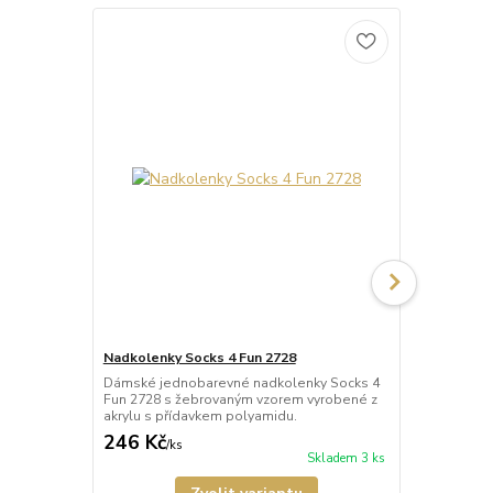
Nadkolenky Socks 4 Fun 2728
Nadkolenky 
Dámské jednobarevné nadkolenky Socks 4
Dámské jedn
Fun 2728 s žebrovaným vzorem vyrobené z
Fun 2721 z b
akrylu s přídavkem polyamidu.
246 Kč
175 Kč
/
ks
/
ks
Skladem 3 ks