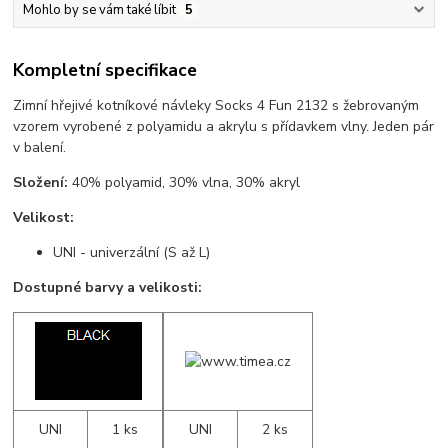
Mohlo by se vám také líbit
5
Kompletní specifikace
Zimní hřejivé kotníkové návleky Socks 4 Fun 2132 s žebrovaným
vzorem vyrobené z polyamidu a akrylu s přídavkem vlny. Jeden pár
v balení.
Složení:
40% polyamid, 30% vlna, 30% akryl
Velikost:
UNI - univerzální (S až L)
Dostupné barvy a velikosti:
UNI
1 ks
UNI
2 ks