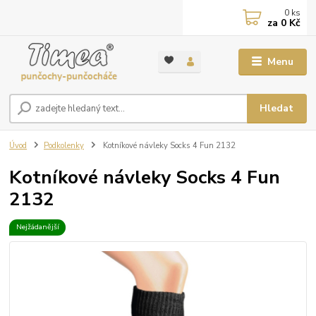
0
ks
za
0 Kč
Menu
Hledat
Úvod
Podkolenky
Kotníkové návleky Socks 4 Fun 2132
Kotníkové návleky Socks 4 Fun
2132
Nejžádanější