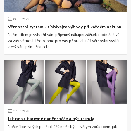
06
.
05
.
2023
Věrnostní systém - získávejte výhody při každém nákupu
Naším cílem je vytvořit vám příjemný nákupní zážitek a odměnit vás
za vaši věrnost. Proto jsme pro vás připravili náš věrnostní systém,
který vám přin...
číst celé
27
.
02
.
2023
Jak nosit barevné punčocháče a být trendy
Nošení barevných punčocháčů může být skvělým způsobem, jak