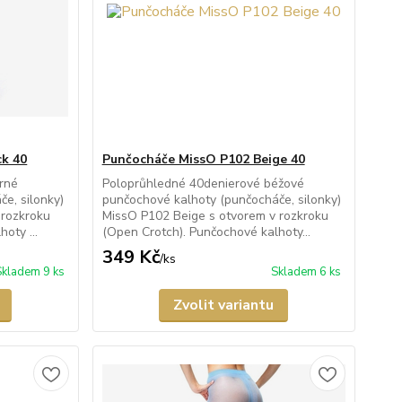
ck 40
Punčocháče MissO P102 Beige 40
rné
Poloprůhledné 40denierové béžové
e, silonky)
punčochové kalhoty (punčocháče, silonky)
 rozkroku
MissO P102 Beige s otvorem v rozkroku
oty ...
(Open Crotch). Punčochové kalhoty...
349 Kč
/
ks
Skladem 9 ks
Skladem 6 ks
Zvolit variantu