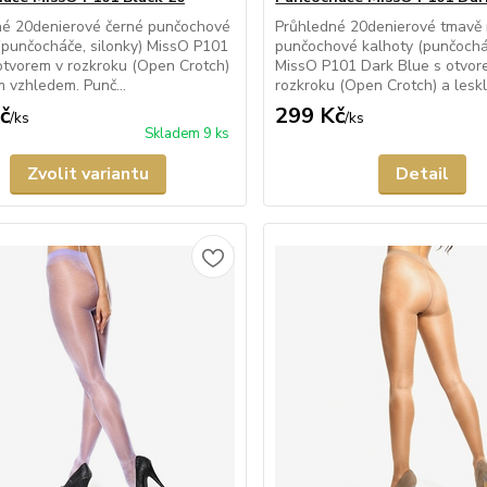
né 20denierové černé punčochové
Průhledné 20denierové tmavě
(punčocháče, silonky) MissO P101
punčochové kalhoty (punčocháč
otvorem v rozkroku (Open Crotch)
MissO P101 Dark Blue s otvor
m vzhledem. Punč...
rozkroku (Open Crotch) a leskl
č
299 Kč
/
ks
/
ks
Skladem 9 ks
Zvolit variantu
Detail