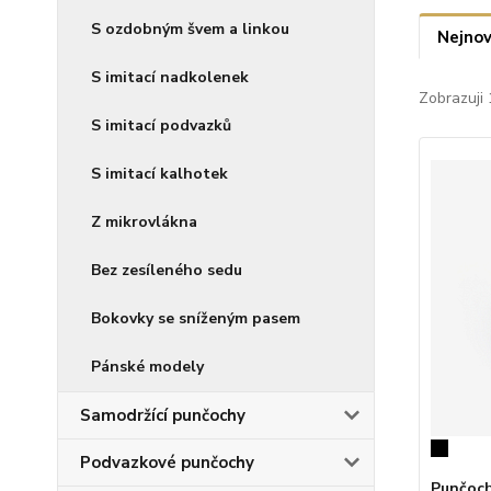
S ozdobným švem a linkou
Nejnov
S imitací nadkolenek
Zobrazuji 
S imitací podvazků
S imitací kalhotek
Z mikrovlákna
Bez zesíleného sedu
Bokovky se sníženým pasem
Pánské modely
Samodržící punčochy
Podvazkové punčochy
Punčoch