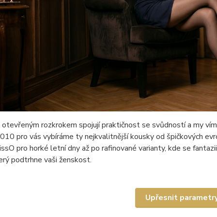
otevřeným rozkrokem spojují praktičnost se svůdností a my víme, 
010 pro vás vybíráme ty nejkvalitnější kousky od špičkových e
ssO pro horké letní dny až po rafinované varianty, kde se fanta
terý podtrhne vaši ženskost.
Upřesnit parametr