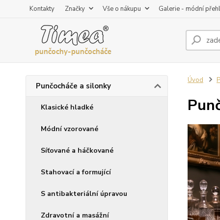
Kontakty
Značky
Vše o nákupu
Galerie - módní přeh
Úvod
P
Punčocháče a silonky
Punč
Klasické hladké
Módní vzorované
Síťované a háčkované
Stahovací a formující
S antibakteriální úpravou
Zdravotní a masážní