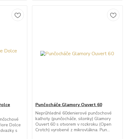
Dolce
Punčocháče Glamory Ouvert 60
Neprůhledné 60denierové punčochové
kalhoty (punčocháče, silonky) Glamory
unčochové
Ouvert 60 s otvorem v rozkroku (Open
Fiore Dolce
Crotch) vyrobené z mikrovlákna. Pun...
odvazky s