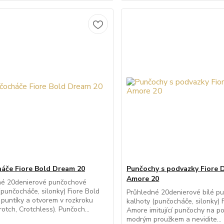
áče Fiore Bold Dream 20
Punčochy s podvazky Fiore 
Amore 20
né 20denierové punčochové
(punčocháče, silonky) Fiore Bold
Průhledné 20denierové bílé p
puntíky a otvorem v rozkroku
kalhoty (punčocháče, silonky) 
otch, Crotchless). Punčoch...
Amore imitující punčochy na p
modrým proužkem a nevidite...