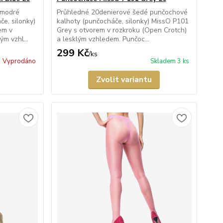
 modré
Průhledné 20denierové šedé punčochové
e, silonky)
kalhoty (punčocháče, silonky) MissO P101
em v
Grey s otvorem v rozkroku (Open Crotch)
ým vzhl...
a lesklým vzhledem. Punčoc...
299 Kč
/
ks
Vyprodáno
Skladem 3 ks
Zvolit variantu