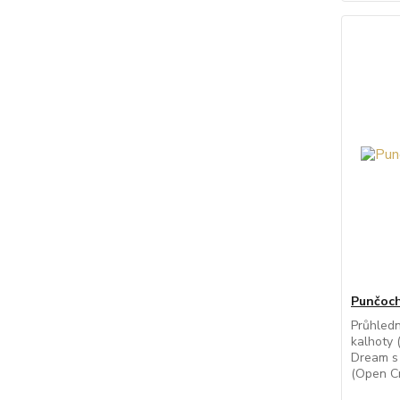
Punčoch
Průhled
kalhoty 
Dream s 
(Open Cr