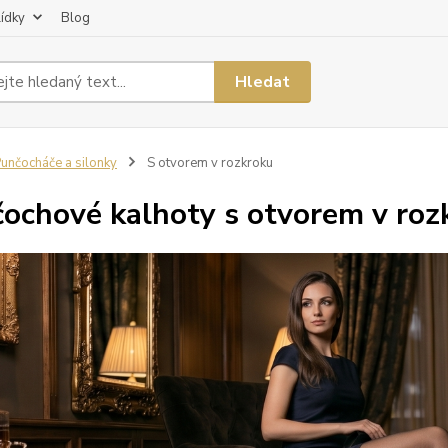
lídky
Blog
Hledat
unčocháče a silonky
S otvorem v rozkroku
ochové kalhoty s otvorem v roz