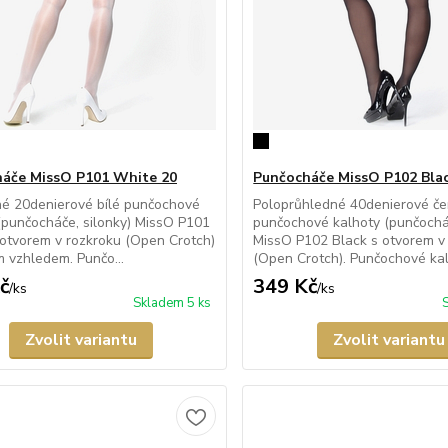
áče MissO P101 White 20
Punčocháče MissO P102 Bla
né 20denierové bílé punčochové
Poloprůhledné 40denierové če
(punčocháče, silonky) MissO P101
punčochové kalhoty (punčocháč
otvorem v rozkroku (Open Crotch)
MissO P102 Black s otvorem v
m vzhledem. Punčo...
(Open Crotch). Punčochové kalh
č
349 Kč
/
ks
/
ks
Skladem 5 ks
Zvolit variantu
Zvolit variantu