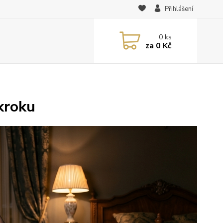
Přihlášení
0
ks
za
0 Kč
kroku