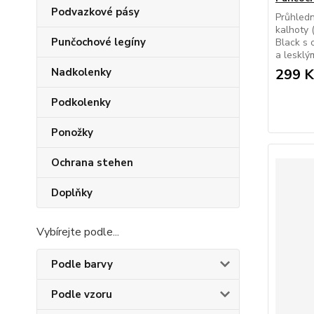
Podvazkové pásy
Průhled
kalhoty 
Punčochové legíny
Black s 
a lesklý
Nadkolenky
299 K
Podkolenky
Ponožky
Ochrana stehen
Doplňky
Vybírejte podle...
Podle barvy
Podle vzoru