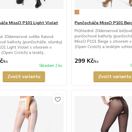
áče MissO P101 Light Violet
Punčocháče MissO P101 Bei
Průhledné 20denierové béžov
punčochové kalhoty (punčocháč
é 20denierové světle fialové
MissO P101 Beige s otvorem v
vé kalhoty (punčocháče, silonky)
(Open Crotch) a lesklým vzhled
01 Light Violet s otvorem v
 (Open Crotch) a lesklý...
č
299 Kč
/
ks
/
ks
Skladem 2 ks
Zvolit variantu
Zvolit variantu