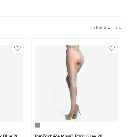
strana
z 1
k Blue 20
Punčocháče MissO P101 Grey 20