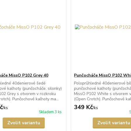
áče MissO P102 Grey 40
Punčocháče MissO P102 Whi
hledné 40denierové šedé
Poloprůhledné 40denierové bí
vé kalhoty (punčocháče, silonky)
punčochové kalhoty (punčocháč
02 Grey s otvorem v rozkroku
MissO P102 White s otvorem v
otch). Punčochové kalhoty ma...
(Open Crotch). Punčochové kal
č
349 Kč
/
ks
/
ks
Skladem 3 ks
Zvolit variantu
Zvolit variantu