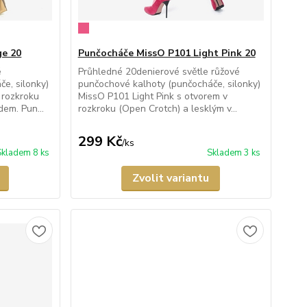
ge 20
Punčocháče MissO P101 Light Pink 20
é
Průhledné 20denierové světle růžové
e, silonky)
punčochové kalhoty (punčocháče, silonky)
 rozkroku
MissO P101 Light Pink s otvorem v
em. Pun...
rozkroku (Open Crotch) a lesklým v...
299 Kč
/
ks
Skladem 8 ks
Skladem 3 ks
Zvolit variantu