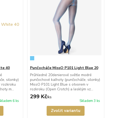
te 40
Punčocháče MissO P101 Light Blue 20
lé
Průhledné 20denierové světle modré
e, silonky)
punčochové kalhoty (punčocháče, silonky)
 rozkroku
MissO P101 Light Blue s otvorem v
hoty m...
rozkroku (Open Crotch) a lesklým vz...
299 Kč
/
ks
Skladem 6 ks
Skladem 3 ks
Zvolit variantu