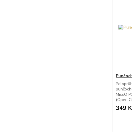
Punčoch
Poloprů
punčocho
MissO P1
(Open Cr
349 K