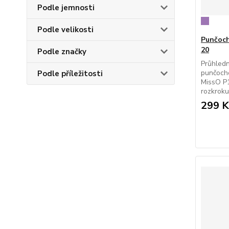
Podle jemnosti
Podle velikosti
Punčoch
20
Podle značky
Průhledn
punčocho
Podle příležitosti
MissO P1
rozkroku
299 K