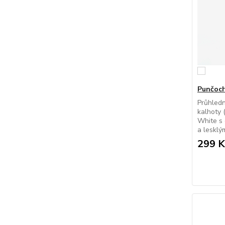
Punčoch
Průhled
kalhoty 
White s 
a lesklý
299 K