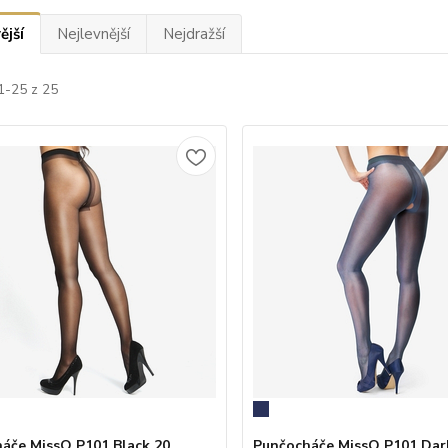
ější
Nejlevnější
Nejdražší
1-25 z 25
áče MissO P101 Black 20
Punčocháče MissO P101 Dar