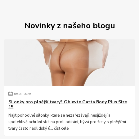
Novinky z našeho blogu
05
.
08
.
2026
Silonky pro plnější tvary? Objevte Gatta Body Plus Size
15
Najít pohodlné silonky, které se nezařezávají, nesjíždějí a
spolehlivě ochrání stehna proti odírání, bývá pro ženy s plnějšími
tvary často nadlidský ú...
číst celé