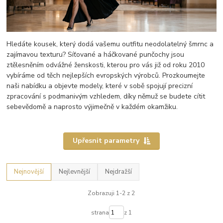
Hledáte kousek, který dodá vašemu outfitu neodolatelný šmrnc a
zajímavou texturu? Síťované a háčkované punčochy jsou
ztělesněním odvážné ženskosti, kterou pro vás již od roku 2010
vybíráme od těch nejlepších evropských výrobců. Prozkoumejte
naši nabídku a objevte modely, které v sobě spojují precizní
zpracování s podmanivým vzhledem, díky němuž se budete cítit
sebevědomě a naprosto výjimečně v každém okamžiku.
Upřesnit parametry
Nejnovější
Nejlevnější
Nejdražší
Zobrazuji 1-2 z 2
strana
z 1