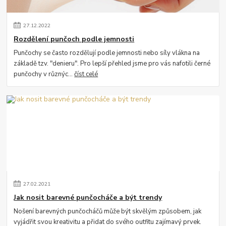
27
.
12
.
2022
Rozdělení punčoch podle jemnosti
Punčochy se často rozdělují podle jemnosti nebo síly vlákna na
základě tzv. "denieru". Pro lepší přehled jsme pro vás nafotili černé
punčochy v různýc...
číst celé
27
.
02
.
2021
Jak nosit barevné punčocháče a být trendy
Nošení barevných punčocháčů může být skvělým způsobem, jak
vyjádřit svou kreativitu a přidat do svého outfitu zajímavý prvek.