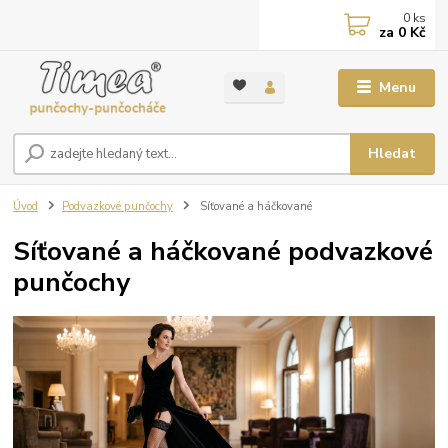
0
ks
za
0 Kč
Menu
Hledat
Úvod
Podvazkové punčochy
Síťované a háčkované
Síťované a háčkované podvazkové
punčochy