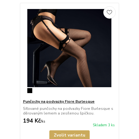
Punčochy na podvazky Fiore Burlesque
Síťované punčochy na podvazky Fiore Burlesque s
děrovaným lemem a zesílenou špičkou.
194 Kč
/
ks
Skladem 3 ks
Zvolit variantu