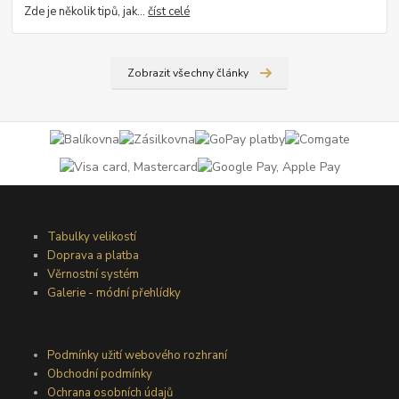
Zde je několik tipů, jak...
číst celé
Zobrazit všechny články
Tabulky velikostí
Doprava a platba
Věrnostní systém
Galerie - módní přehlídky
Podmínky užití webového rozhraní
Obchodní podmínky
Ochrana osobních údajů