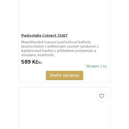
Punčocháče Crönert 72427
Neprůhledné luxusní punčochové kalhoty
(punčocháče) s květinovým vzorem vyrobené z
kartáčované bavlny s přídavkem polyamidu a
elastanu, komfortní...
589 Kč
/
ks
Skladem 1 ks
Zvolit variantu