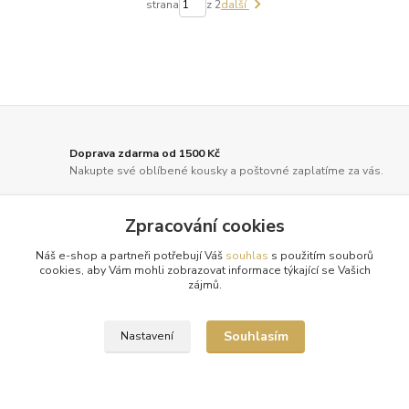
strana
z 2
další
Doprava zdarma od 1500 Kč
Nakupte své oblíbené kousky a poštovné zaplatíme za vás.
Pečlivá expedice
Zpracování cookies
Vaše objednávky balíme s maximální péčí a odesíláme 2x
týdně.
Náš e-shop a partneři potřebují Váš
souhlas
s použitím souborů
cookies, aby Vám mohli zobrazovat informace týkající se Vašich
zájmů.
Tradice a spolehlivost
Již od roku 2010 oblékáme vaše nohy do luxusu. Děkujeme!
Souhlasím
Nastavení