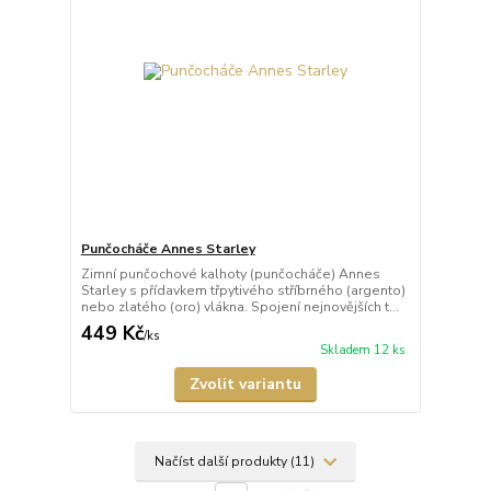
Punčocháče Annes Starley
Zimní punčochové kalhoty (punčocháče) Annes
Starley s přídavkem třpytivého stříbrného (argento)
nebo zlatého (oro) vlákna. Spojení nejnovějších t...
449 Kč
/
ks
Skladem 12 ks
Zvolit variantu
Načíst další produkty (11)