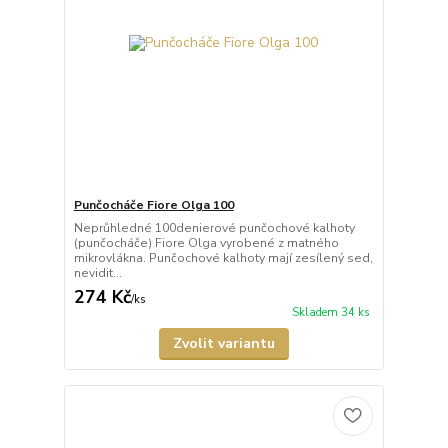
Punčocháče Fiore Olga 100
Neprůhledné 100denierové punčochové kalhoty
(punčocháče) Fiore Olga vyrobené z matného
mikrovlákna. Punčochové kalhoty mají zesílený sed,
nevidit...
274 Kč
/
ks
Skladem 34 ks
Zvolit variantu