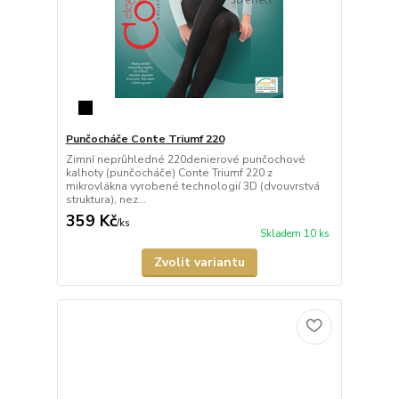
Punčocháče Conte Triumf 220
Zimní neprůhledné 220denierové punčochové
kalhoty (punčocháče) Conte Triumf 220 z
mikrovlákna vyrobené technologií 3D (dvouvrstvá
struktura), nez...
359 Kč
/
ks
Skladem 10 ks
Zvolit variantu