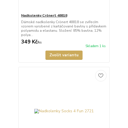
Nadkolenky Crönert 48818
Dámské nadkolenky Crönert 48818 se zvířecím
vzorem vyrobené z kartáčované bavlny s přídavkem
polyamidu a elastanu. Složení: 85% bavlna, 12%
polya...
349 Kč
/
ks
Skladem 1 ks
Zvolit variantu