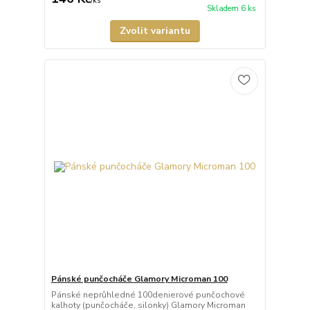
/
ks
Skladem 6 ks
Zvolit variantu
Pánské punčocháče Glamory Microman 100
Pánské neprůhledné 100denierové punčochové
kalhoty (punčocháče, silonky) Glamory Microman