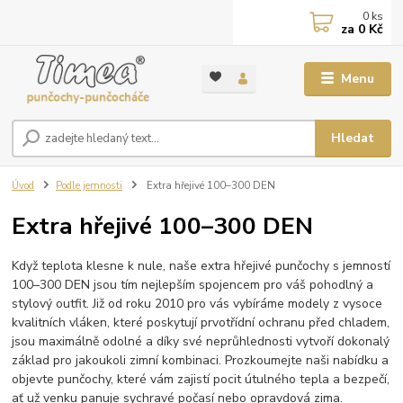
0
ks
za
0 Kč
Menu
Hledat
Úvod
Podle jemnosti
Extra hřejivé 100–300 DEN
Extra hřejivé 100–300 DEN
Když teplota klesne k nule, naše extra hřejivé punčochy s jemností
100–300 DEN jsou tím nejlepším spojencem pro váš pohodlný a
stylový outfit. Již od roku 2010 pro vás vybíráme modely z vysoce
kvalitních vláken, které poskytují prvotřídní ochranu před chladem,
jsou maximálně odolné a díky své neprůhlednosti vytvoří dokonalý
základ pro jakoukoli zimní kombinaci. Prozkoumejte naši nabídku a
objevte punčochy, které vám zajistí pocit útulného tepla a bezpečí,
ať už venku panuje sychravé počasí nebo opravdová zima.