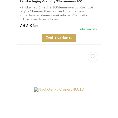
Pánské legíny Glamory Thermoman 100
Pánské neprůhledné 100denierové punčochové
legíny Glamory Thermoman 100 s matným
vzhledem vyrobené z měkkého a příjemného
mikrovlákna. Punčochové...
782 Kč
/
ks
Skladem 6 ks
Zvolit variantu