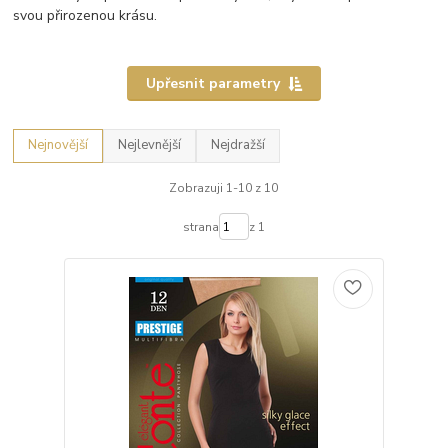
svou přirozenou krásu.
Upřesnit parametry
Nejnovější
Nejlevnější
Nejdražší
Zobrazuji 1-10 z 10
strana
z 1