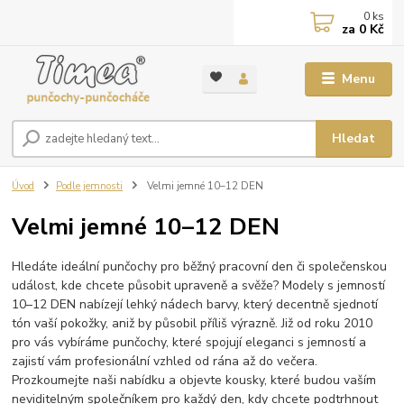
0
ks
za
0 Kč
Menu
Hledat
Úvod
Podle jemnosti
Velmi jemné 10–12 DEN
Velmi jemné 10–12 DEN
Hledáte ideální punčochy pro běžný pracovní den či společenskou
událost, kde chcete působit upraveně a svěže? Modely s jemností
10–12 DEN nabízejí lehký nádech barvy, který decentně sjednotí
tón vaší pokožky, aniž by působil příliš výrazně. Již od roku 2010
pro vás vybíráme punčochy, které spojují eleganci s jemností a
zajistí vám profesionální vzhled od rána až do večera.
Prozkoumejte naši nabídku a objevte kousky, které budou vaším
neviditelným společníkem pro každý den, kdy chcete podtrhnout