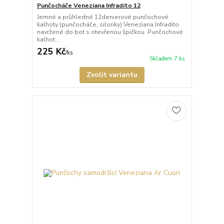
Punčocháče Veneziana Infradito 12
Jemné a průhledné 12denierové punčochové
kalhoty (punčocháče, silonky) Veneziana Infradito
navržené do bot s otevřenou špičkou. Punčochové
kalhot...
225 Kč
/
ks
Skladem 7 ks
Zvolit variantu