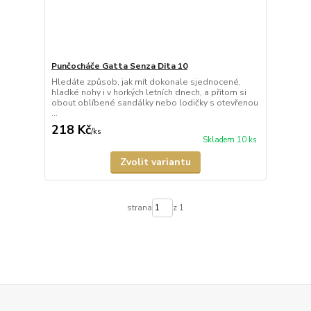
Punčocháče Gatta Senza Dita 10
Hledáte způsob, jak mít dokonale sjednocené,
hladké nohy i v horkých letních dnech, a přitom si
obout oblíbené sandálky nebo lodičky s otevřenou
...
218 Kč
/
ks
Skladem 10 ks
Zvolit variantu
strana
z 1