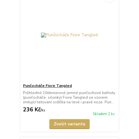
Punčocháče Fiore Tangled
Průhledné 10denierové jemné punčochové kalhoty
(punčocháče, silonky) Fiore Tangled se vzorem
imitující tetování srdíčka na levé i pravé noze. Pun...
236 Kč
/
ks
Skladem 2 ks
Zvolit variantu