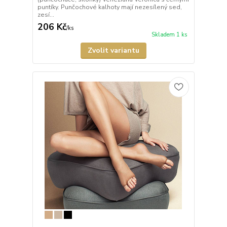
puntíky. Punčochové kalhoty mají nezesílený sed,
zesí...
206 Kč
/
ks
Skladem 1 ks
Zvolit variantu