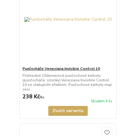
Punčocháče Veneziana Invisible Control 10
Průhledné 10denierové punčochové kalhoty
(punčocháče, silonky) Veneziana Invisible Control
10 se stahujícím efektem. Punčochové kalhoty mají
zesí...
238 Kč
/
ks
Skladem 4 ks
Zvolit variantu