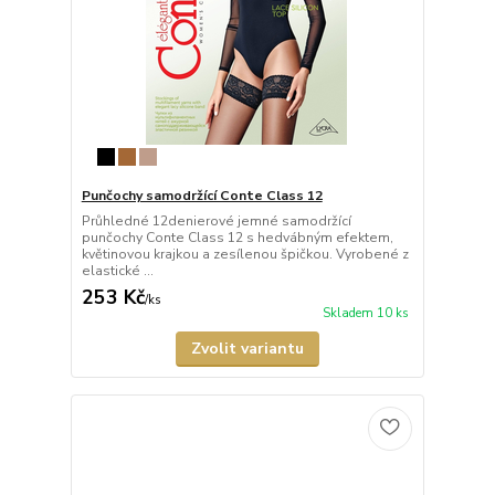
Punčochy samodržící Conte Class 12
Průhledné 12denierové jemné samodržící
punčochy Conte Class 12 s hedvábným efektem,
květinovou krajkou a zesílenou špičkou. Vyrobené z
elastické ...
253 Kč
/
ks
Skladem 10 ks
Zvolit variantu