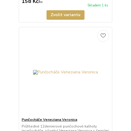
158 Kč
/
ks
Skladem 1 ks
Zvolit variantu
Punčocháče Veneziana Veronica
Průhledné 12denierové punčochové kalhoty
(punčocháče, silonky) Veneziana Veronica s černými