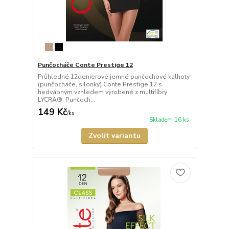
Punčocháče Conte Prestige 12
Průhledné 12denierové jemné punčochové kalhoty
(punčocháče, silonky) Conte Prestige 12 s
hedvábným vzhledem vyrobené z multifíbry
LYCRA®. Punčoch...
149 Kč
/
ks
Skladem 16 ks
Zvolit variantu