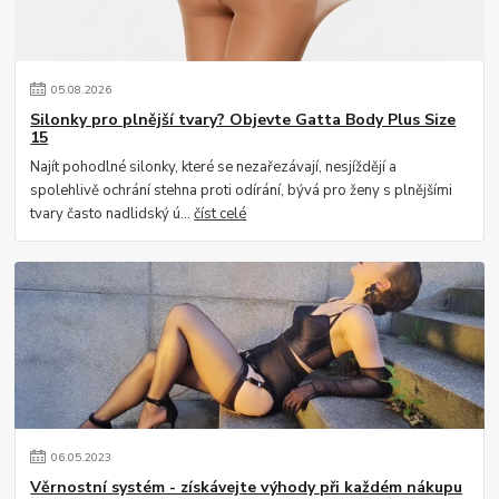
05
.
08
.
2026
Silonky pro plnější tvary? Objevte Gatta Body Plus Size
15
Najít pohodlné silonky, které se nezařezávají, nesjíždějí a
spolehlivě ochrání stehna proti odírání, bývá pro ženy s plnějšími
tvary často nadlidský ú...
číst celé
06
.
05
.
2023
Věrnostní systém - získávejte výhody při každém nákupu