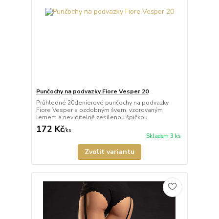
Punčochy na podvazky Fiore Vesper 20
Průhledné 20denierové punčochy na podvazky
Fiore Vesper s ozdobným švem, vzorovaným
lemem a neviditelně zesílenou špičkou.
172 Kč
/
ks
Skladem 3 ks
Zvolit variantu