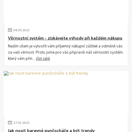
06
.
05
.
2023
Věrnostní systém - získávejte výhody při každém nákupu
Naším cílem je vytvořit vám příjemný nákupní zážitek a odměnit vás
za vaši věrnost. Proto jsme pro vás připravili náš věrnostní systém,
který vám přin...
číst celé
27
.
02
.
2023
Jak nosit barevné punčocháče a být trendy