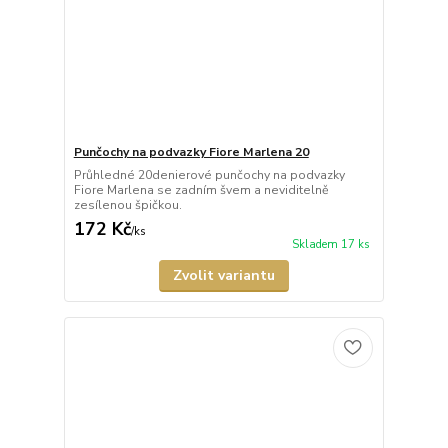
Punčochy na podvazky Fiore Marlena 20
Průhledné 20denierové punčochy na podvazky
Fiore Marlena se zadním švem a neviditelně
zesílenou špičkou.
172 Kč
/
ks
Skladem 17 ks
Zvolit variantu