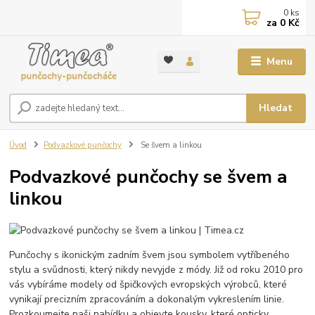
0
ks
za
0 Kč
Menu
Hledat
Úvod
Podvazkové punčochy
Se švem a linkou
Podvazkové punčochy se švem a
linkou
Punčochy s ikonickým zadním švem jsou symbolem vytříbeného
stylu a svůdnosti, který nikdy nevyjde z módy. Již od roku 2010 pro
vás vybíráme modely od špičkových evropských výrobců, které
vynikají precizním zpracováním a dokonalým vykreslením linie.
Prozkoumejte naši nabídku a objevte kousky, které opticky