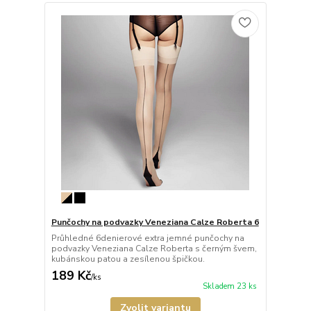
Punčochy na podvazky Veneziana Calze Roberta 6
Průhledné 6denierové extra jemné punčochy na
podvazky Veneziana Calze Roberta s černým švem,
kubánskou patou a zesílenou špičkou.
189 Kč
/
ks
Skladem 23 ks
Zvolit variantu