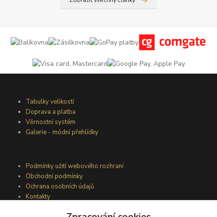
Zobrazit všechny články
Tabulky velikostí
Doprava a platba
Věrnostní systém
Galerie - módní přehlídky
Podmínky užití webového rozhraní
Obchodní podmínky
Ochrana osobních údajů
Kontakty
Zpracování cookies