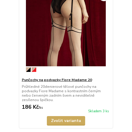
Punčochy na podvazky Fiore Madame 20
Průhledné 20denierové tělové punčochy na
podvazky Fiore Madame s kontrastním černým
nebo červeným zadním švem a neviditelně
zesílenou špičkou.
186 Kč
/
ks
Skladem 3 ks
Zvolit variantu