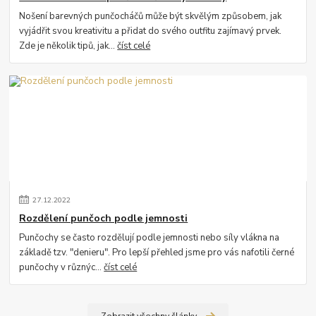
Nošení barevných punčocháčů může být skvělým způsobem, jak
vyjádřit svou kreativitu a přidat do svého outfitu zajímavý prvek.
Zde je několik tipů, jak...
číst celé
27
.
12
.
2022
Rozdělení punčoch podle jemnosti
Punčochy se často rozdělují podle jemnosti nebo síly vlákna na
základě tzv. "denieru". Pro lepší přehled jsme pro vás nafotili černé
punčochy v různýc...
číst celé