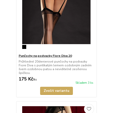
Punčochy na podvazky Fiore Diva 20
Průhledné 20denierové punčochy na podvazky
Fiore Diva s puntíkatým lemem ozdobným zadním
švem ozdobnou patou a neviditelně zesílenou
špičkou.
175 Kč
/
ks
Skladem 3 ks
Zvolit variantu