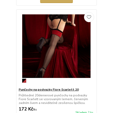
Punčochy na podvazky Fiore Scarlett 20
Průhledné 20denierové punčochy na podvazky
Fiore Scarlett se vzorovaným lemem, červeným
zadním švem a neviditelně zesílenou špičkou.
172 Kč
/
ks
Skladem 2 ks