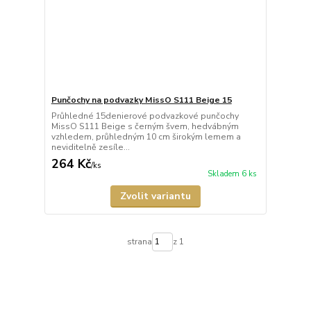
Punčochy na podvazky MissO S111 Beige 15
Průhledné 15denierové podvazkové punčochy
MissO S111 Beige s černým švem, hedvábným
vzhledem, průhledným 10 cm širokým lemem a
neviditelně zesíle...
264 Kč
/
ks
Skladem 6 ks
Zvolit variantu
strana
z 1