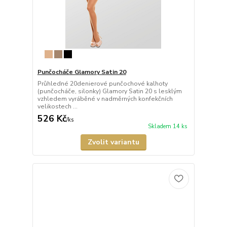
Punčocháče Glamory Satin 20
Průhledné 20denierové punčochové kalhoty
(punčocháče, silonky) Glamory Satin 20 s lesklým
vzhledem vyráběné v nadměrných konfekčních
velikostech ...
526 Kč
/
ks
Skladem 14 ks
Zvolit variantu