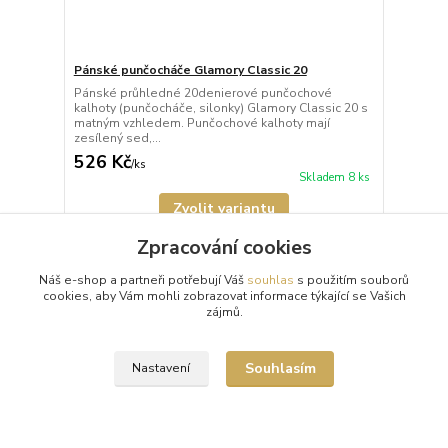
Pánské punčocháče Glamory Classic 20
Pánské průhledné 20denierové punčochové
kalhoty (punčocháče, silonky) Glamory Classic 20 s
matným vzhledem. Punčochové kalhoty mají
zesílený sed,...
526 Kč
/
ks
Skladem 8 ks
Zvolit variantu
Zpracování cookies
Načíst další produkty (8)
Náš e-shop a partneři potřebují Váš
souhlas
s použitím souborů
cookies, aby Vám mohli zobrazovat informace týkající se Vašich
strana
z 2
další
zájmů.
Souhlasím
Nastavení
Full Figured Fashion Week Runway Show
2018 New York City