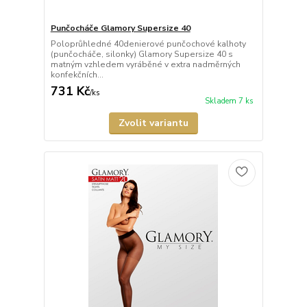
Punčocháče Glamory Supersize 40
Poloprůhledné 40denierové punčochové kalhoty
(punčocháče, silonky) Glamory Supersize 40 s
matným vzhledem vyráběné v extra nadměrných
konfekčních...
731 Kč
/
ks
Skladem 7 ks
Zvolit variantu