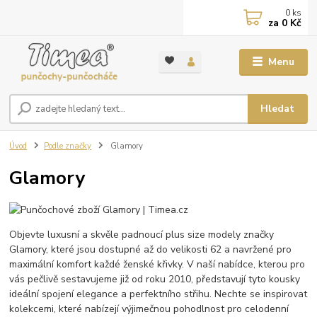
0
ks
za
0 Kč
Menu
Hledat
Úvod
Podle značky
Glamory
Glamory
Objevte luxusní a skvěle padnoucí plus size modely značky
Glamory, které jsou dostupné až do velikosti 62 a navržené pro
maximální komfort každé ženské křivky. V naší nabídce, kterou pro
vás pečlivě sestavujeme již od roku 2010, představují tyto kousky
ideální spojení elegance a perfektního střihu. Nechte se inspirovat
kolekcemi, které nabízejí výjimečnou pohodlnost pro celodenní