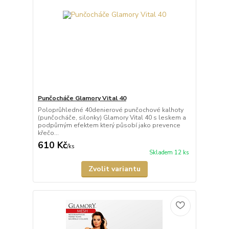
Punčocháče Glamory Vital 40
Poloprůhledné 40denierové punčochové kalhoty
(punčocháče, silonky) Glamory Vital 40 s leskem a
podpůrným efektem který působí jako prevence
křečo...
610 Kč
/
ks
Skladem 12 ks
Zvolit variantu