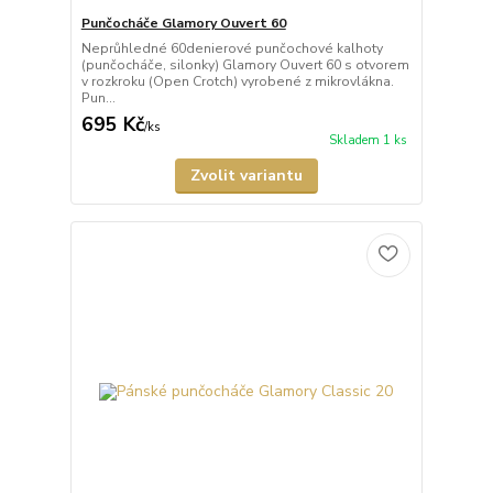
Punčocháče Glamory Ouvert 60
Neprůhledné 60denierové punčochové kalhoty
(punčocháče, silonky) Glamory Ouvert 60 s otvorem
v rozkroku (Open Crotch) vyrobené z mikrovlákna.
Pun...
695 Kč
/
ks
Skladem 1 ks
Zvolit variantu