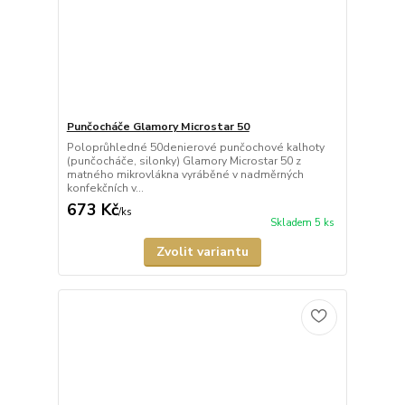
Punčocháče Glamory Microstar 50
Poloprůhledné 50denierové punčochové kalhoty
(punčocháče, silonky) Glamory Microstar 50 z
matného mikrovlákna vyráběné v nadměrných
konfekčních v...
673 Kč
/
ks
Skladem 5 ks
Zvolit variantu