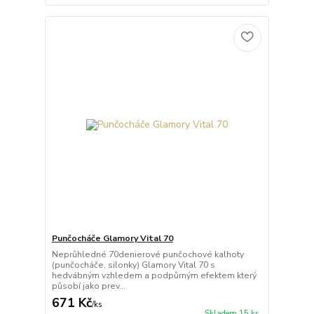
Punčocháče Glamory Vital 70
Neprůhledné 70denierové punčochové kalhoty
(punčocháče, silonky) Glamory Vital 70 s
hedvábným vzhledem a podpůrným efektem který
působí jako prev...
671 Kč
/
ks
Skladem 15 ks