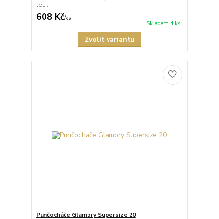
let...
608 Kč
/
ks
Skladem 4 ks
Zvolit variantu
Punčocháče Glamory Supersize 20