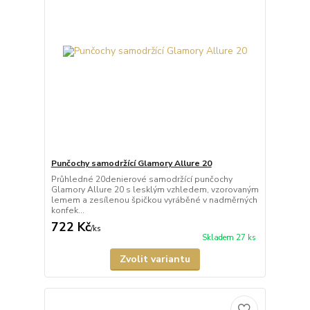
Punčochy samodržící Glamory Allure 20
Průhledné 20denierové samodržící punčochy
Glamory Allure 20 s lesklým vzhledem, vzorovaným
lemem a zesílenou špičkou vyráběné v nadměrných
konfek...
722 Kč
/
ks
Skladem 27 ks
Zvolit variantu