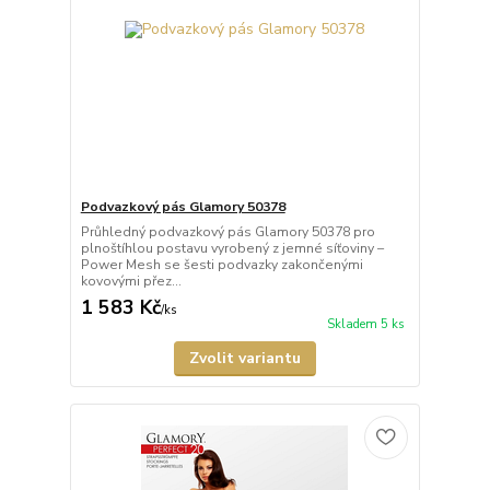
Podvazkový pás Glamory 50378
Průhledný podvazkový pás Glamory 50378 pro
plnoštíhlou postavu vyrobený z jemné síťoviny –
Power Mesh se šesti podvazky zakončenými
kovovými přez...
1 583 Kč
/
ks
Skladem 5 ks
Zvolit variantu