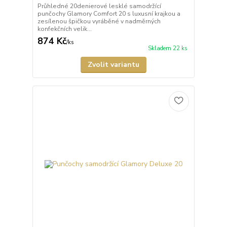
Průhledné 20denierové lesklé samodržící
punčochy Glamory Comfort 20 s luxusní krajkou a
zesílenou špičkou vyráběné v nadměrných
konfekčních velik...
874 Kč
/
ks
Skladem 22 ks
Zvolit variantu