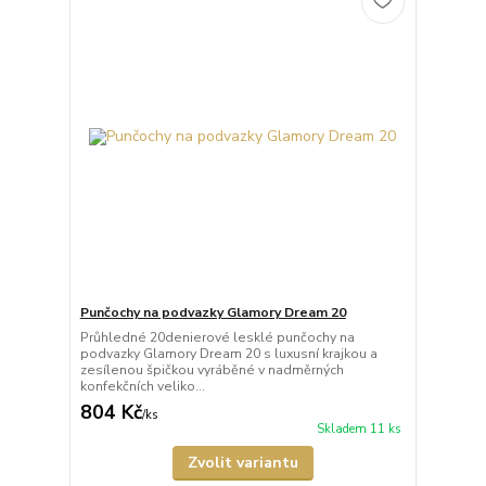
Punčochy na podvazky Glamory Dream 20
Průhledné 20denierové lesklé punčochy na
podvazky Glamory Dream 20 s luxusní krajkou a
zesílenou špičkou vyráběné v nadměrných
konfekčních veliko...
804 Kč
/
ks
Skladem 11 ks
Zvolit variantu