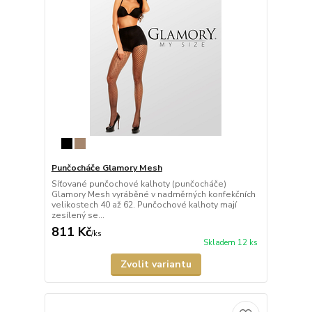
Punčocháče Glamory Mesh
Síťované punčochové kalhoty (punčocháče)
Glamory Mesh vyráběné v nadměrných konfekčních
velikostech 40 až 62. Punčochové kalhoty mají
zesílený se...
811 Kč
/
ks
Skladem 12 ks
Zvolit variantu