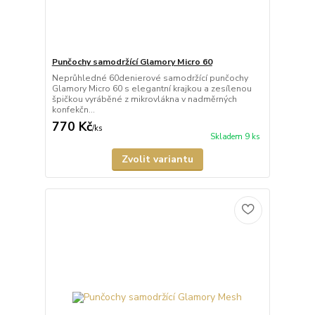
Punčochy samodržící Glamory Micro 60
Neprůhledné 60denierové samodržící punčochy
Glamory Micro 60 s elegantní krajkou a zesílenou
špičkou vyráběné z mikrovlákna v nadměrných
konfekčn...
770 Kč
/
ks
Skladem 9 ks
Zvolit variantu