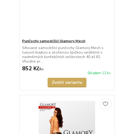
Punčochy samodržící Glamory Mesh
Síťované samodržící punčochy Glamory Mesh s
luxusní krajkou a zesílenou špičkou vyráběné v
nadměrných konfekčních velikostech 40 až 62.
Vhodné pr...
852 Kč
/
ks
Skladem 12 ks
Zvolit variantu