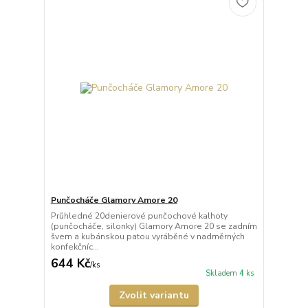
Punčocháče Glamory Amore 20
Průhledné 20denierové punčochové kalhoty
(punčocháče, silonky) Glamory Amore 20 se zadním
švem a kubánskou patou vyráběné v nadměrných
konfekčníc...
644 Kč
/
ks
Skladem 4 ks
Zvolit variantu