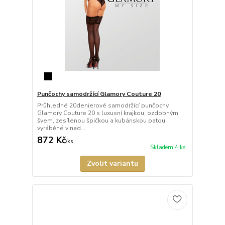
Punčochy samodržící Glamory Couture 20
Průhledné 20denierové samodržící punčochy
Glamory Couture 20 s luxusní krajkou, ozdobným
švem, zesílenou špičkou a kubánskou patou
vyráběné v nad...
872 Kč
/
ks
Skladem 4 ks
Zvolit variantu