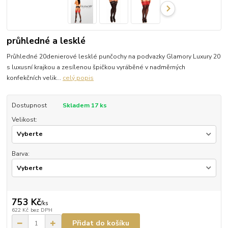
průhledné a lesklé
Průhledné 20denierové lesklé punčochy na podvazky Glamory Luxury 20
s luxusní krajkou a zesílenou špičkou vyráběné v nadměrných
konfekčních velik...
celý popis
Dostupnost
Skladem 17 ks
Velikost:
Barva:
753 Kč
/
ks
622 Kč
bez DPH
Přidat do košíku