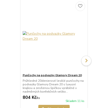
Punčochy na podvazky Glamory Dream 20
Punčochy na
Průhledné 20denierové lesklé punčochy na
Průhledné 2
podvazky Glamory Dream 20 s luxusní
podvazky Gl
krajkou a zesílenou špičkou vyráběné v
lemem a zes
nadměrných konfekčních veliko...
nadměrných k
804 Kč
361 Kč
/
ks
/
ks
Skladem 11 ks