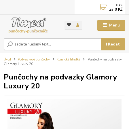
0
ks
za
0 Kč
Menu
Hledat
Úvod
Podvazkové punčochy
Klasické hladké
Punčochy na podvazky
Glamory Luxury 20
Punčochy na podvazky Glamory
Luxury 20