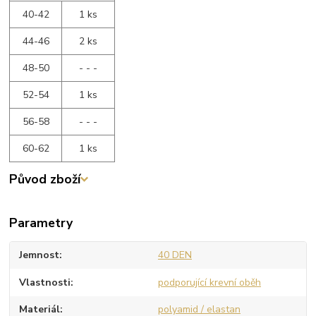
40-42
1 ks
44-46
2 ks
48-50
- - -
52-54
1 ks
56-58
- - -
60-62
1 ks
Původ zboží
Parametry
Jemnost
40 DEN
Vlastnosti
podporující krevní oběh
Materiál
polyamid / elastan