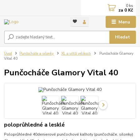
0
ks
za
0 Kč
Menu
Hledat
Úvod
Punčocháče a silonky
XL a větší velikosti
Punčocháče Glamory
Vital 40
Punčocháče Glamory Vital 40
poloprůhledné a lesklé
Poloprůhledné 40denierové punčochové kalhoty (punčocháče, silonky)