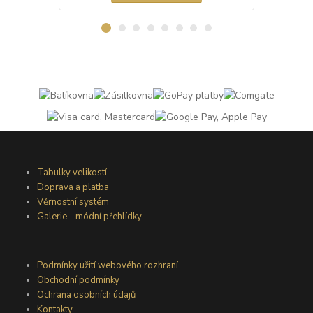
Tabulky velikostí
Doprava a platba
Věrnostní systém
Galerie - módní přehlídky
Podmínky užití webového rozhraní
Obchodní podmínky
Ochrana osobních údajů
Kontakty