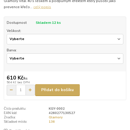
Glamory Vital 40 s leskem a podpůrným efektem který působí jako
prevence křečo...
celý popis
Dostupnost
Skladem 12 ks
Velikost:
Barva:
610 Kč
/
ks
504 Kč
bez DPH
Přidat do košíku
Číslo produktu:
KGY-0002
EAN kód:
4260277130527
Značka:
Glamory
Skladové místo:
136