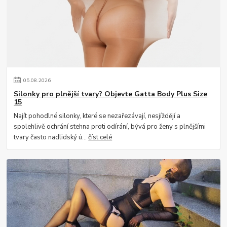
05
.
08
.
2026
Silonky pro plnější tvary? Objevte Gatta Body Plus Size
15
Najít pohodlné silonky, které se nezařezávají, nesjíždějí a
spolehlivě ochrání stehna proti odírání, bývá pro ženy s plnějšími
tvary často nadlidský ú...
číst celé