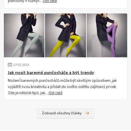
punčochy v různýc...
číst celé
27
.
02
.
2021
Jak nosit barevné punčocháče a být trendy
Nošení barevných punčocháčů může být skvělým způsobem, jak
vyjádřit svou kreativitu a přidat do svého outfitu zajímavý prvek.
Zde je několik tipů, jak...
číst celé
Zobrazit všechny články