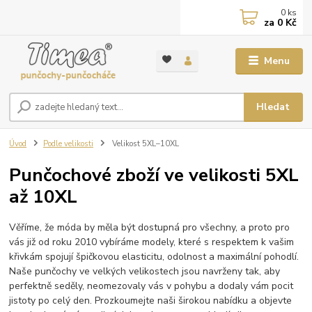
0
ks
za
0 Kč
Menu
Hledat
Úvod
Podle velikosti
Velikost 5XL–10XL
Punčochové zboží ve velikosti 5XL
až 10XL
Věříme, že móda by měla být dostupná pro všechny, a proto pro
vás již od roku 2010 vybíráme modely, které s respektem k vašim
křivkám spojují špičkovou elasticitu, odolnost a maximální pohodlí.
Naše punčochy ve velkých velikostech jsou navrženy tak, aby
perfektně seděly, neomezovaly vás v pohybu a dodaly vám pocit
jistoty po celý den. Prozkoumejte naši širokou nabídku a objevte