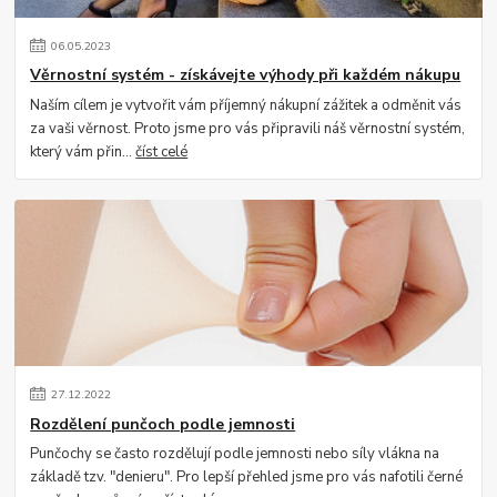
06
.
05
.
2023
Věrnostní systém - získávejte výhody při každém nákupu
Naším cílem je vytvořit vám příjemný nákupní zážitek a odměnit vás
za vaši věrnost. Proto jsme pro vás připravili náš věrnostní systém,
který vám přin...
číst celé
27
.
12
.
2022
Rozdělení punčoch podle jemnosti
Punčochy se často rozdělují podle jemnosti nebo síly vlákna na
základě tzv. "denieru". Pro lepší přehled jsme pro vás nafotili černé