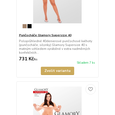
Punčocháče Glamory Supersize 40
Poloprůhledné 40denierové punčochové kalhoty
(punčocháče, silonky) Glamory Supersize 40 s
matným vzhledem vyráběné v extra nadměrných
konfekčních...
731 Kč
/
ks
Skladem 7 ks
Zvolit variantu