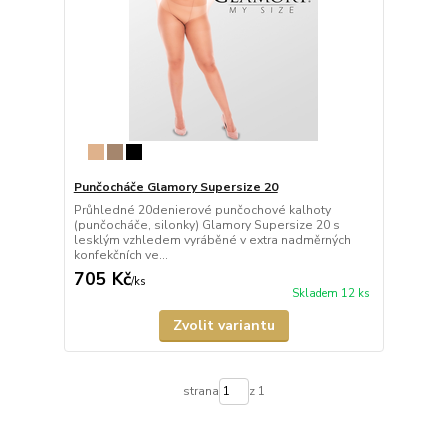
Punčocháče Glamory Supersize 20
Průhledné 20denierové punčochové kalhoty
(punčocháče, silonky) Glamory Supersize 20 s
lesklým vzhledem vyráběné v extra nadměrných
konfekčních ve...
705 Kč
/
ks
Skladem 12 ks
Zvolit variantu
strana
z 1