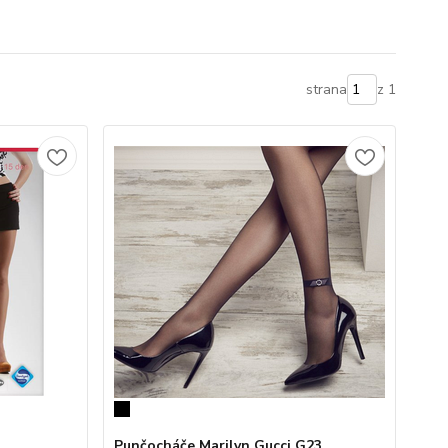
strana
z 1
Punčocháče Marilyn Gucci G23