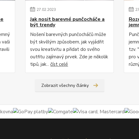
27
.
02
.
2023
2
te
Jak nosit barevné punčocháče a
Roz
být trendy
jem
jemný
Nošení barevných punčocháčů může
Punč
 vaši
být skvělým způsobem, jak vyjádřit
jemn
avili
svou kreativitu a přidat do svého
tzv. 
m
outfitu zajímavý prvek. Zde je několik
pro 
tipů, jak...
číst celé
různý
Zobrazit všechny články