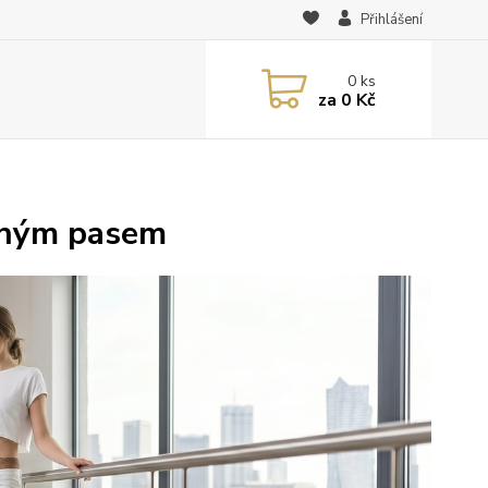
Přihlášení
0
ks
za
0 Kč
eným pasem