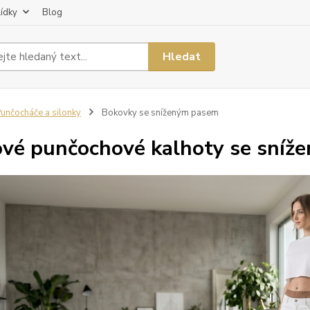
lídky
Blog
Hledat
unčocháče a silonky
Bokovky se sníženým pasem
vé punčochové kalhoty se sníž