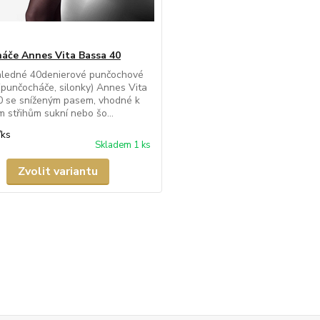
áče Annes Vita Bassa 40
hledné 40denierové punčochové
(punčocháče, silonky) Annes Vita
0 se sníženým pasem, vhodné k
 střihům sukní nebo šo...
/
ks
Skladem 1 ks
Zvolit variantu