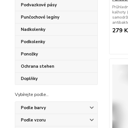
Podvazkové pásy
Průhled
kalhoty 
Punčochové legíny
samodrží
antibakte
Nadkolenky
279 K
Podkolenky
Ponožky
Ochrana stehen
Doplňky
Vybírejte podle...
Podle barvy
Podle vzoru