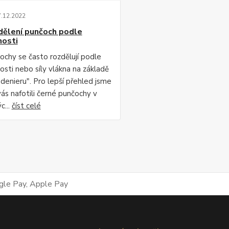
7
.
12
.
2022
dělení punčoch podle
nosti
ochy se často rozdělují podle
osti nebo síly vlákna na základě
"denieru". Pro lepší přehled jsme
vás nafotili černé punčochy v
c...
číst celé