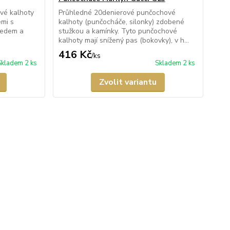
vé kalhoty
Průhledné 20denierové punčochové
emi s
kalhoty (punčocháče, silonky) zdobené
sedem a
stužkou a kamínky. Tyto punčochové
kalhoty mají snížený pas (bokovky), v h...
416 Kč
/
ks
Skladem 2 ks
Skladem 2 ks
Zvolit variantu