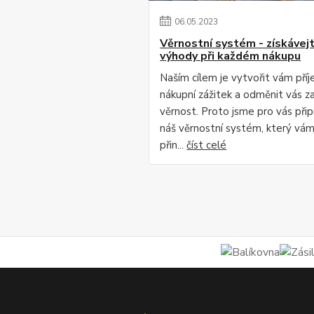
06
.
05
.
2023
Věrnostní systém - získávej
výhody při každém nákupu
Naším cílem je vytvořit vám pří
nákupní zážitek a odměnit vás za
věrnost. Proto jsme pro vás připr
náš věrnostní systém, který vá
přin...
číst celé