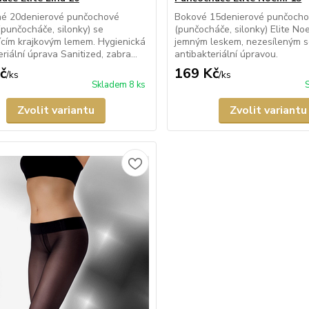
né 20denierové punčochové
Bokové 15denierové punčocho
(punčocháče, silonky) se
(punčocháče, silonky) Elite No
cím krajkovým lemem. Hygienická
jemným leskem, nezesíleným 
riální úprava Sanitized, zabra...
antibakteriální úpravou.
č
169 Kč
/
ks
/
ks
Skladem 8 ks
Zvolit variantu
Zvolit variantu