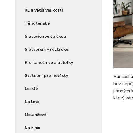
XL a větší velikosti
Těhotenské
S otevřenou špičkou
S otvorem v rozkroku
Pro tanečnice a baletky
Svatební pro nevěsty
Punčocháč
bez nepří
Lesklé
jemných k
který vá
Na léto
Melanžové
Na zimu