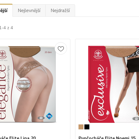
ější
Nejlevnější
Nejdražší
1-4 z 4
áče Elite Lina 20
Punčocháče Elite Noemi 15