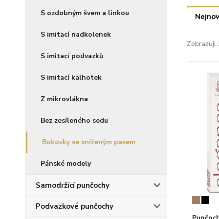
S ozdobným švem a linkou
Nejnov
S imitací nadkolenek
Zobrazuji 
S imitací podvazků
S imitací kalhotek
Z mikrovlákna
Bez zesíleného sedu
Bokovky se sníženým pasem
Pánské modely
Samodržící punčochy
Podvazkové punčochy
Punčoch