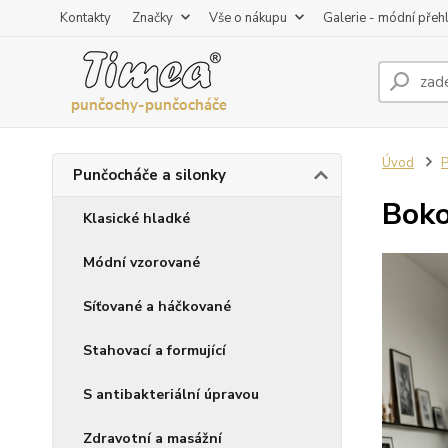
Kontakty
Značky
Vše o nákupu
Galerie - módní přeh
Úvod
P
Punčocháče a silonky
Boko
Klasické hladké
Módní vzorované
Síťované a háčkované
Stahovací a formující
S antibakteriální úpravou
Zdravotní a masážní