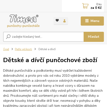
0
ks
za
0 Kč
Menu
Hledat
Úvod
Podle velikosti
Dětské a dívčí
Dětské a dívčí punčochové zboží
Dětské punčocháče a podkolenky musí vydržet každodenní
dobrodružství, a proto pro vás od roku 2010 vybíráme modely z
těch nejjemnějších a zároveň vysoce odolných materiálů. Naše
nabídka kombinuje veselé barvy a hravé vzory s důrazem na
maximální komfort, aby se děti cítily volně při hře i během školních
dnů. Prozkoumejte náš sortiment pro malé slečny i větší dívky a
objevte kousky, které skvěle drží tvar, neomezují v pohybu a díky
kvalitnímu zpracování obstojí i při tom nejnáročnějším dětském