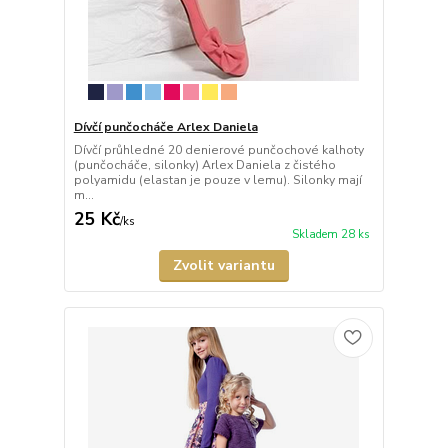
Dívčí punčocháče Arlex Daniela
Dívčí průhledné 20 denierové punčochové kalhoty
(punčocháče, silonky) Arlex Daniela z čistého
polyamidu (elastan je pouze v lemu). Silonky mají
m...
25 Kč
/
ks
Skladem 28 ks
Zvolit variantu