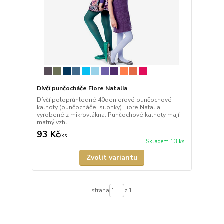
Dívčí punčocháče Fiore Natalia
Dívčí poloprůhledné 40denierové punčochové
kalhoty (punčocháče, silonky) Fiore Natalia
vyrobené z mikrovlákna. Punčochové kalhoty mají
matný vzhl...
93 Kč
/
ks
Skladem 13 ks
Zvolit variantu
strana
z 1