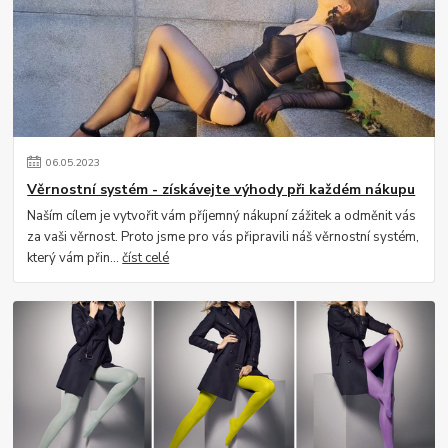
06
.
05
.
2023
Věrnostní systém - získávejte výhody při každém nákupu
Naším cílem je vytvořit vám příjemný nákupní zážitek a odměnit vás
za vaši věrnost. Proto jsme pro vás připravili náš věrnostní systém,
který vám přin...
číst celé