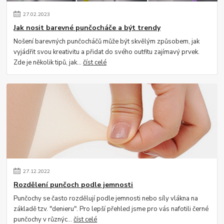
27
.
02
.
2023
Jak nosit barevné punčocháče a být trendy
Nošení barevných punčocháčů může být skvělým způsobem, jak
vyjádřit svou kreativitu a přidat do svého outfitu zajímavý prvek.
Zde je několik tipů, jak...
číst celé
27
.
12
.
2022
Rozdělení punčoch podle jemnosti
Punčochy se často rozdělují podle jemnosti nebo síly vlákna na
základě tzv. "denieru". Pro lepší přehled jsme pro vás nafotili černé
punčochy v různýc...
číst celé