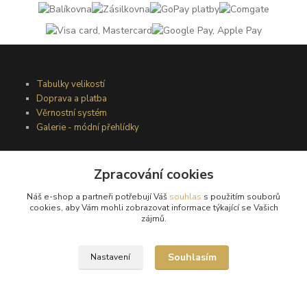
Tabulky velikostí
Doprava a platba
Věrnostní systém
Galerie - módní přehlídky
Zpracování cookies
Podmínky užití webového rozhraní
Obchodní podmínky
Náš e-shop a partneři potřebují Váš
souhlas
s použitím souborů
Ochrana osobních údajů
cookies, aby Vám mohli zobrazovat informace týkající se Vašich
Kontakty
zájmů.
Souhlasím
Nastavení
Podmínky vrácení zboží
Reklamační řád