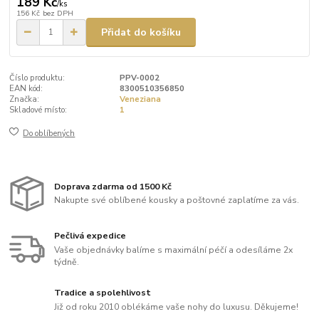
189 Kč
/
ks
156 Kč
bez DPH
Přidat do košíku
Číslo produktu:
PPV-0002
EAN kód:
8300510356850
Značka:
Veneziana
Skladové místo:
1
Do oblíbených
Doprava zdarma od 1500 Kč
Nakupte své oblíbené kousky a poštovné zaplatíme za vás.
Pečlivá expedice
Vaše objednávky balíme s maximální péčí a odesíláme 2x
týdně.
Tradice a spolehlivost
Již od roku 2010 oblékáme vaše nohy do luxusu. Děkujeme!