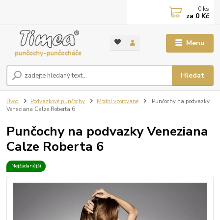
0
ks
za
0 Kč
Menu
Hledat
Úvod
Podvazkové punčochy
Módní vzorované
Punčochy na podvazky
Veneziana Calze Roberta 6
Punčochy na podvazky Veneziana
Calze Roberta 6
Nejžádanější