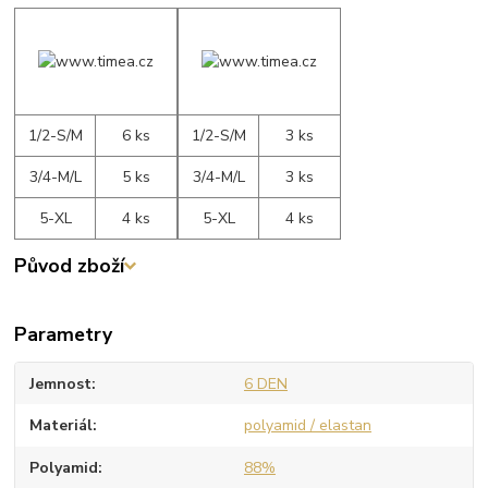
1/2-S/M
6 ks
1/2-S/M
3 ks
3/4-M/L
5 ks
3/4-M/L
3 ks
5-XL
4 ks
5-XL
4 ks
Původ zboží
Parametry
Jemnost
6 DEN
Materiál
polyamid / elastan
Polyamid
88%