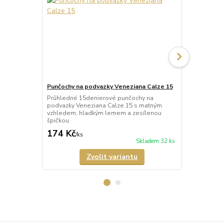
Punčochy na podvazky Veneziana Calze 15
Punčochy na
Mary
Průhledné 15denierové punčochy na
podvazky Veneziana Calze 15 s matným
Průhledné 1
vzhledem, hladkým lemem a zesílenou
podvazky Ven
špičkou.
zesílenou šp
174 Kč
279 Kč
/
ks
/
ks
Skladem 32 ks
Zvolit variantu