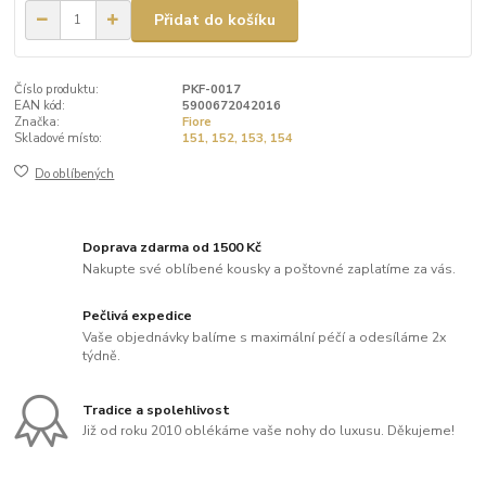
Přidat do košíku
Číslo produktu:
PKF-0017
EAN kód:
5900672042016
Značka:
Fiore
Skladové místo:
151, 152, 153, 154
Do oblíbených
Doprava zdarma od 1500 Kč
Nakupte své oblíbené kousky a poštovné zaplatíme za vás.
Pečlivá expedice
Vaše objednávky balíme s maximální péčí a odesíláme 2x
týdně.
Tradice a spolehlivost
Již od roku 2010 oblékáme vaše nohy do luxusu. Děkujeme!