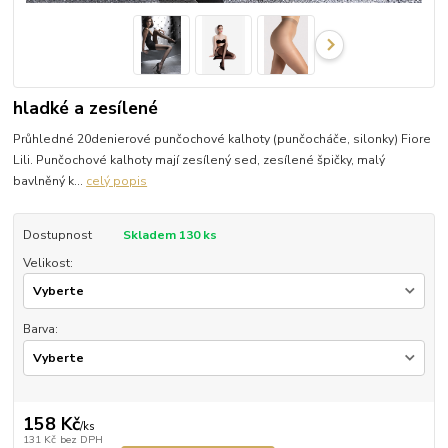
hladké a zesílené
Průhledné 20denierové punčochové kalhoty (punčocháče, silonky) Fiore
Lili. Punčochové kalhoty mají zesílený sed, zesílené špičky, malý
bavlněný k...
celý popis
Dostupnost
Skladem 130 ks
Velikost:
Barva:
158 Kč
/
ks
131 Kč
bez DPH