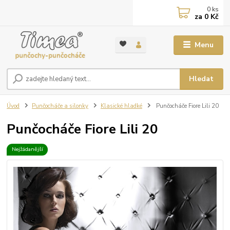
0
ks
za
0 Kč
Menu
Hledat
Úvod
Punčocháče a silonky
Klasické hladké
Punčocháče Fiore Lili 20
Punčocháče Fiore Lili 20
Nejžádanější