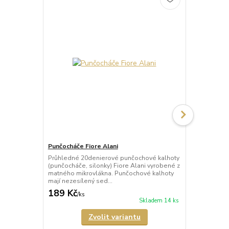
Punčocháče Fiore Alani
Punčocháče 
Průhledné 20denierové punčochové kalhoty
Průhledné 1
(punčocháče, silonky) Fiore Alani vyrobené z
kalhoty (pun
matného mikrovlákna. Punčochové kalhoty
Punčochové k
mají nezesílený sed...
zesílené špič
189 Kč
69 Kč
/
ks
/
ks
Skladem 14 ks
Zvolit variantu