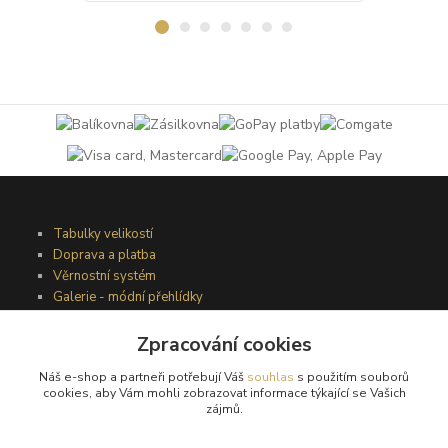
Tabulky velikostí
Doprava a platba
Věrnostní systém
Galerie - módní přehlídky
Zpracování cookies
Podmínky užití webového rozhraní
Náš e-shop a partneři potřebují Váš
souhlas
s použitím souborů
Obchodní podmínky
cookies, aby Vám mohli zobrazovat informace týkající se Vašich
Ochrana osobních údajů
zájmů.
Kontakty