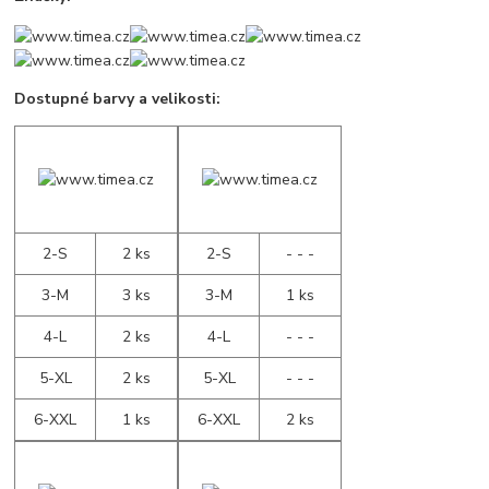
Dostupné barvy a velikosti:
2-S
2 ks
2-S
- - -
3-M
3 ks
3-M
1 ks
4-L
2 ks
4-L
- - -
5-XL
2 ks
5-XL
- - -
6-XXL
1 ks
6-XXL
2 ks