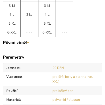
3-M
- - -
3-M
- - -
4-L
2 ks
4-L
- - -
5-XL
- - -
5-XL
- - -
6-XXL
- - -
6-XXL
- - -
Původ zboží
Parametry
Jemnost
20 DEN
Vlastnosti
pro širší boky a stehna (vel.
XXL)
Použití
pro běžný den
Materiál
polyamid / elastan