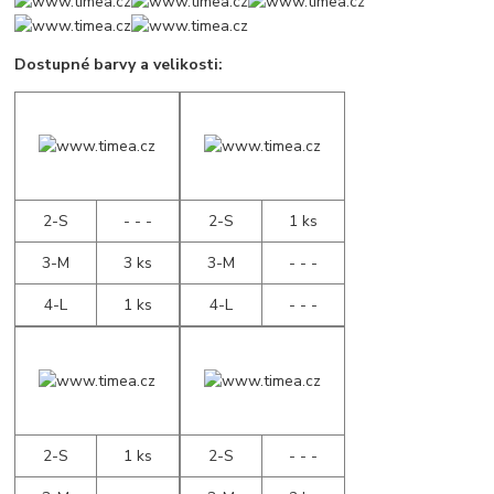
Dostupné barvy a velikosti:
2-S
- - -
2-S
1 ks
3-M
3 ks
3-M
- - -
4-L
1 ks
4-L
- - -
2-S
1 ks
2-S
- - -