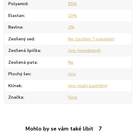
Polyamid
85%
Elastan
13%
Bavlna
2%
Zesílený sed
Ne (zesílení T-panelem)
Zesílená špička
Ano (neviditelně)
Zesílená pata
Ne
Plochý šev
Ano
Klínek
Ano (malý bavlněný)
Značka
Fiore
Mohlo by se vám také líbit
7