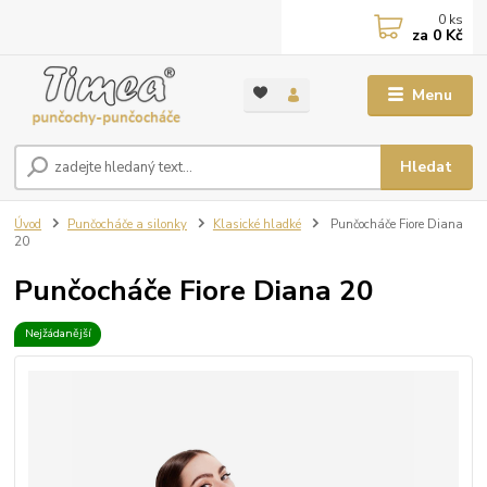
0
ks
za
0 Kč
Menu
Hledat
Úvod
Punčocháče a silonky
Klasické hladké
Punčocháče Fiore Diana
20
Punčocháče Fiore Diana 20
Nejžádanější