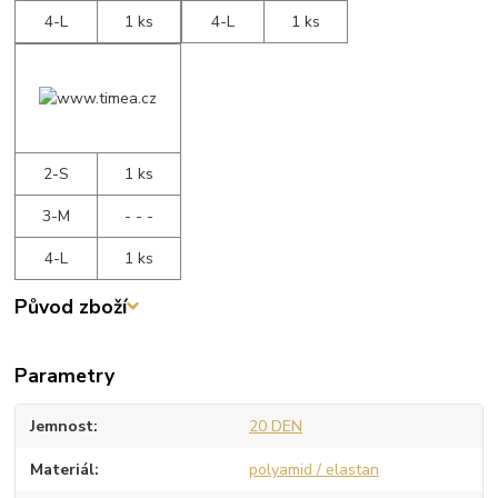
4-L
1 ks
4-L
1 ks
2-S
1 ks
3-M
- - -
4-L
1 ks
Původ zboží
Parametry
Jemnost
20 DEN
Materiál
polyamid / elastan