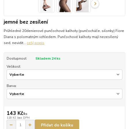
jemné bez zesílení
Průhledné 20denierové punčochové kalhoty (punčocháče, silonky) Fiore
Diana s polomatným vzhledem. Punčochové kalhoty mají nezesílený
sed, nevidit...
celý popis
Dostupnost
Skladem 24 ks
Velikost:
Barva:
143 Kč
/
ks
118 Kč
bez DPH
Přidat do košíku