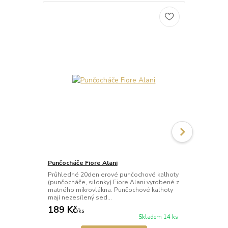
Punčocháče Fiore Alani
Punčocháče 
Průhledné 20denierové punčochové kalhoty
Průhledné 1
(punčocháče, silonky) Fiore Alani vyrobené z
kalhoty (pun
matného mikrovlákna. Punčochové kalhoty
Punčochové k
mají nezesílený sed...
zesílené špič
189 Kč
69 Kč
/
ks
/
ks
Skladem 14 ks